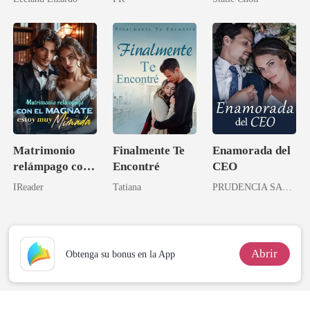
Matrimonio
Finalmente Te
Enamorada del
relámpago con
Encontré
CEO
el magnate,
IReader
Tatiana
PRUDENCIA SANDOVAL
estoy muy
mimada
Abrir
Obtenga su bonus en la App