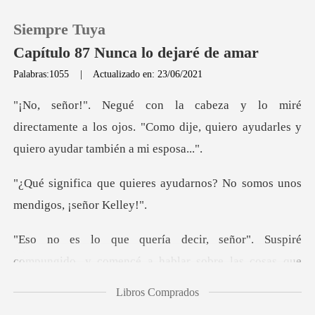
Siempre Tuya
Capítulo 87 Nunca lo dejaré de amar
Palabras:1055
|
Actualizado en: 23/06/2021
0
irectamente a los ojos. "Como dije, quiero ayu
Recargar
s ayudarnos? No somos unos
Historia
Salir
uspiré
compungido, y comencé a hablar sob
Instalar APP
Libros Comprados