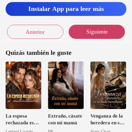
Instalar App para leer más
Siguiente
Anterior
Quizás también le guste
La esposa
Extraño, cásate
Venganza de la
rechazada es
con mi mamá
heredera en su
multimillonaria
boda humillante
Leeland Lizardo
PR
Static Choir