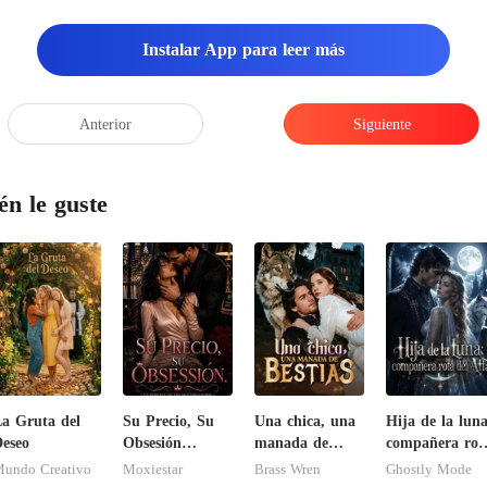
Instalar App para leer más
Anterior
Siguiente
én le guste
a Gruta del
Su Precio, Su
Una chica, una
Hija de la luna
eseo
Obsesión
manada de
compañera rot
(Romance
bestias
del Alfa
undo Creativo
Moxiestar
Brass Wren
Ghostly Mode
erótico con