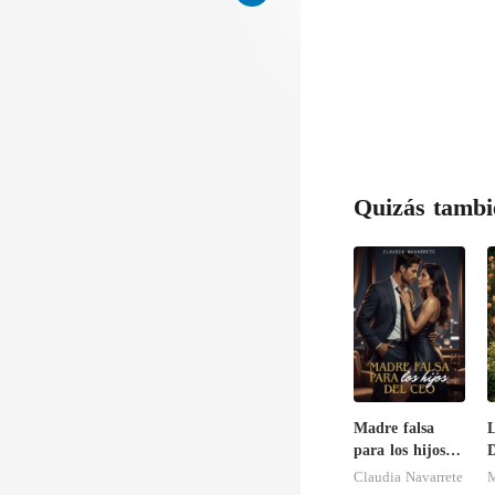
Quizás tambi
Madre falsa
L
para los hijos
D
del CEO
Claudia Navarrete
M