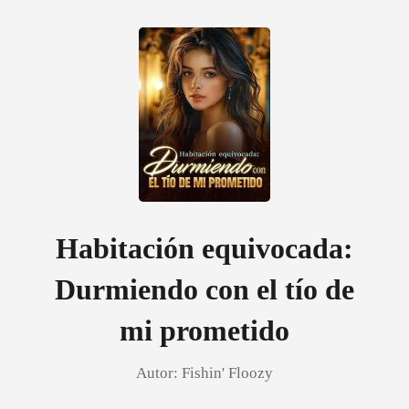
0
Recargar
Historia
Habitación equivocada:
Durmiendo con el tío de
Salir
mi prometido
Instalar APP
Autor:
Fishin' Floozy