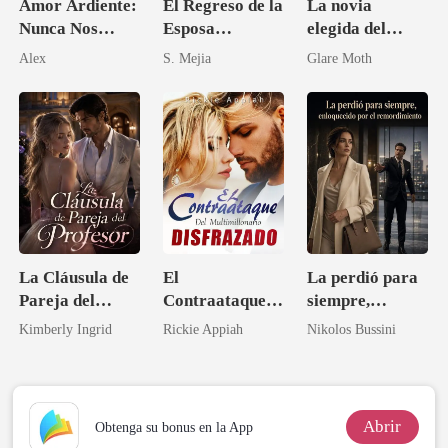
Amor Ardiente:
El Regreso de la
La novia
Nunca Nos
Esposa
elegida del
Separaremos
Despreciada
multimillonario
Alex
S. Mejia
Glare Moth
en coma: ahora
se arrodillan
ante mí
La Cláusula de
El
La perdió para
Pareja del
Contraataque
siempre,
Profesor
del
enloquecido por
Kimberly Ingrid
Rickie Appiah
Nikolos Bussini
Multimillonario
el
Disfrazado
remordimiento
Abrir
Obtenga su bonus en la App