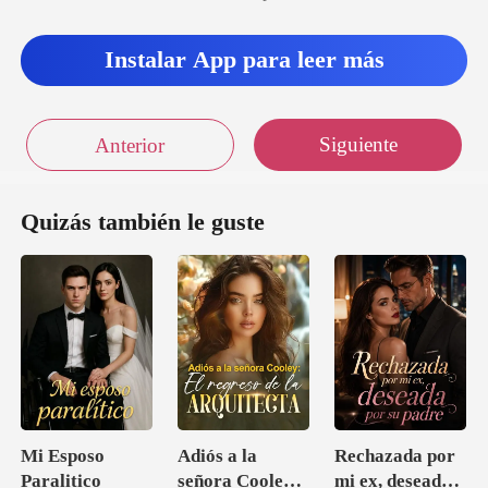
Instalar App para leer más
Siguiente
Anterior
Quizás también le guste
Mi Esposo
Adiós a la
Rechazada por
Paralitico
señora Cooley:
mi ex, deseada