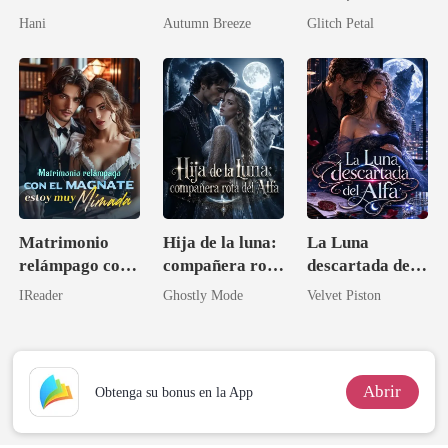
El regreso de la
por su padre
Hani
Autumn Breeze
Glitch Petal
arquitecta
Matrimonio
Hija de la luna:
La Luna
relámpago con
compañera rota
descartada del
el magnate,
del Alfa
Alfa
IReader
Ghostly Mode
Velvet Piston
estoy muy
mimada
Abrir
Obtenga su bonus en la App