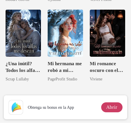
¿Una inútil?
Mi hermana me
Mi romance
Todos los alfas
robó a mi
oscuro con el
me desean
compañero y se
multimillonario
Scrap Lullaby
PageProfit Studio
Viviene
lo permití
Abrir
Obtenga su bonus en la App