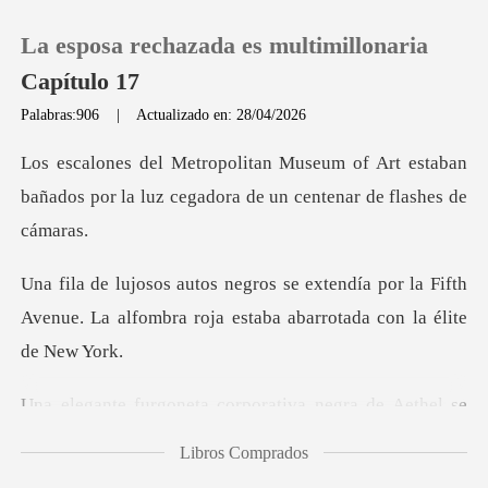
La esposa rechazada es multimillonaria
Capítulo 17
Palabras:906
|
Actualizado en: 28/04/2026
0
f Art estaban
bañados por la luz cegado
Recargar
ía por la Fifth
Historia
Avenue. La alfombra roja e
Salir
negra de Aethel se
Instalar APP
detuvo en la e
Libros Comprados