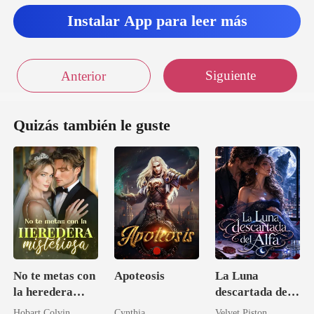
Instalar App para leer más
Siguiente
Anterior
Quizás también le guste
No te metas con
Apoteosis
La Luna
la heredera
descartada del
misteriosa
Alfa
Hobart Colvin
Cynthia
Velvet Piston