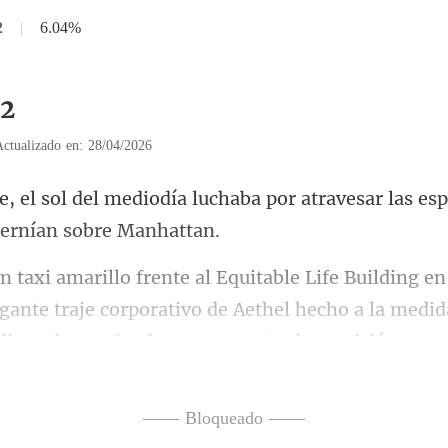
2
|
6.04%
32
Actualizado en: 28/04/2026
luchaba por atravesar las es
gante traje corporativo de Aethel hecho a la medida
—— Bloqueado ——