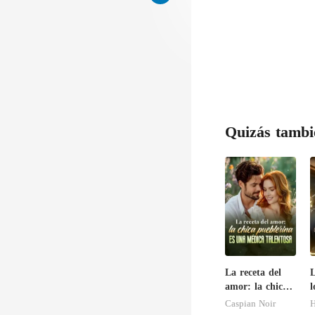
Quizás tambi
La receta del
L
amor: la chica
l
pueblerina es
Caspian Noir
H
una médica