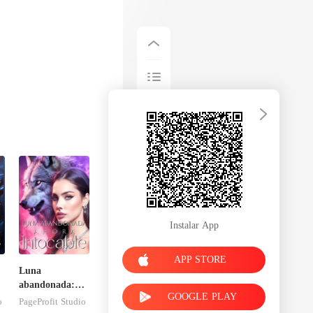
Instalar App
APP STORE
Luna
abandonada:
GOOGLE PLAY
Ahora intocable
o
PageProfit Studio