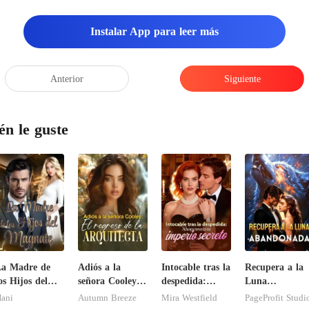
Instalar App para leer más
Anterior
Siguiente
én le guste
a Madre de
Adiós a la
Intocable tras la
Recupera a la
os Hijos del
señora Cooley:
despedida:
Luna
Magnate
El regreso de la
Ahora revela su
abandonada
ani
Autumn Breeze
Mira Westfield
PageProfit Studi
arquitecta
imperio secreto