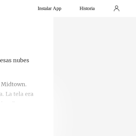
Instalar App
Historia
pesas nube
. La tela er