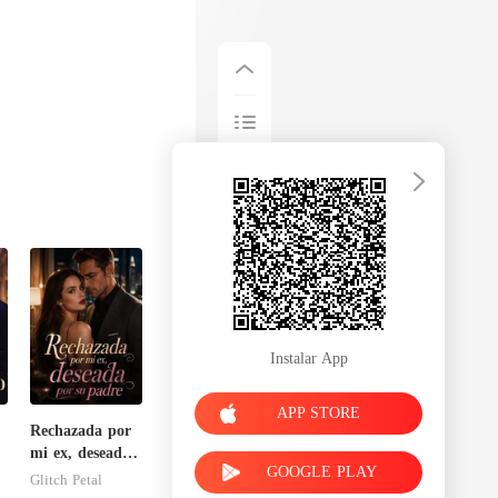
Instalar App
APP STORE
Rechazada por
mi ex, deseada
GOOGLE PLAY
por su padre
Glitch Petal