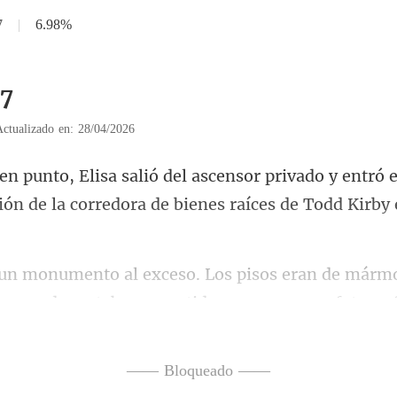
7
|
6.98%
37
Actualizado en: 28/04/2026
o y entró 
ión de la corred
mo
as paredes estaban revestidas con
—— Bloqueado ——