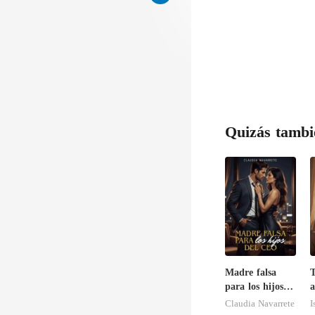
Quizás tambi
Madre falsa
T
para los hijos
a
del CEO
f
Claudia Navarrete
I
c