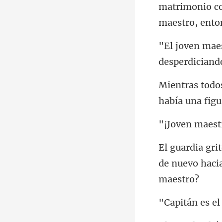
matrimonio co
desperdiciand
había una fig
en ma
de nuevo hacia