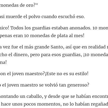
 moned
muerde el polvo c
aban anonados. 10 mon
realidad 
ho el dinero, pero para e
l joven maestro?¡E
oven maestro se vo
an encontr
 hace unos pocos mo