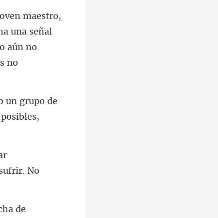
una una señal
un grupo de
ar
cha de