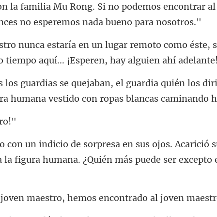
n la familia Mu Rong. Si no podemos encontrar
oto como éste, 
o tiem
a quién los dir
ura huma
os. Acarició 
 la figura
estro, hemos encontrado