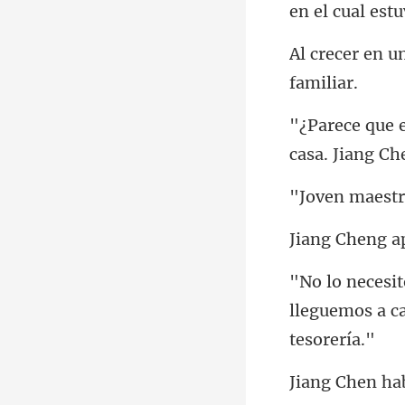
en el cual e
c
lleguemos a c