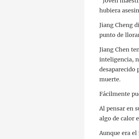
igencia, 
desapar