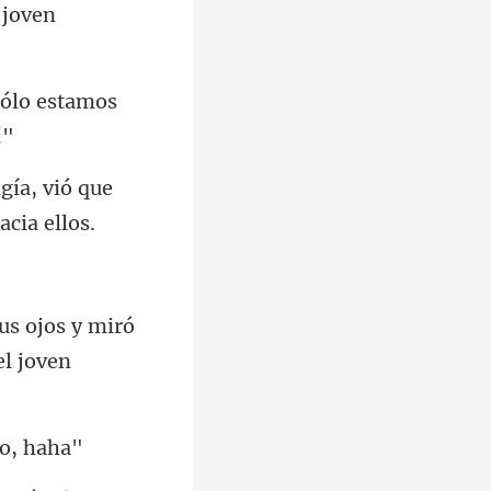
sólo estamos
igía, vió que
sus ojos y miró