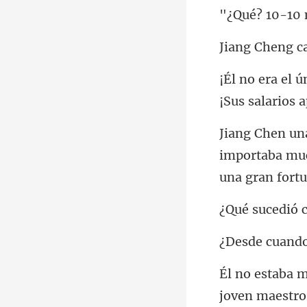
-10
¡Sus sala
importaba muc
joven maestro