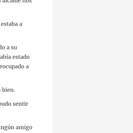
l
 estab
abía estado
pudo s
ningún amigo