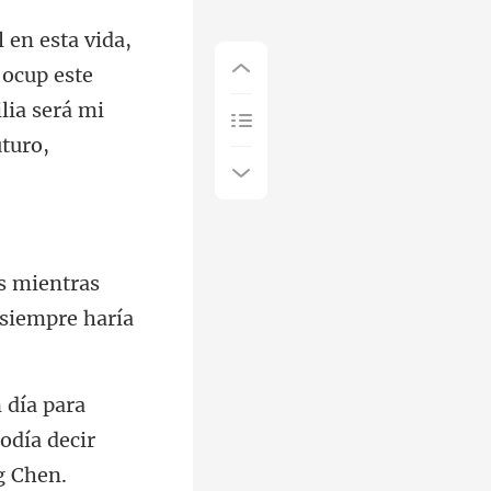
 ocup este
ras
sie
ra
odía deci