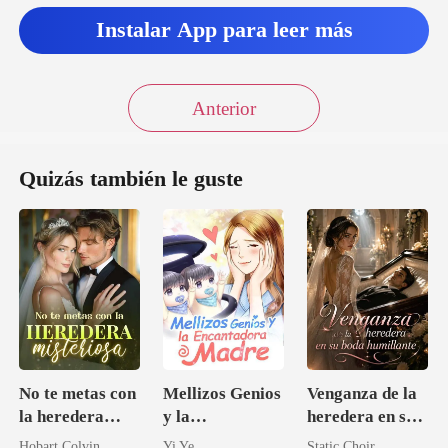
Instalar App para leer más
Anterior
Quizás también le guste
No te metas con
Mellizos Genios
Venganza de la
la heredera
y la
heredera en su
misteriosa
Encantadora
boda humillante
Hobart Colvin
Yi Ye
Static Choir