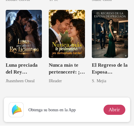
Madre
Luna preciada
Nunca más te
El Regreso de la
del Rey
perteneceré: ¡es
Esposa
Licántropo
demasiado
Despreciada
Jhasmheen Oneal
IReader
S. Mejia
tarde!
Abrir
Obtenga su bonus en la App