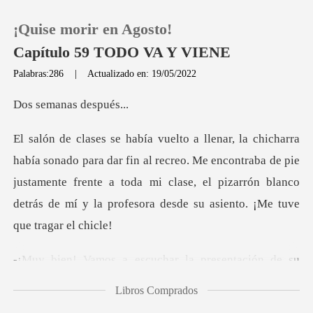
¡Quise morir en Agosto!
Capítulo 59 TODO VA Y VIENE
Palabras:286
|
Actualizado en: 19/05/2022
0
anas de
Recargar
in al recreo. Me encontraba de pie
justamente frente a toda mi clase, el pizarrón
Historia
Salir
har la presentación de su
Instalar APP
Libros Comprados