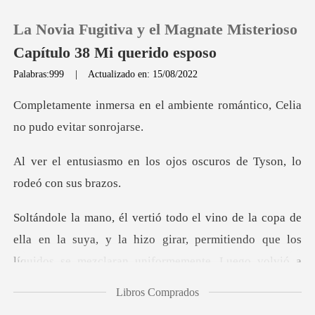
La Novia Fugitiva y el Magnate Misterioso
Capítulo 38 Mi querido esposo
Palabras:999
|
Actualizado en: 15/08/2022
0
ambiente romántico, Celia
Recargar
os ojos oscuros de Tyson,
Historia
Salir
en la suya, y la hizo girar, permitiendo que los
líquidos se m
Instalar APP
Libros Comprados