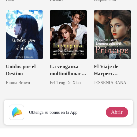
tarde!
una médica
talentosa
Unidos por el
La venganza
El Viaje de
Destino
multimillonaria
Harper:
secreta de la
Enamorada del
Emma Brown
Fei Teng De Xiao Kai Shui
JESSENIA RANA
novia sustituta
Príncipe
Abrir
Obtenga su bonus en la App