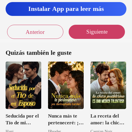
Instalar App para leer más
Siguiente
Anterior
Quizás también le guste
Seducida por el
Nunca más te
La receta del
Tío de mi
perteneceré: ¡es
amor: la chica
Esposo
demasiado
pueblerina es
Hani
IReader
Caspian Noir