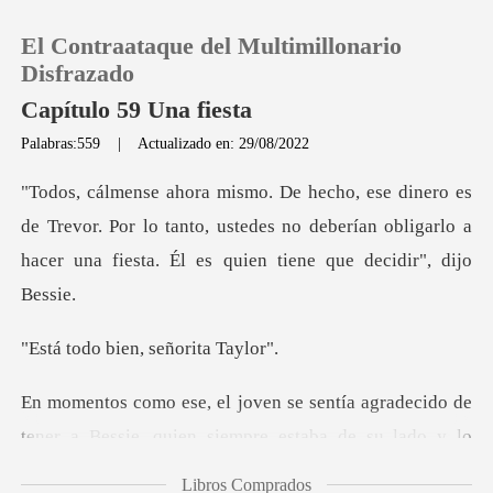
El Contraataque del Multimillonario
Disfrazado
Capítulo 59 Una fiesta
Palabras:559
|
Actualizado en: 29/08/2022
0
Recargar
revor. Por lo tanto, ustedes no deberían obligarlo a
hacer
Historia
bien, señor
Salir
adecido de
Instalar APP
tener a Bessie, quien siempre est
Libros Comprados