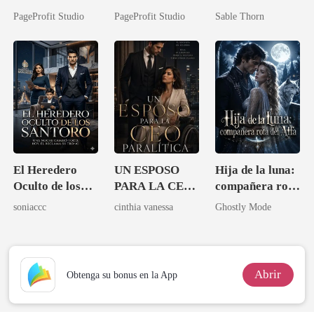
compañero y se
Ahora intocable
salvaje?
PageProfit Studio
PageProfit Studio
Sable Thorn
lo permití
El Heredero
UN ESPOSO
Hija de la luna:
Oculto de los
PARA LA CEO
compañera rota
Santoro
PARALITICA
del Alfa
soniaccc
cinthia vanessa
Ghostly Mode
Abrir
Obtenga su bonus en la App