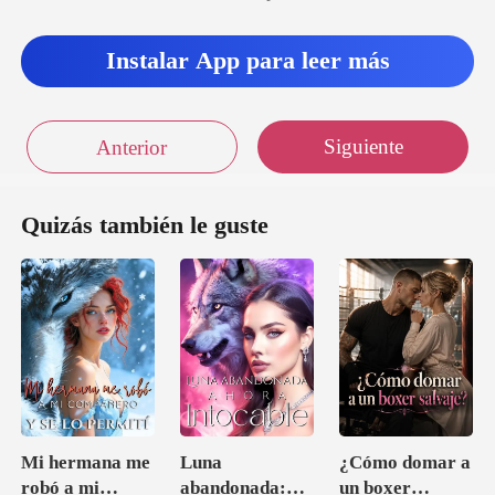
Instalar App para leer más
Siguiente
Anterior
Quizás también le guste
Mi hermana me
Luna
¿Cómo domar a
robó a mi
abandonada:
un boxer