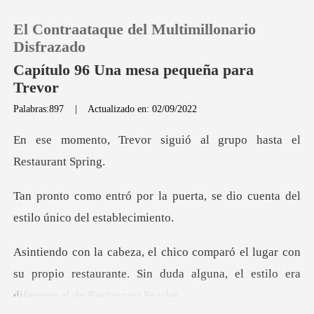
El Contraataque del Multimillonario
Disfrazado
Capítulo 96 Una mesa pequeña para
Trevor
0
Palabras:897
|
Actualizado en: 02/09/2022
siguió al grupo hasta
Recargar
Historia
puerta, se dio cuenta del
est
Salir
gar con
Instalar APP
su propio restaurante. Sin duda alguna,