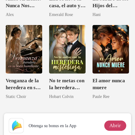
Nunca Nos
casa, el auto y
Hijos del
Separaremos
mi corazón
Magnate
Alex
Emerald Rose
Hani
Venganza de la
No te metas con
El amor nunca
heredera en su
la heredera
muere
boda humillante
misteriosa
Static Choir
Hobart Colvin
Paule Ree
Abrir
Obtenga su bonus en la App