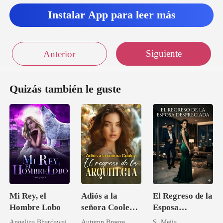
Instalar App para leer más
Siguiente
Anterior
Quizás también le guste
Mi Rey, el
Adiós a la
El Regreso de la
Hombre Lobo
señora Cooley:
Esposa
El regreso de la
Despreciada
Angelina Bhardawaj.
Autumn Breeze
S. Mejia