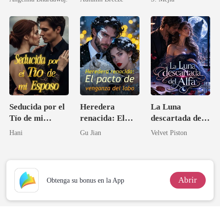
arquitecta
Seducida por el
Heredera
La Luna
Tío de mi
renacida: El
descartada del
Esposo
pacto de
Alfa
Hani
Gu Jian
Velvet Piston
venganza del
lobo
Abrir
Obtenga su bonus en la App