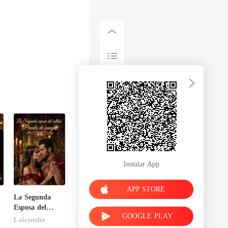
Instalar App
APP STORE
La Segunda
Esposa del
GOOGLE PLAY
Sultán: Pecado
L.alejandra
de Sangre