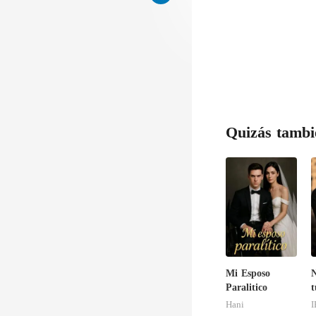
Quizás tambi
Mi Esposo
N
Paralitico
t
Hani
I