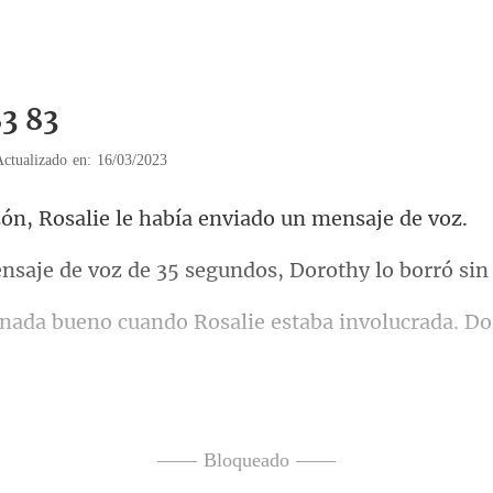
83 83
Actualizado en: 16/03/2023
salie le había envia
oz de 35 segundos, Doro
do Rosalie estaba involucrad
e Dorothy estaba en 
mens
—— Bloqueado ——