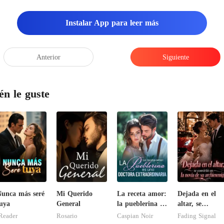
Instalar App para leer más
Anterior
Siguiente
én le guste
unca más seré
Mi Querido
La receta amor:
Dejada en el
uya
General
la pueblerina es
altar, se
una doctora
convirtió en la
Reader
Rosario
Caspian Noir
Fading Signal
extraordinaria
novia de su