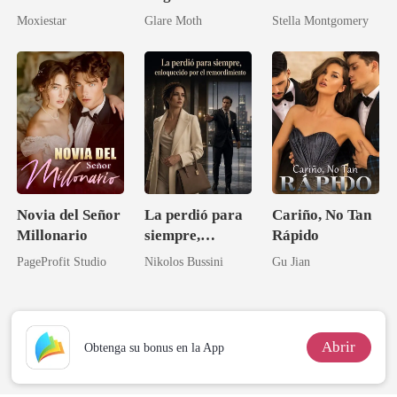
(Romance
multimillonario
Moxiestar
Glare Moth
Stella Montgomery
erótico con
en coma: ahora
multimillonario
se arrodillan
/ Romance
ante mí
oscuro)
Novia del Señor
La perdió para
Cariño, No Tan
Millonario
siempre,
Rápido
enloquecido por
PageProfit Studio
Nikolos Bussini
Gu Jian
el
remordimiento
Abrir
Obtenga su bonus en la App