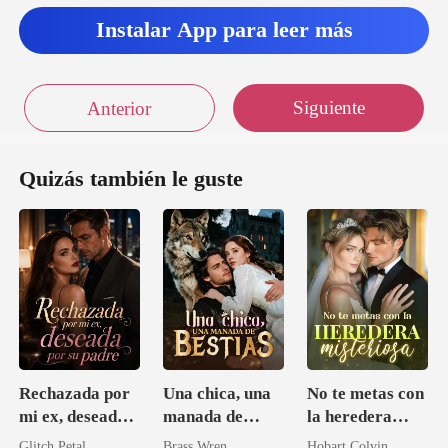
Instalar App para leer más
Siguiente
Anterior
Quizás también le guste
Rechazada por
Una chica, una
No te metas con
mi ex, deseada
manada de
la heredera
por su padre
bestias
misteriosa
Glitch Petal
Brass Wren
Hobart Colvin