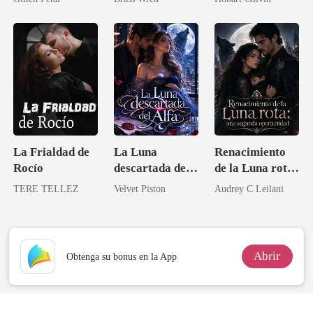
La Frialdad de
La Luna
Renacimiento
Rocío
descartada del
de la Luna rota:
Alfa
una segunda
TERE TELLEZ
Velvet Piston
Audrey C Leilani
oportunidad
Abrir
Obtenga su bonus en la App