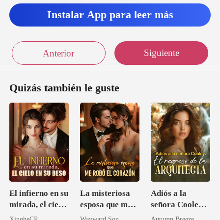
Instalar App para leer más
Siguiente
Anterior
Quizás también le guste
El infierno en su
La misteriosa
Adiós a la
mirada, el cielo
esposa que me
señora Cooley:
en su beso
robó el corazón
El regreso de la
XingheCP
Wayward Son
Autumn Breeze