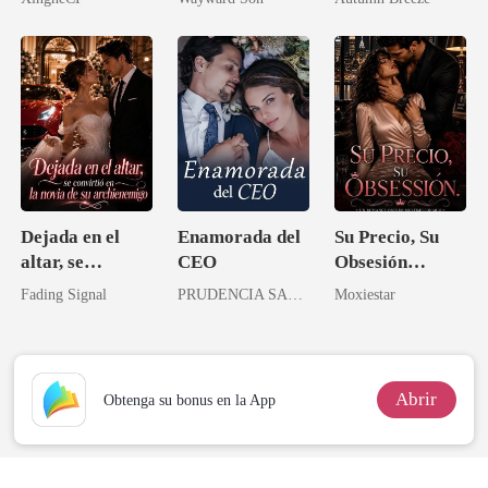
arquitecta
Dejada en el
Enamorada del
Su Precio, Su
altar, se
CEO
Obsesión
convirtió en la
(Romance
Fading Signal
PRUDENCIA SANDOVAL
Moxiestar
novia de su
erótico con
archienemigo
multimillonario
/ Romance
oscuro)
Abrir
Obtenga su bonus en la App