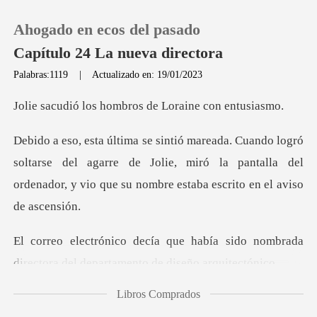
Ahogado en ecos del pasado
Capítulo 24 La nueva directora
Palabras:1119
|
Actualizado en: 19/01/2023
0
hombros de Lorai
Recargar
ltarse del agarre de Jolie, miró la pantalla del
ordenador,
Historia
Salir
ía sido nombrada
directora del depa
Instalar APP
Libros Comprados