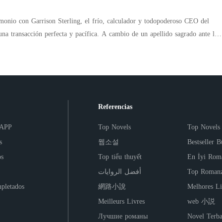
y alto: su propio orgullo.
 el cual vivir, Isabella decide ir sin
vida durante este corto viaje, ¿Conocer a los Sinclair, significará su salvación
monio con Garrison Sterling, el frío, calculador y todopoderoso CEO del
 una transacción perfecta y pacífica. A cambio de un apellido sagrado ante la
ión impecable como Directora de Relaciones Públicas, ella aceptó someterse a
 a un humillante "calendario médico de concepción" diseñado únicamente par
dinastía. Sin embargo, detrás de las paredes de mármol de su jaula de oro, el
iferencia de su esposo la consumen por segundos. Todo cambia tras el
ian Sterling, el hermano menor de Garrison. Arrogante, posesivo y de una
Referencias
no vuelve solo por el control del consorcio, sino dispuesto a reclamar el
o ha descuidado. Aprovechando un viaje imprevisto del CEO a Fráncfort,
 APP
Top Novels
Top Novels
mplacable que derriba la última pizca de resistencia moral de Alana,
s
웹소설
Bestseller B
noches de romance a puerta cerrada y una conexión tan profunda como
os
Top tiểu thuyết
En İyi Rom
أفضل الروايات
Top Romanz
el verdadero colapso de la dinastía se activa al día siguiente en mitad de un
pletados
網路小說
Melhores Li
o un repentino mareo expone el secreto definitivo. Atrapada entre dos
er pero opuestos en fuego, Alana se enfrenta al dilema más destructivo de su
Meilleurs Livres
web 小説
l hijo que crece en su vientre puede ser el heredero legítimo de su esposo...
Лучшие романы
Novel Terba