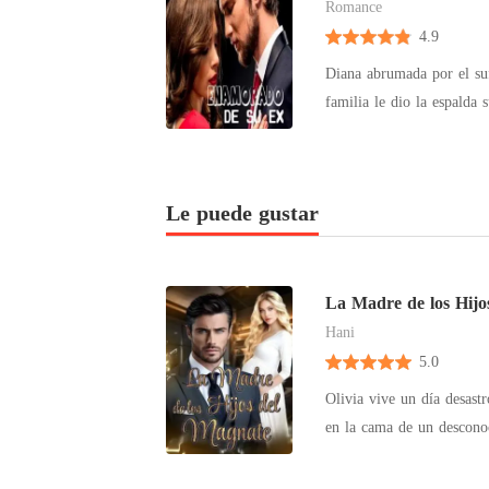
Romance
4.9
Diana abrumada por el sufrimiento que terrence le dió decidió
familia le dio la espalda 
vengarse de todos los que
ella renació era fuerte y bel
guerra entre el amor y el
Le puede gustar
La Madre de los Hijo
Hani
5.0
Olivia vive un día desast
en la cama de un descono
bebé. Justo cuando está a
reaparece y la obliga a te