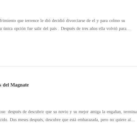
 divorciarse de el y para colmo su
su única opción fue salir del país . Después de tres años ella volvió para
 le hicieron daño , ella ya no era la misma chica que todo soportaba ahora
la pero ¿ que pasará cuando se encuentre con su ex esposo ? Empezará la
 odio ?
s del Magnate
roso: después de descubrir que su novio y su mejor amiga la engañan, termina
cido. Dos meses después, descubre que está embarazada, pero no quiere al
 punto de interrumpir el embarazo, el hombre con quien pasó aquella noche
ner al bebé para él. Cuando su hijo es arrebatado de sus manos, Olivia ni