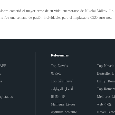
y alto: su propio orgullo.
no vuelve solo por el control del consorcio, sino dispuesto a reclamar el
o ha descuidado. Aprovechando un viaje imprevisto del CEO a Fráncfort,
Moore cometió el mayor error de su vida: enamorarse de Nikolai Volkov. Lo
mplacable que derriba la última pizca de resistencia moral de Alana,
nte fue una semana de pasión inolvidable, para el implacable CEO ruso no
noches de romance a puerta cerrada y una conexión tan profunda como
o antes de regresar a Moscú. Cuando Sienna descubrió que estaba
rlo, solo para chocar contra un muro de desprecio y amenazas levantado por
el verdadero colapso de la dinastía se activa al día siguiente en mitad de un
magnate. Sola y con el corazón roto, Sienna desapareció para proteger a su
o un repentino mareo expone el secreto definitivo. Atrapada entre dos
er pero opuestos en fuego, Alana se enfrenta al dilema más destructivo de su
 local, su mundo de hielo se resquebraja al cruzarse con una niña de cuatro
Referencias
l hijo que crece en su vientre puede ser el heredero legítimo de su esposo...
na niña con su misma mirada desafiante y sus inconfundibles ojos azul hielo.
lobo que ya es dueño de su cuerpo y de su alma.
le ocultó a su heredera por puro egoísmo, Nikolai desata su furia. Con el
 APP
Top Novels
Top Novels
n ejército de abogados, le da un ultimátum despiadado: o se mudan a su
s
웹소설
Bestseller B
o le quitará a la niña para siempre. Nikolai cree que ha comprado a una
os
Top tiểu thuyết
En İyi Rom
ronto descubrirá que la dulce pasante que dejó atrás es ahora una madre leona
أفضل الروايات
Top Romanz
l verdadero engaño ha estado oculto en su propia casa durante años.
pletados
網路小說
Melhores Li
Meilleurs Livres
web 小説
Лучшие романы
Novel Terba