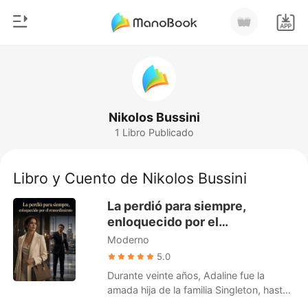
0
Inicio
Recargar
Género
Nikolos Bussini
1 Libro Publicado
Moderno
Historia
Hombre Lobo
Libro y Cuento de Nikolos Bussini
Salir
Cuentos
La perdió para siempre,
Romance
enloquecido por el
Instalar APP
remordimiento
Moderno
Urbano
5.0
Ranking
Durante veinte años, Adaline fue la
amada hija de la familia Singleton, hasta
que una prueba de ADN reveló que fue