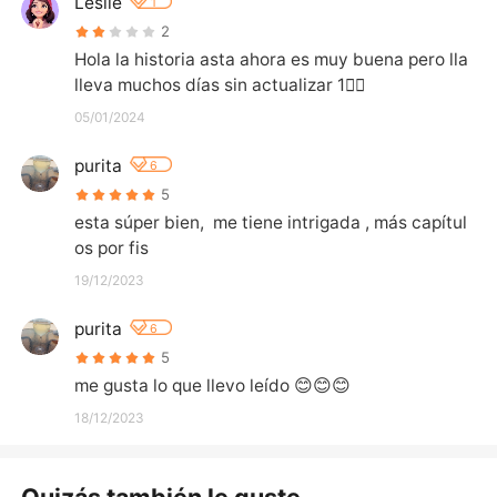
Leslie
1
2
Hola la historia asta ahora es muy buena pero lla 
lleva muchos días sin actualizar 1🤦‍♀️
05/01/2024
purita
6
5
esta súper bien,  me tiene intrigada , más capítul
os por fis
19/12/2023
purita
6
5
me gusta lo que llevo leído 😊😊😊
18/12/2023