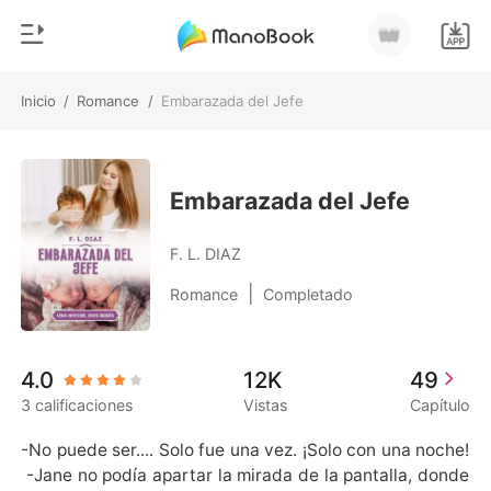
Inicio
/
Romance
/
Embarazada del Jefe
0
Inicio
Recargar
Género
Embarazada del Jefe
Moderno
Historia
F. L. DIAZ
Hombre Lobo
|
Romance
Completado
Salir
Cuentos
Romance
Instalar APP
4.0
12K
49
Urbano
3 calificaciones
Vistas
Capítulo
Ranking
-No puede ser.... Solo fue una vez. ¡Solo con una noche!
 -Jane no podía apartar la mirada de la pantalla, donde