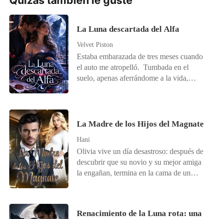
Quizás también le guste
La Luna descartada del Alfa
Velvet Piston
Estaba embarazada de tres meses cuando
el auto me atropelló. Tumbada en el
suelo, apenas aferrándome a la vida,
llamé a mi esposo, el Alfa Ethan, una y
otra vez. No me contestó. Cuando por fin
desperté del dolor, vi una publicación de
su primer amor, Ivy. "Gracias, Alfa.
La Madre de los Hijos del Magnate
Sabes que me da mucho miedo la
Hani
oscuridad, así que te quedaste conmigo
Olivia vive un día desastroso: después de
toda la noche. Incluso despejaste toda tu
descubrir que su novio y su mejor amiga
agenda hoy para llevarme a la subasta,
la engañan, termina en la cama de un
solo para darme el mejor regalo del
desconocido. Dos meses después,
mundo. ¡Estoy tan feliz!". En ese
descubre que está embarazada, pero no
momento, lo entendí todo. Mientras yo
quiere al bebé. Justo cuando está a punto
luchaba por proteger a nuestro hijo, él
Renacimiento de la Luna rota: una
de interrumpir el embarazo, el hombre
estaba con otra loba. Con calma, le di