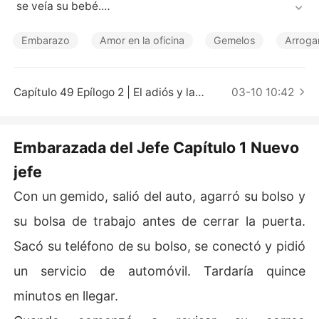
Cuentos Cortos
 se veía su bebé.

-Y vaya suerte la tuya, quedaste embarazada de gemel
Embarazo
Amor en la oficina
Gemelos
Arroga
os -dijo la doctora con una sonrisa.

Aquello terminó por asustarla. ¿Qué haría con los bebés 
Capítulo 49 Epílogo 2 | El adiós y la bienvenida
03-10 10:42
de su ex, de su ahora jefe?

*

Embarazada del Jefe Capítulo 1 Nuevo
jefe
Jane es una abogada novata con una vida monótona. H
asta que de pronto su jefe nuevo resulta ser su exnovio, 
Con un gemido, salió del auto, agarró su bolso y
Ray... Y se da cuenta que aún sigue prendida la llama d
e la pasión con su ex, por lo que termina acostándose c
su bolsa de trabajo antes de cerrar la puerta.
on él.

Sacó su teléfono de su bolso, se conectó y pidió
Meses después, descubre que quedó embarazada de g
un servicio de automóvil. Tardaría quince
emelos. ¿Es posible que está sea su segunda oportunid
minutos en llegar.
ad para amar o la separación definitiva?
