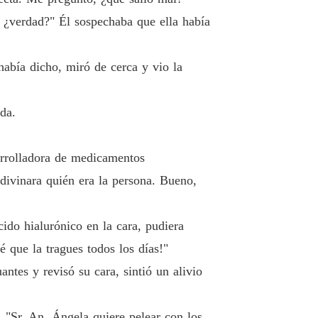
o 12 Mañana es el cumpleaños de Ely
19/04/2019
, ¿verdad?" Él sospechaba que ella había
ada del doctor
 13 No era asunto suyo.
20/04/2019
había dicho, miró de cerca y vio la
ada del doctor
 14 Querido y respetable señor Gu
20/04/2019
da.
ada del doctor
o 15 Quiero dormir
20/04/2019
sarrolladora de medicamentos
adivinara quién era la persona. Bueno,
ada del doctor
o 16 Capitulo ¿Me golpeaste
21/04/2019
ido hialurónico en la cara, pudiera
ada del doctor
 17 "Él siempre será mi chico ideal"
21/04/2019
é que la tragues todos los días!"
tes y revisó su cara, sintió un alivio
ada del doctor
o 18 Un demonio pretendiendo ser un ángel
21/04/2019
ó, "Sr. An, Ángela quiere pelear con los