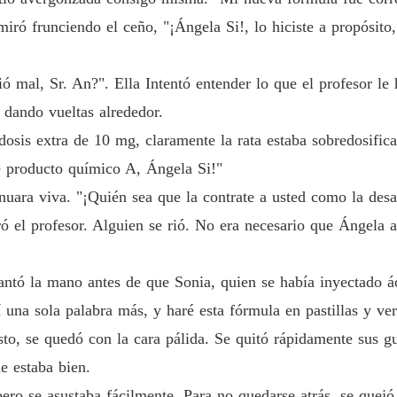
Capítul
miró frunciendo el ceño, "¡Ángela Si!, lo hiciste a propósito
Enamor
Capítulo
 mal, Sr. An?". Ella Intentó entender lo que el profesor le 
 dando vueltas alrededor.
Enamor
Capítulo
dosis extra de 10 mg, claramente la rata estaba sobredosifica
e producto químico A, Ángela Si!"
Enamor
Capítul
tinuara viva. "¡Quién sea que la contrate a usted como la de
ró el profesor. Alguien se rió. No era necesario que Ángela 
Enamor
Capítul
ntó la mano antes de que Sonia, quien se había inyectado ác
Enamor
Capítulo
í una sola palabra más, y haré esta fórmula en pastillas y ver
, se quedó con la cara pálida. Se quitó rápidamente sus guan
Enamor
Capítul
e estaba bien.
 pero se asustaba fácilmente. Para no quedarse atrás, se quej