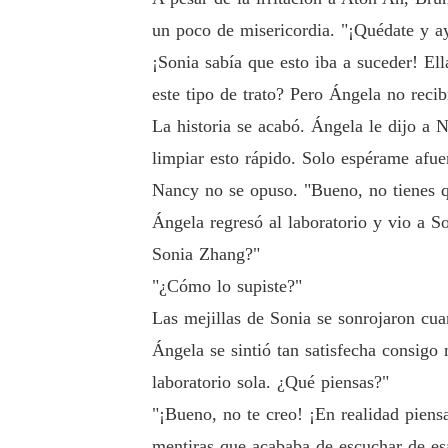
un poco de misericordia. "¡Quédate y ay
¡Sonia sabía que esto iba a suceder! Ell
este tipo de trato? Pero Ángela no reci
La historia se acabó. Ángela le dijo a N
limpiar esto rápido. Solo espérame afue
Nancy no se opuso. "Bueno, no tienes qu
Ángela regresó al laboratorio y vio a S
Sonia Zhang?"
"¿Cómo lo supiste?"
Las mejillas de Sonia se sonrojaron cua
Ángela se sintió tan satisfecha consigo 
laboratorio sola. ¿Qué piensas?"
"¡Bueno, no te creo! ¡En realidad piens
mentiras que acababa de escuchar de es