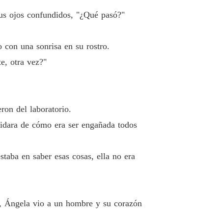
ada del doctor
sus ojos confundidos, "¿Qué pasó?"
 40 Por su estúpida idea
27/04/2019
 con una sonrisa en su rostro.
e, otra vez?"
ron del laboratorio.
lvidara de cómo era ser engañada todos
taba en saber esas cosas, ella no era
o, Ángela vio a un hombre y su corazón