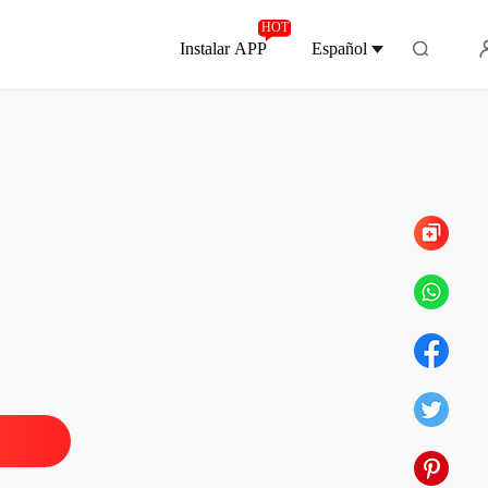
HOT
Instalar APP
Español
Capítulo 372 Nota de Agradecimiento
ada del doctor
 1 Ángela Si, Doctor Hero
10/04/2019
ada del doctor
 2 Desmayo al ver sangre.
11/04/2019
ada del doctor
 3 Ala
12/04/2019
ada del doctor
 4 Sal y ve a firmar tu carta de despido
13/04/2019
ada del doctor