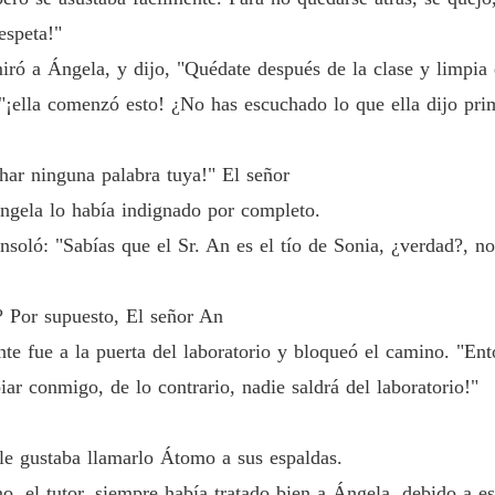
Enamor
Capítul
espeta!"
iró a Ángela, y dijo, "Quédate después de la clase y limpia 
Enamor
Capítul
"¡ella comenzó esto! ¿No has escuchado lo que ella dijo pri
Enamor
Capítulo
char ninguna palabra tuya!" El señor
ngela lo había indignado por completo.
Enamor
oló: "Sabías que el Sr. An es el tío de Sonia, ¿verdad?, no 
Enamor
? Por supuesto, El señor An
Capítulo
te fue a la puerta del laboratorio y bloqueó el camino. "Ent
Enamor
ar conmigo, de lo contrario, nadie saldrá del laboratorio!"
Capítulo
Enamor
e gustaba llamarlo Átomo a sus espaldas.
Capítulo
o, el tutor, siempre había tratado bien a Ángela, debido a es