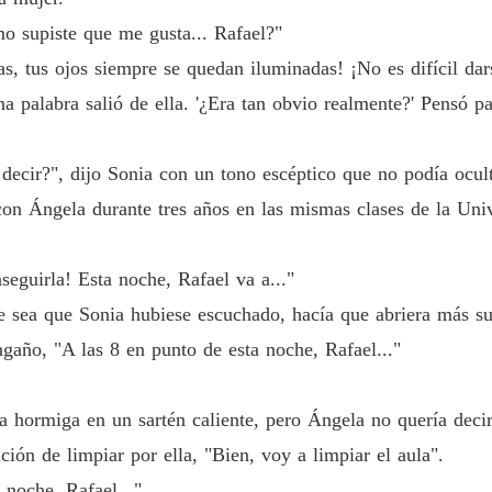
Enamor
o supiste que me gusta... Rafael?"
Capítulo
s, tus ojos siempre se quedan iluminadas! ¡No es difícil dar
Enamor
a palabra salió de ella. '¿Era tan obvio realmente?' Pensó p
Enamor
 decir?", dijo Sonia con un tono escéptico que no podía ocul
Capítul
 con Ángela durante tres años en las mismas clases de la Uni
Enamor
Capítul
eguirla! Esta noche, Rafael va a..."
Enamor
e sea que Sonia hubiese escuchado, hacía que abriera más su
Capítulo
gaño, "A las 8 en punto de esta noche, Rafael..."
Enamor
Capítulo
hormiga en un sartén caliente, pero Ángela no quería decirl
Enamor
ión de limpiar por ella, "Bien, voy a limpiar el aula".
Capítul
 noche, Rafael..."