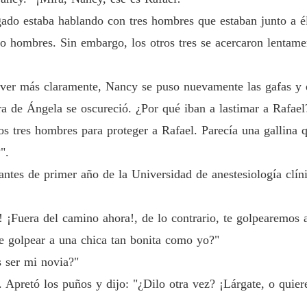
gado estaba hablando con tres hombres que estaban junto a é
o hombres. Sin embargo, los otros tres se acercaron lentame
 ver más claramente, Nancy se puso nuevamente las gafas y e
ra de Ángela se oscureció. ¿Por qué iban a lastimar a Rafae
los tres hombres para proteger a Rafael. Parecía una gallina 
".
antes de primer año de la Universidad de anestesiología clín
! ¡Fuera del camino ahora!, de lo contrario, te golpearemos a
te golpear a una chica tan bonita como yo?"
s ser mi novia?"
. Apretó los puños y dijo: "¿Dilo otra vez? ¡Lárgate, o quie