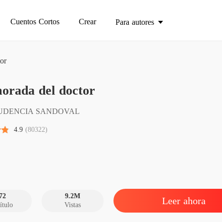
Cuentos Cortos
Crear
Para autores
or
orada del doctor
Enamor
Capítulo
UDENCIA SANDOVAL
Enamor
4.9
(80322)
Capítulo
Enamor
Capítulo
Enamor
Capítulo
72
9.2M
Leer ahora
ítulo
Vistas
Enamor