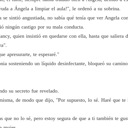
Enamor
uda a Ángela a limpiar el aula!", le ordenó a su sobrina.
Capítul
a se sintió angustiada, no sabía qué tenía que ver Angela con
Enamor
bió ningún castigo por su mala conducta.
Capítulo
ancy, quien insistió en quedarse con ella, hasta que saliera d
Enamor
ra".
Capítul
e apresurarte, te esperaré."
Enamor
onia sosteniendo un líquido desinfectante, bloqueó su camino
Enamor
Capítulo
ndo su secreto fue revelado.
Enamor
misma, de modo que dijo, "Por supuesto, lo sé. Haré que te in
Capítulo
Enamor
as que no lo sé, pero estoy segura de que a ti también te gus
Capítulo
a mujer.