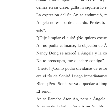
demás en su clase. ¡Ella ni siquiera lo r
La expresión del Sr. An se endureció, m
Ángela no estaba de acuerdo. Protestó, 
esto".
"¡Dije limpiar el aula! ¡No quiero escu
An no podía calmarse, la objeción de Á
Nancy Dong se acercó a Ángela y la cons
No te preocupes, me quedaré contigo".
¡Cierto! ¿Cómo podía olvidarse de esto
era el tío de Sonia! Luego inmediatamen
Bien. ¡Pero Sonia se va a quedar a limpi
El señor
An se llamaba Aton An, pero a Ángela l
A pesar de la irritación a Aton An, Brun