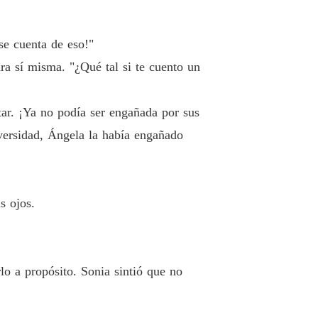
ada del doctor
 33 ¿Cuál es su respuesta
25/04/2019
se cuenta de eso!"
ada del doctor
ara sí misma. "¿Qué tal si te cuento un
Capítulo 34 El hombre que viene a nuestro hogar es nuestro invitado
25/04/2019
ada del doctor
tar. ¡Ya no podía ser engañada por sus
o 35 Ángela Gu
25/04/2019
versidad, Ángela la había engañado
ada del doctor
o 36 Ella es mi mamá
26/04/2019
ada del doctor
s ojos.
 37 Lo siento
26/04/2019
ada del doctor
 38 : Álvaro no es tu hijo
26/04/2019
o a propósito. Sonia sintió que no
ada del doctor
o 39 ¿Qué le pasa a mi hermana
27/04/2019