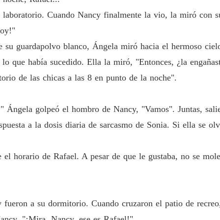
Enamor
 laboratorio. Cuando Nancy finalmente la vio, la miró con 
Capítulo
toy!"
e su guardapolvo blanco, Ángela miró hacia el hermoso cielo
o que había sucedido. Ella la miró, "Entonces, ¿la engañast
torio de las chicas a las 8 en punto de la noche".
a!" Ángela golpeó el hombro de Nancy, "Vamos". Juntas, salie
spuesta a la dosis diaria de sarcasmo de Sonia. Si ella se o
 el horario de Rafael. A pesar de que le gustaba, no se moles
y fueron a su dormitorio. Cuando cruzaron el patio de recre
Nancy. "¡Mira, Nancy, ese es Rafael!"