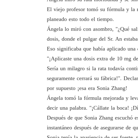
El viejo profesor tomó su fórmula y la 
planeado esto todo el tiempo.
Ángela lo miró con asombro, "¿Qué salió
dosis, donde el pulgar del Sr. An estaba
Eso significaba que había aplicado una 
"¡Aplicaste una dosis extra de 10 mg d
Sería un milagro si la rata todavía con
seguramente cerrará su fábrica!". Decla
por supuesto ¡esa era Sonia Zhang!
Ángela tomó la fórmula mejorada y leva
decir una palabra. "¡Cállate la boca! ¡D
Después de que Sonia Zhang escuchó esto
instantáneo después de asegurarse de qu
Sonia tenía la apariencia de ser fuerte,