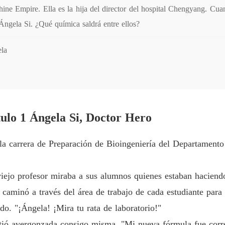
Capítulo
Shine Empire. Ella es la hija del director del hospital Chengyang. Cua
 Ángela Si. ¿Qué química saldrá entre ellos?
Enamor
Capítulo
la
Enamor
Enamor
Capítulo
ulo 1 Ángela Si, Doctor Hero
Enamor
Capítul
 la carrera de Preparación de Bioingeniería del Departament
Enamor
Capítulo
viejo profesor miraba a sus alumnos quienes estaban haciend
Enamor
caminó a través del área de trabajo de cada estudiante para 
Capítulo
do. "¡Ángela! ¡Mira tu rata de laboratorio!"
Enamor
tió avergonzada consigo misma. "Mi nueva fórmula fue corr