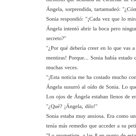
Ángela, sorprendida, tartamudeó: "¿Cóm
Sonia respondió: "¡Cada vez que lo mira
Ángela intentó abrir la boca pero ningun
secreto?"
"¿Por qué debería creer en lo que vas a
mentiras! Porque... Sonia había estado
muchas veces.
"¡Esta noticia me ha costado mucho cons
Ángela susurró al oído de Sonia. Lo qu
Los ojos de Ángela estaban llenos de en
"¿Qué? ¡Ángela, dilo!"
Sonia estaba muy ansiosa. Era como una 
tenía más remedio que acceder a su petic
"Lo prometiste, a las 8 en punto de esta