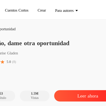
Cuentos Cortos
Crear
Para autores
portunidad
ño, dame otra oportunidad
Cariño
Capítul
rise Gladen
Cariño
5.0
(8)
Capítul
Cariño
Capítul
Cariño
Capítul
53
1.5M
Leer ahora
ítulo
Vistas
Cariño