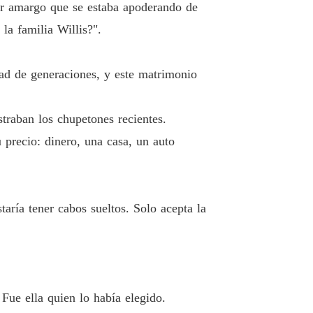
, dame otra oportunidad
bor amargo que se estaba apoderando de
 19 Su obstinada negativa
05/07/2024
la familia Willis?".
, dame otra oportunidad
 20 Controlar a su prometida
05/07/2024
tad de generaciones, y este matrimonio
, dame otra oportunidad
 21 Una respuesta
05/07/2024
traban los chupetones recientes.
, dame otra oportunidad
precio: dinero, una casa, un auto
 22 Renuncias múltiples
05/07/2024
, dame otra oportunidad
 23 Déjalos ir
05/07/2024
taría tener cabos sueltos. Solo acepta la
, dame otra oportunidad
o 24 Un espectáculo
05/07/2024
, dame otra oportunidad
o 25 ¿Qué demonios estás haciendo
05/07/2024
Fue ella quien lo había elegido.