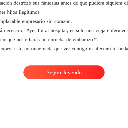
uación destrozó sus fantasías antes de que pudiera siquiera d
Cariño
r hijos ilegítimos".
Capítulo
implacable empresario sin corazón.
Cariño
á necesario. Ayer fui al hospital, es solo una vieja enfermed
Capítul
ecir que no te harás una prueba de embarazo?".
Cariño
upes, esto no tiene nada que ver contigo ni afectará tu bod
Capítul
Cariño
Capítul
Seguir leyendo
Cariño
Capítul
Cariño
Capítulo
Cariño
Capítul