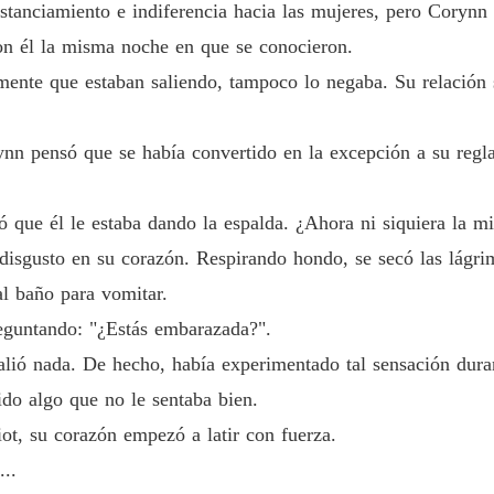
istanciamiento e indiferencia hacia las mujeres, pero Corynn 
Cariño
Capítulo
on él la misma noche en que se conocieron.
amente que estaban saliendo, tampoco lo negaba. Su relación
Cariño
Capítulo
n pensó que se había convertido en la excepción a su regla.
Cariño
Capítul
 que él le estaba dando la espalda. ¿Ahora ni siquiera la mi
Cariño
Capítul
isgusto en su corazón. Respirando hondo, se secó las lágrim
al baño para vomitar.
Cariño
Capítul
preguntando: "¿Estás embarazada?".
lió nada. De hecho, había experimentado tal sensación durant
Cariño
Capítulo
do algo que no le sentaba bien.
ot, su corazón empezó a latir con fuerza.
Cariño
Capítul
...