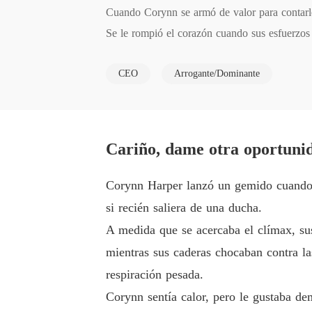
Cuando Corynn se armó de valor para contarle 
Se le rompió el corazón cuando sus esfuerzos 
Tres años más tarde, la vida había llevado a
CEO
Arrogante/Dominante
ovechando un momento de vulnerabilidad, le 
Sacudiendo la cabeza con una leve sonrisa, l
Cariño, dame otra oportuni
Corynn Harper lanzó un gemido cuando 
si recién saliera de una ducha.
A medida que se acercaba el clímax, sus
mientras sus caderas chocaban contra la
respiración pesada.
Corynn sentía calor, pero le gustaba dem