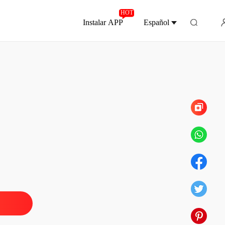
HOT
Instalar APP
Español
Capítulo 553 Su condición empeoró
, dame otra oportunidad
o 1 Me voy a casar
04/07/2024
, dame otra oportunidad
o 2 Embarazo
04/07/2024
, dame otra oportunidad
o 3 Pidiendo ayuda
05/07/2024
, dame otra oportunidad
o 4 Su bebé
05/07/2024
, dame otra oportunidad