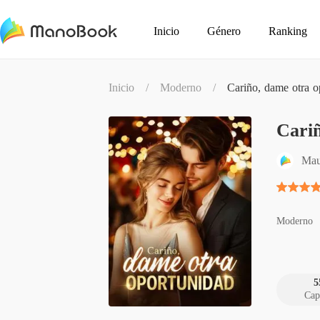
Inicio
Género
Ranking
Inicio
/
Moderno
/
Cariño, dame otra o
Cari
Mau
Moderno
5
Cap