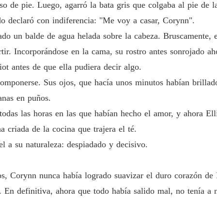
so de pie. Luego, agarró la bata gris que colgaba al pie de l
Capítulo
o declaró con indiferencia: "Me voy a casar, Corynn".
Cariño
ado un balde de agua helada sobre la cabeza. Bruscamente, e
Capítul
ir. Incorporándose en la cama, su rostro antes sonrojado aho
Cariño
ot antes de que ella pudiera decir algo.
Capítul
componerse. Sus ojos, que hacía unos minutos habían brillad
Cariño
anas en puños.
Capítul
todas las horas en las que habían hecho el amor, y ahora Ell
Cariño
 criada de la cocina que trajera el té.
Capítulo
el a su naturaleza: despiadado y decisivo.
Cariño
Capítulo
os, Corynn nunca había logrado suavizar el duro corazón de E
Cariño
. En definitiva, ahora que todo había salido mal, no tenía a 
Capítulo