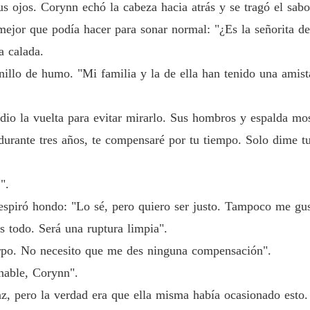
Cariño
us ojos. Corynn echó la cabeza hacia atrás y se tragó el sa
Capítulo
mejor que podía hacer para sonar normal: "¿Es la señorita de 
Cariño
a calada.
Capítulo
nillo de humo. "Mi familia y la de ella han tenido una amis
Cariño
Capítulo
 dio la vuelta para evitar mirarlo. Sus hombros y espalda mos
Cariño
rante tres años, te compensaré por tu tiempo. Solo dime tu 
Capítulo
Cariño
".
Capítulo
y respiró hondo: "Lo sé, pero quiero ser justo. Tampoco me gus
Cariño
 todo. Será una ruptura limpia".
Capítul
erpo. No necesito que me des ninguna compensación".
onable, Corynn".
Cariño
Capítul
, pero la verdad era que ella misma había ocasionado esto. 