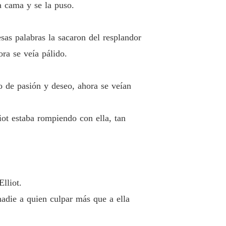
a cama y se la puso.
 12 ¿Cuándo se iban a casar
05/07/2024
, dame otra oportunidad
sas palabras la sacaron del resplandor
o 13 Su prometida
05/07/2024
ra se veía pálido.
, dame otra oportunidad
o 14 Su antiguo yo
05/07/2024
o de pasión y deseo, ahora se veían
, dame otra oportunidad
o 15 Coincidencia
05/07/2024
iot estaba rompiendo con ella, tan
, dame otra oportunidad
 16 Problemas en la empresa
05/07/2024
, dame otra oportunidad
 17 El juego del gato y el ratón
05/07/2024
lliot.
, dame otra oportunidad
nadie a quien culpar más que a ella
 18 Fin de las negociaciones
05/07/2024