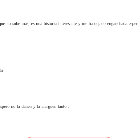
Cariño
Capítulo
ue no sube más, es una historia interesante y me ha dejado enganchada espe
da
espero no la dañen y la alarguen tanto ..