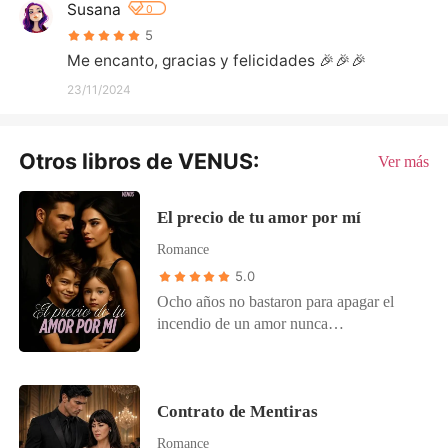
Susana
0
5
Me encanto, gracias y felicidades 🎉🎉🎉
23/11/2024
Otros libros de VENUS:
Ver más
El precio de tu amor por mí
Romance
5.0
Ocho años no bastaron para apagar el
incendio de un amor nunca
correspondido, ni para sanar las heridas
de una esposa no elegida. Sofía lo amó en
silencio desde la juventud, siendo apenas
Contrato de Mentiras
la sombra tras los pasos del mejor amigo
de su hermano. Thiago, ajeno a su
Romance