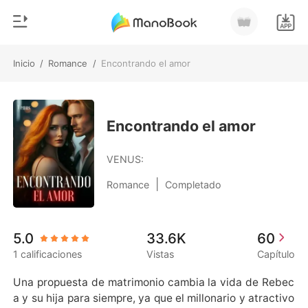
Inicio
/
Romance
/
Encontrando el amor
0
Inicio
Recargar
Género
Encontrando el amor
Moderno
Historia
VENUS:
Hombre Lobo
|
Romance
Completado
Salir
Cuentos
Romance
Instalar APP
5.0
33.6K
60
Urbano
1 calificaciones
Vistas
Capítulo
Ranking
Una propuesta de matrimonio cambia la vida de Rebec
a y su hija para siempre, ya que el millonario y atractivo