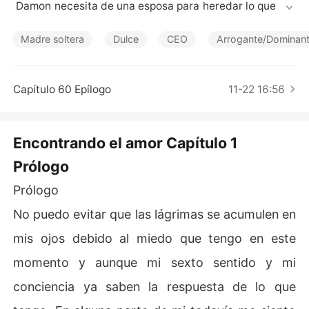
Cuentos Cortos
 Damon necesita de una esposa para heredar lo que por 
derecho le pertenece. Sin embargo, más que por hered
ar una gran riqueza este lo hace para véngase de su pa
Madre soltera
Dulce
CEO
Arrogante/Dominan
dre y para que no desperdicie el patrimonio de su famili
a con su querida amante.
Capítulo 60 Epílogo
11-22 16:56
Encontrando el amor Capítulo 1
Prólogo
Prólogo
No puedo evitar que las lágrimas se acumulen en
mis ojos debido al miedo que tengo en este
momento y aunque mi sexto sentido y mi
conciencia ya saben la respuesta de lo que