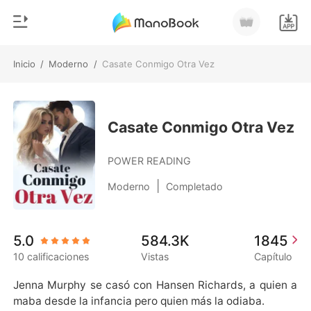
Inicio
/
Moderno
/
Casate Conmigo Otra Vez
0
Inicio
Recargar
Género
Casate Conmigo Otra Vez
Moderno
Historia
POWER READING
Hombre Lobo
|
Moderno
Completado
Salir
Cuentos
Romance
Instalar APP
5.0
584.3K
1845
Urbano
10 calificaciones
Vistas
Capítulo
Ranking
Jenna Murphy se casó con Hansen Richards, a quien a
maba desde la infancia pero quien más la odiaba.
