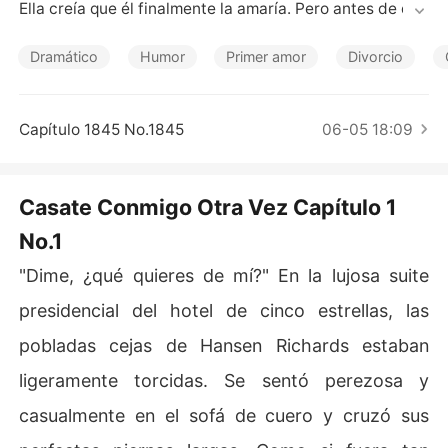
Cuentos Cortos
Ella creía que él finalmente la amaría. Pero antes de que 
su sueño se haga realidad ... un accidente automovilísti
co se llevó a su padre y llevó a su madre a una situació
Dramático
Humor
Primer amor
Divorcio
n de muerte en la UCI. Su tío descarado y codicioso inc
luso se arriesgó y le robó todas las propiedades.

Para obtener los honorarios de la cirugía de su madre, J
Capítulo 1845 No.1845
06-05 18:09
enna solo podía acceder a divorciarse de Hansen.

Pero Hansen suplicó su regalo para la fiesta de cumplea
ños de su abuela tratando de arreglar su relación.

Casate Conmigo Otra Vez Capítulo 1
Sin embargo, Jenna encontró algunas pistas que mostra
No.1
ban que el accidente automovilístico que arruinó a su f
amilia parecía tener alguna relación con Hansen ...
"Dime, ¿qué quieres de mí?" En la lujosa suite
presidencial del hotel de cinco estrellas, las
pobladas cejas de Hansen Richards estaban
ligeramente torcidas. Se sentó perezosa y
casualmente en el sofá de cuero y cruzó sus