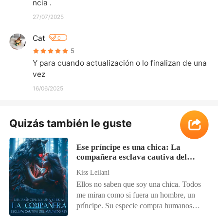
ncia .
27/07/2025
Cat
0
5
Y para cuando actualización o lo finalizan de una 
vez
16/06/2025
Quizás también le guste
Ese príncipe es una chica: La
compañera esclava cautiva del
malvado rey
Kiss Leilani
Ellos no saben que soy una chica. Todos
me miran como si fuera un hombre, un
príncipe. Su especie compra humanos
para satisfacer sus lujuriosos deseos. Y