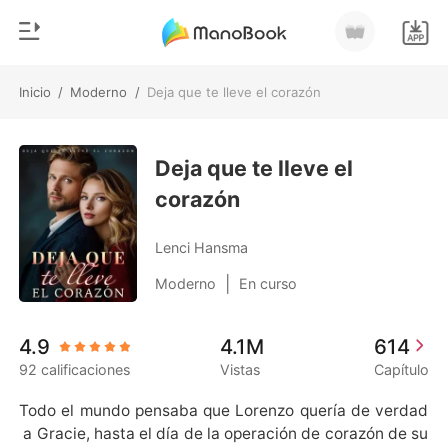
Inicio
/
Moderno
/
Deja que te lleve el corazón
0
Inicio
Recargar
Deja que te lleve el
Género
corazón
Moderno
Historia
Hombre Lobo
Lenci Hansma
Salir
Cuentos
|
Moderno
En curso
Romance
Instalar APP
4.9
4.1M
614
Urbano
92 calificaciones
Vistas
Capítulo
Ranking
Todo el mundo pensaba que Lorenzo quería de verdad
 a Gracie, hasta el día de la operación de corazón de su 