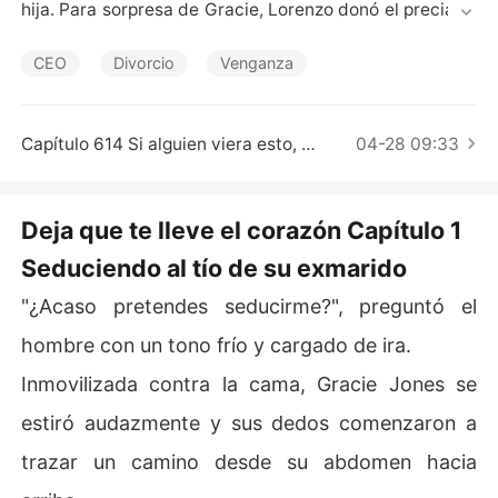
Cuentos Cortos
hija. Para sorpresa de Gracie, Lorenzo donó el preciado 
órgano que necesitaba su hija a otra mujer. Desolada, G
racie optó por el divorcio.

CEO
Divorcio
Venganza
Impulsada por su necesidad de venganza, Gracie se uni
ó al tío de Lorenzo, Waylon, y orquestó la caída de Lore
Capítulo 614 Si alguien viera esto, pensaría que soy el extraño aquí
04-28 09:33
nzo. Al final, este se quedó sin nada. Consumido por el r
emordimiento, él suplicó por una reconciliación.

Deja que te lleve el corazón Capítulo 1
Gracie pensó que era libre de seguir adelante con su vi
Seduciendo al tío de su exmarido
da, pero Waylon la retuvo con un abrazo. "¿Pensaste qu
e podías abandonarme?".
"¿Acaso pretendes seducirme?", preguntó el
hombre con un tono frío y cargado de ira.
Inmovilizada contra la cama, Gracie Jones se
estiró audazmente y sus dedos comenzaron a
trazar un camino desde su abdomen hacia