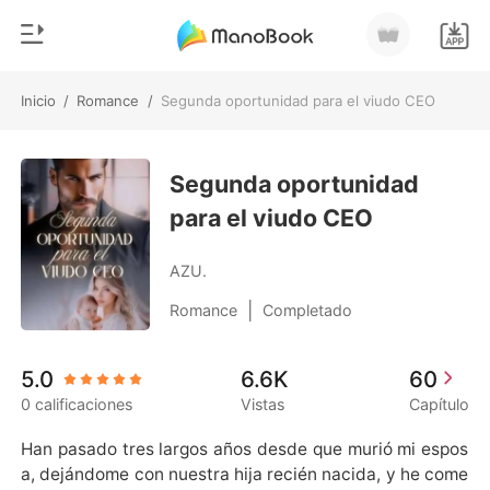
Inicio
/
Romance
/
Segunda oportunidad para el viudo CEO
0
Inicio
Recargar
Segunda oportunidad
Género
para el viudo CEO
Moderno
Historia
Hombre Lobo
AZU.
Salir
Cuentos
|
Romance
Completado
Romance
Instalar APP
5.0
6.6K
60
Urbano
0 calificaciones
Vistas
Capítulo
Ranking
Han pasado tres largos años desde que murió mi espos
a, dejándome con nuestra hija recién nacida, y he come