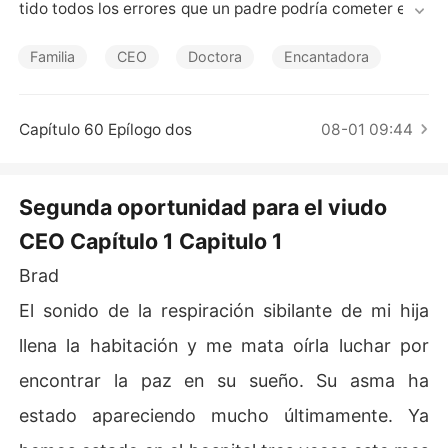
Cuentos Cortos
tido todos los errores que un padre podría cometer en e
l camino. No soy perfecto, pero lo estoy dando todo y e
sforzándome por mi pequeña hija y demostrarle que po
Familia
CEO
Doctora
Encantadora
demos salir adelante juntos, sólo ella y yo. Hasta que ap
arece una mujer en nuestra vida para cambiar mi plan d
e vida solitaria.
Capítulo 60 Epílogo dos
08-01 09:44
Segunda oportunidad para el viudo
CEO Capítulo 1 Capitulo 1
Brad
El sonido de la respiración sibilante de mi hija
llena la habitación y me mata oírla luchar por
encontrar la paz en su sueño. Su asma ha
estado apareciendo mucho últimamente. Ya