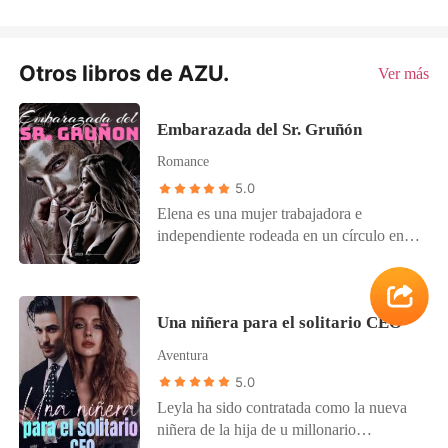
Otros libros de AZU.
Ver más
Embarazada del Sr. Gruñón
Romance
5.0
Elena es una mujer trabajadora e
independiente rodeada en un círculo en
donde sólo mandan los hombres, pero un
error de una noche con su peor enemigo
la hace decidir entre un bebé o abandonar
Una niñera para el solitario CEO
su carrera para siempre.
Aventura
5.0
Leyla ha sido contratada como la nueva
niñera de la hija de u millonario