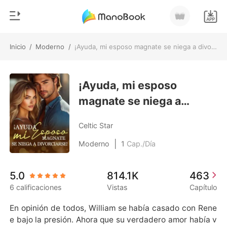
Inicio
/
Moderno
/
¡Ayuda, mi esposo magnate se niega a divorciarse!
0
Inicio
Recargar
¡Ayuda, mi esposo
Género
magnate se niega a
Moderno
Historia
divorciarse!
Hombre Lobo
Celtic Star
Salir
Cuentos
|
Moderno
1
Cap./Día
Romance
Instalar APP
5.0
814.1K
463
Urbano
6 calificaciones
Vistas
Capítulo
Ranking
En opinión de todos, William se había casado con Rene
e bajo la presión. Ahora que su verdadero amor había v