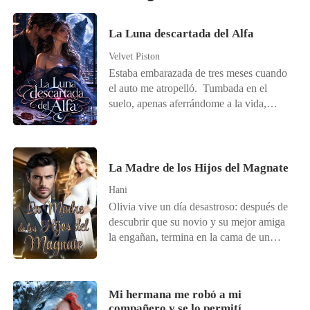
La Luna descartada del Alfa
Velvet Piston
Estaba embarazada de tres meses cuando
el auto me atropelló. Tumbada en el
suelo, apenas aferrándome a la vida,
llamé a mi esposo, el Alfa Ethan, una y
otra vez. No me contestó. Cuando por fin
desperté del dolor, vi una publicación de
su primer amor, Ivy. "Gracias, Alfa.
La Madre de los Hijos del Magnate
Sabes que me da mucho miedo la
Hani
oscuridad, así que te quedaste conmigo
Olivia vive un día desastroso: después de
toda la noche. Incluso despejaste toda tu
descubrir que su novio y su mejor amiga
agenda hoy para llevarme a la subasta,
la engañan, termina en la cama de un
solo para darme el mejor regalo del
desconocido. Dos meses después,
mundo. ¡Estoy tan feliz!". En ese
descubre que está embarazada, pero no
momento, lo entendí todo. Mientras yo
quiere al bebé. Justo cuando está a punto
luchaba por proteger a nuestro hijo, él
Mi hermana me robó a mi
de interrumpir el embarazo, el hombre
estaba con otra loba. Con calma, le di
compañero y se lo permití