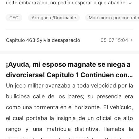
Cuentos Cortos
uelto embarazada, no podían esperar a que abandonar
a a Renee.

CEO
Arrogante/Dominante
Matrimonio por contrat
Sorprendentemente, Renee fue sincera sobre la situaci
ón: "Para ser franca, soy yo la que pide el divorcio todo
s los días. Lo deseo incluso más que cualquiera de uste
Capítulo 463 Sylvia desapareció
05-07 15:04
des".

Pero ellos ignoraron su comentario como un mísero inte
¡Ayuda, mi esposo magnate se niega a
nto de salvar las apariencias.

divorciarse! Capítulo 1 Continúen con
Hasta que William hizo una declaración: "El divorcio est
lo que estaban haciendo
Un jeep militar avanzaba a toda velocidad por la
á fuera de discusión. Cualquiera que difunda falsos rum
ores se enfrentará a consecuencias legales".

bulliciosa calle de los bares; su presencia era
como una tormenta en el horizonte. El vehículo,
Renee estaba confundida. ¿Qué planeaba hacer ahora
 este loco?
el cual portaba la insignia de un oficial de alto
rango y una matrícula distintiva, llamaba la