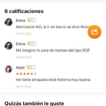
6 calificaciones
Elena
0
Aterrizaron NO, al ir en barco se dice Atracar
19/04/2025
Elena
0
Me imagino la cara de mamao del tipo 🤣🤣
08/04/2025
Alaid
0
5
me tiene atrapada está historia muy buena
06/04/2025
Quizás también le guste