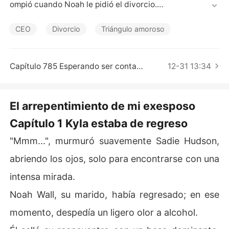
Cuentos Cortos
ompió cuando Noah le pidió el divorcio.

Durante un atentado fallido contra su vida, Sadie se en
CEO
Divorcio
Triángulo amoroso
contró tendida en un charco de sangre, llamando deses
peradamente a Noah para pedirle que la salvara a ella y 
al bebé. Pero sus llamadas quedaron sin respuesta. Des
Capítulo 785 Esperando ser contactado
12-31 13:34
trozada por su traición, abandonó el país.

Pasó el tiempo y Sadie estaba a punto de casarse por s
El arrepentimiento de mi exesposo
egunda vez. Noah apareció enloquecido y cayó de rodil
Capítulo 1 Kyla estaba de regreso
las. "¿Cómo te atreves a casarte con otro después de h
aber dado a luz a mi hijo?".
"Mmm...", murmuró suavemente Sadie Hudson,
abriendo los ojos, solo para encontrarse con una
intensa mirada.
Noah Wall, su marido, había regresado; en ese
momento, despedía un ligero olor a alcohol.