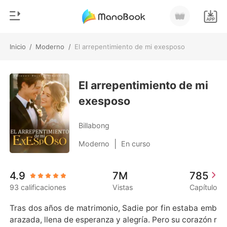
Inicio
/
Moderno
/
El arrepentimiento de mi exesposo
0
Inicio
Recargar
El arrepentimiento de mi
Género
exesposo
Moderno
Historia
Hombre Lobo
Billabong
Salir
Cuentos
|
Moderno
En curso
Romance
Instalar APP
4.9
7M
785
Urbano
93 calificaciones
Vistas
Capítulo
Ranking
Tras dos años de matrimonio, Sadie por fin estaba emb
arazada, llena de esperanza y alegría. Pero su corazón r