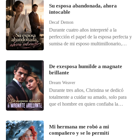
Su esposa abandonada, ahora
intocable
Decaf Demon
Durante cuatro años interpreté a la
perfección el papel de la esposa perfecta y
sumisa de mi esposo multimillonario,
Damian Nunez. Mientras sangraba por
una herida de bala que había recibido al
intentar cerrar un acuerdo de varios miles
De exesposa humilde a magnate
de millones de dólares para su empresa,
brillante
me arrastré hasta nuestro ático, dispuesto
Dream Weaver
a poner fin a toda esa farsa.
Durante tres años, Christina se dedicó
totalmente a cuidar su amado, solo para
que el hombre en quien confiaba la
desechara sin piedad. Para colmo, él trajo
a su nueva amante, convirtiéndola en el
hazmerreír de la ciudad. Liberada,
Mi hermana me robó a mi
perfeccionó sus talentos olvidados y dejó
compañero y se lo permití
a todos boquiabiertos con un éxito tras