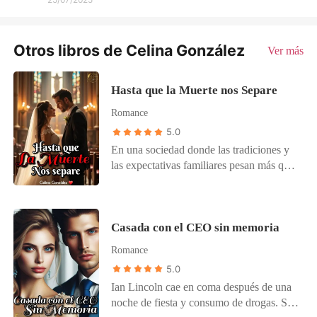
Otros libros de Celina González
Ver más
Hasta que la Muerte nos Separe
Romance
5.0
En una sociedad donde las tradiciones y
las expectativas familiares pesan más que
los deseos personales, Valeria es una
joven que se ve atrapada en un
matrimonio forzado con un hombre al que
Casada con el CEO sin memoria
no conoce: Nicolás, un joven que
proviene de una familia poderosa con la
Romance
que sus padres desean unirla por razones
5.0
políticas y económicas. A pesar de su
Ian Lincoln cae en coma después de una
resistencia inicial, Valeria se ve obligada a
noche de fiesta y consumo de drogas. Su
aceptar su destino, enfrentándose a un