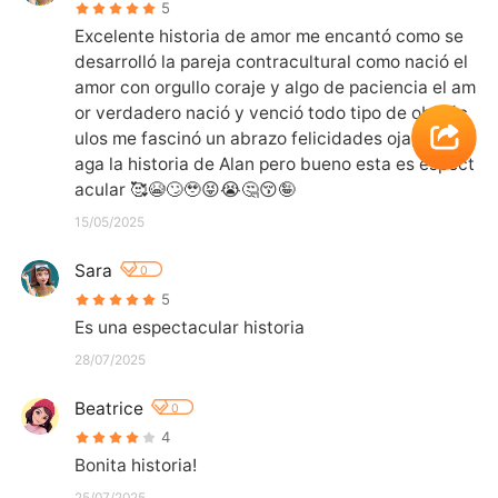
5
Excelente historia de amor me encantó como se 
desarrolló la pareja contracultural como nació el 
amor con orgullo coraje y algo de paciencia el am
or verdadero nació y venció todo tipo de obstác
ulos me fascinó un abrazo felicidades ojalá que h
aga la historia de Alan pero bueno esta es espect
acular 🥰😭🙄🥹😝😭🤔😚🤪
15/05/2025
Sara
0
5
Es una espectacular historia
28/07/2025
Beatrice
0
4
Bonita historia!
25/07/2025