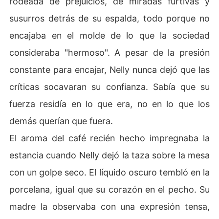
rodeada de prejuicios, de miradas furtivas y
Juntos, deberán enfrentarse a los prejuicios de la socie
susurros detrás de su espalda, todo porque no
dad, a las expectativas de sus familias y a sus propios
 miedos internos. A medida que se conocen más profun
encajaba en el molde de lo que la sociedad
damente, ambos aprenderán a amar más allá de los est
consideraba "hermoso". A pesar de la presión
ereotipos y a construir una relación basada en el respet
o, la confianza y la comprensión mutua.
constante para encajar, Nelly nunca dejó que las
críticas socavaran su confianza. Sabía que su
fuerza residía en lo que era, no en lo que los
demás querían que fuera.
El aroma del café recién hecho impregnaba la
estancia cuando Nelly dejó la taza sobre la mesa
con un golpe seco. El líquido oscuro tembló en la
porcelana, igual que su corazón en el pecho. Su
madre la observaba con una expresión tensa,