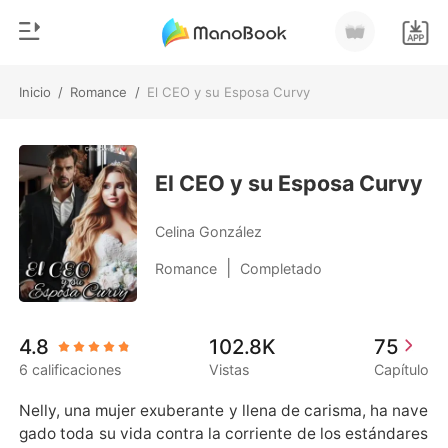
Inicio
/
Romance
/
El CEO y su Esposa Curvy
0
Inicio
Recargar
Género
El CEO y su Esposa Curvy
Moderno
Historia
Celina González
Hombre Lobo
|
Romance
Completado
Salir
Cuentos
Romance
Instalar APP
4.8
102.8K
75
Urbano
6 calificaciones
Vistas
Capítulo
Ranking
Nelly, una mujer exuberante y llena de carisma, ha nave
gado toda su vida contra la corriente de los estándares 