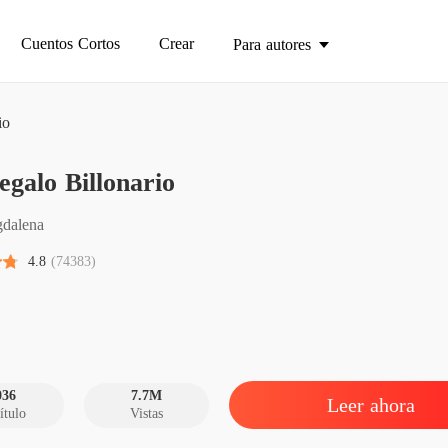
Cuentos Cortos
Crear
Para autores
io
galo Billonario
Un Rega
Capítulo
dalena
Un Rega
4.8
(74383)
Capítulo
Un Rega
Capítulo
Un Rega
Capítulo
036
7.7M
Leer ahora
ítulo
Vistas
Un Rega