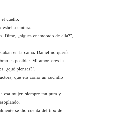
lo Billonario
 19 Una ola de hostilidad
24/01/2020
lo Billonario
el cuello.
 20 ¿Alguna vez te has desesperado
24/01/2020
 esbelta cintura.
lo Billonario
n. Dime, ¿sigues enamorado de ella?",
o 21 Lidiando con un cabrón
25/01/2020
lo Billonario
estaban en la cama. Daniel no quería
o 22 Demasiado tarde
25/01/2020
Cómo es posible? Mi amor, eres la
lo Billonario
es, ¿qué piensas?".
 23 La trampa en el bar.
26/01/2020
ductora, que era como un cuchillo
lo Billonario
o 24 Encuentro con un pícaro
26/01/2020
e esa mujer, siempre tan pura y
resoplando.
lo Billonario
 25 ¿Estás dispuesta a retribuirme
27/01/2020
lmente se dio cuenta del tipo de