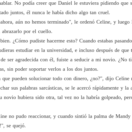
lar. No podía creer que Daniel le estuviera pidiendo que sal
Un Rega
tado juntos, él nunca le había dicho algo tan cruel.
Capítul
 ahora, aún no hemos terminado", le ordenó Celine, y luego 
Un Rega
 abrazarlo por el cuello.
Capítul
o bien. ¿Cómo pudiste hacerme esto? Cuando estabas pasando 
Un Rega
dieras estudiar en la universidad, e incluso después de que 
Capítulo
de ser agradecida con él, fuiste a seducir a mi novio. ¿No t
Un Rega
, sin poder soportar verlos a los dos juntos.
Capítul
n que pueden solucionar todo con dinero, ¿no?", dijo Celine 
Un Rega
uchar sus palabras sarcásticas, se le acercó rápidamente y la 
Capítul
u novio hubiera sido otra, tal vez no la habría golpeado, p
Un Rega
Capítul
ine no pudo reaccionar, y cuando sintió la palma de Mandy co
Un Rega
", se quejó.
Capítulo