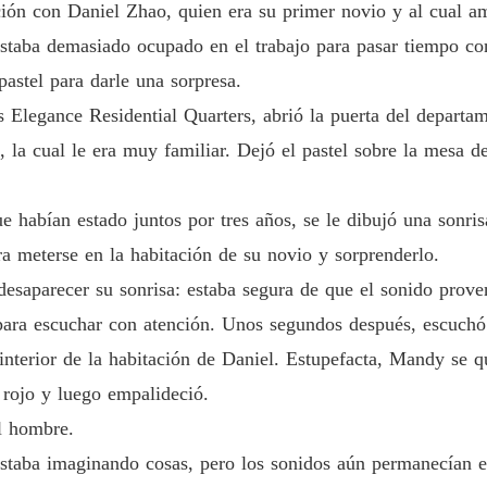
lación con Daniel Zhao, quien era su primer novio y al cual
Capítul
 estaba demasiado ocupado en el trabajo para pasar tiempo c
Un Rega
astel para darle una sorpresa.
Capítul
 Elegance Residential Quarters, abrió la puerta del departa
Un Rega
ja, la cual le era muy familiar. Dejó el pastel sobre la mesa 
Capítulo
Un Rega
abían estado juntos por tres años, se le dibujó una sonrisa 
Capítulo
ara meterse en la habitación de su novio y sorprenderlo.
Un Rega
desaparecer su sonrisa: estaba segura de que el sonido prov
Capítul
 para escuchar con atención. Unos segundos después, escuch
Un Rega
interior de la habitación de Daniel. Estupefacta, Mandy se q
Capítulo
o rojo y luego empalideció.
Un Rega
l hombre.
Capítulo
staba imaginando cosas, pero los sonidos aún permanecían en 