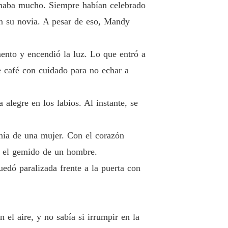
 amaba mucho. Siempre habían celebrado
o 12 Confrontación
20/01/2020
on su novia. A pesar de eso, Mandy
lo Billonario
o 13 El despiadado Nathan
21/01/2020
mento y encendió la luz. Lo que entró a
lo Billonario
de café con cuidado para no echar a
 14 Hacerle pasar un mal rato
21/01/2020
lo Billonario
alegre en los labios. Al instante, se
 15 Cuánto odio tienes
22/01/2020
lo Billonario
enía de una mujer. Con el corazón
o 16 ¿Temes que lo mate
22/01/2020
ó el gemido de un hombre.
lo Billonario
uedó paralizada frente a la puerta con
 17 Es solo el principio
23/01/2020
lo Billonario
 18 La "persona distinguida"
23/01/2020
el aire, y no sabía si irrumpir en la