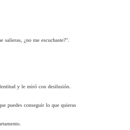
lo Billonario
 40 Reunión de familia
01/02/2020
e salieras, ¿no me escuchaste?".
.
entitud y le miró con desilusión.
ue puedes conseguir lo que quieras
artamento.