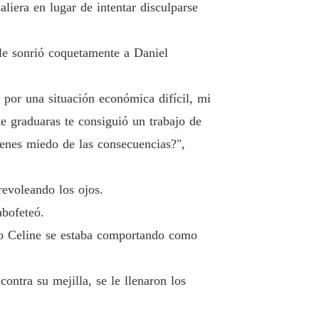
iera en lugar de intentar disculparse
lo Billonario
o 33 Un marido calzonazos
30/01/2020
le sonrió coquetamente a Daniel
lo Billonario
o 34 Te apoyaré
30/01/2020
por una situación económica difícil, mi
lo Billonario
te graduaras te consiguió un trabajo de
 35 Quiérete a ti misma
30/01/2020
ienes miedo de las consecuencias?",
lo Billonario
o 36 Solo una copa
31/01/2020
revoleando los ojos.
lo Billonario
abofeteó.
o 37 Mandy es para mí
31/01/2020
ero Celine se estaba comportando como
lo Billonario
o 38 No pasarás de mañana
31/01/2020
ntra su mejilla, se le llenaron los
lo Billonario
 39 ¿Nathan le tendió una trampa a Daniel
01/02/2020