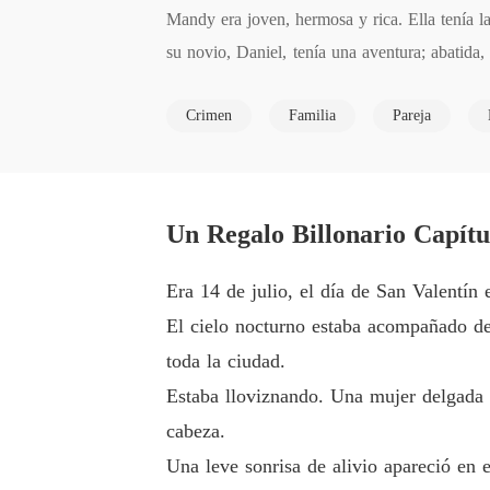
Mandy era joven, hermosa y rica. Ella tenía l
su novio, Daniel, tenía una aventura; abatida
de una noche con él; y su padre fue arrestado
Crimen
Familia
Pareja
rotejiera a ella y a su familia a cambio. Pero
Nathan estaba celosa e intentó todos los med
Un Regalo Billonario Capítu
Era 14 de julio, el día de San Valentín 
El cielo nocturno estaba acompañado de 
toda la ciudad.
Estaba lloviznando. Una mujer delgada 
cabeza.
Una leve sonrisa de alivio apareció en