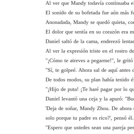
Al ver que Mandy todavía continuaba el
El sonido de su bofetada fue aún más fu
Anonadada, Mandy se quedó quieta, con 
El dolor que sentía en su corazón era má
Daniel saltó de la cama, enderezó lenta
Al ver la expresión triste en el rostro d
"¡Cómo te atreves a pegarme!", le grit
"Sí, te golpeé. Ahora sal de aquí antes 
De todos modos, su plan había tenido é
"¡Hijo de puta! ¡Te haré pagar por lo qu
Daniel levantó una ceja y la apuró: "Bu
'Deja de soñar, Mandy Zhou. De ahora e
solo porque tu padre es rico?', pensó él.
"Espero que ustedes sean una pareja per