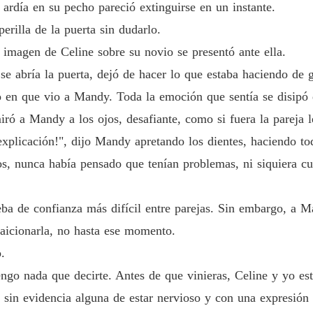
 ardía en su pecho pareció extinguirse en un instante.
Un Rega
Capítulo
erilla de la puerta sin dudarlo.
a imagen de Celine sobre su novio se presentó ante ella.
Un Rega
Capítul
e abría la puerta, dejó de hacer lo que estaba haciendo de 
 en que vio a Mandy. Toda la emoción que sentía se disipó e
Un Rega
Capítul
ró a Mandy a los ojos, desafiante, como si fuera la pareja l
plicación!", dijo Mandy apretando los dientes, haciendo tod
Un Rega
Capítulo
os, nunca había pensado que tenían problemas, ni siquiera c
Un Rega
Capítulo
ueba de confianza más difícil entre parejas. Sin embargo, a 
raicionarla, no hasta ese momento.
Un Rega
Capítul
.
ngo nada que decirte. Antes de que vinieras, Celine y yo es
Un Rega
Capítulo
a sin evidencia alguna de estar nervioso y con una expresión 