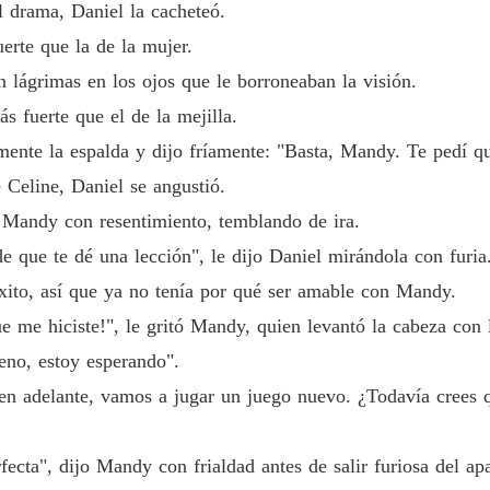
 drama, Daniel la cacheteó.
Un Rega
erte que la de la mujer.
Capítulo
lágrimas en los ojos que le borroneaban la visión.
s fuerte que el de la mejilla.
mente la espalda y dijo fríamente: "Basta, Mandy. Te pedí qu
e Celine, Daniel se angustió.
ó Mandy con resentimiento, temblando de ira.
de que te dé una lección", le dijo Daniel mirándola con furia
xito, así que ya no tenía por qué ser amable con Mandy.
e me hiciste!", le gritó Mandy, quien levantó la cabeza con l
eno, estoy esperando".
n adelante, vamos a jugar un juego nuevo. ¿Todavía crees q
fecta", dijo Mandy con frialdad antes de salir furiosa del ap