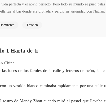
Capítulo
a vida perfecta y el novio perfecto. Pero todo su mundo se puso patas 
, ella fue al bar donde era drogada y perdió su virginidad con Nathan,
Un Rega
 por la policía. Entonces, no tenía más remedio que aceptar ser la am
Capítulo
Dominante
Traición
 inesperadamente, Mandy se enamoró de él e incluso aceptó ser su novi
Un Rega
ios para separarlos. ¿Pueden Nathan y Mandy superar esto?
Capítul
Un Rega
Capítulo
lo 1 Harta de ti
Un Rega
en China.
Capítul
las luces de los faroles de la calle y letreros de neón, las 
Un Rega
Capítul
con un vestido blanco caminaba rápidamente por una calle t
Un Rega
Capítul
 el rostro de Mandy Zhou cuando miró el pastel que llevaba 
Un Rega