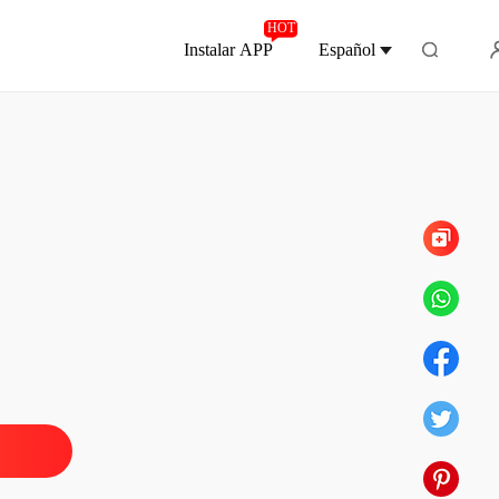
HOT
Instalar APP
Español
Capítulo 1036 Nota de agradecimiento
lo Billonario
 1 Harta de ti
15/01/2020
lo Billonario
 2 El hombre del antifaz
15/01/2020
lo Billonario
 3 Quinientos dólares
16/01/2020
lo Billonario
 4 La crisis de la familia Zhou
16/01/2020
lo Billonario