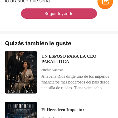
lo drástico que sería.
Seguir leyendo
Quizás también le guste
UN ESPOSO PARA LA CEO
PARALITICA
cinthia vanessa
Anabella Ríos dirige uno de los imperios
financieros más poderosos del país desde
una silla de ruedas. Tiene veintiocho
años, mandíbula de hierro, un consejo de
administración a sus pies y un único
recuerdo que no perdona: la noche de
El Heredero Impostor
lluvia, hace cinco años, en la que cruzó
una calle sin mirar y se quedó sin piernas