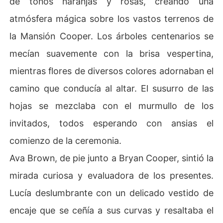
de tonos naranjas y rosas, creando una
 juego donde las reputaciones y las lealtades están en r
atmósfera mágica sobre los vastos terrenos de
iesgo, el precio del amor puede ser demasiado alto.
la Mansión Cooper. Los árboles centenarios se
mecían suavemente con la brisa vespertina,
mientras flores de diversos colores adornaban el
camino que conducía al altar. El susurro de las
hojas se mezclaba con el murmullo de los
invitados, todos esperando con ansias el
comienzo de la ceremonia.
Ava Brown, de pie junto a Bryan Cooper, sintió la
mirada curiosa y evaluadora de los presentes.
Lucía deslumbrante con un delicado vestido de
encaje que se ceñía a sus curvas y resaltaba el