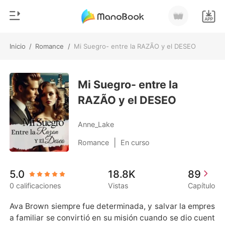
Inicio
/
Romance
/
Mi Suegro- entre la RAZÃO y el DESEO
0
Inicio
Recargar
Mi Suegro- entre la
Género
RAZÃO y el DESEO
Moderno
Historia
Hombre Lobo
Anne_Lake
Salir
Cuentos
|
Romance
En curso
Romance
Instalar APP
5.0
18.8K
89
Urbano
0 calificaciones
Vistas
Capítulo
Ranking
Ava Brown siempre fue determinada, y salvar la empres
a familiar se convirtió en su misión cuando se dio cuent