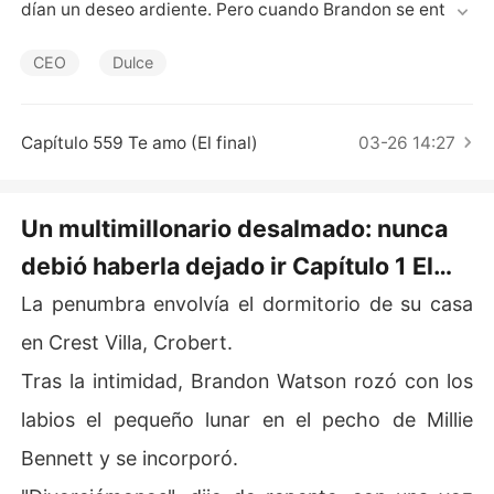
Cuentos Cortos
dían un deseo ardiente. Pero cuando Brandon se enteró 
de que su amada solo viviría medio año, le entregó a Mil
lie los papeles del divorcio y le dijo con frialdad: "Esto e
CEO
Dulce
s solo para guardar las apariencias. Nos casaremos de
 nuevo una vez que ella se calme". Millie, con la espalda 
recta y las mejillas secas, sintió que su pulso se desvan
Capítulo 559 Te amo (El final)
03-26 14:27
ecía. La separación fingida se volvió permanente; silenc
iosamente terminó con su hijo no nacido y dio paso a un 
nuevo comienzo. Brandon se derrumbó, y condujo a má
Un multimillonario desalmado: nunca
xima velocidad, incapaz de dejar ir a la mujer que había 
debió haberla dejado ir Capítulo 1 El
descartado, suplicando que ella lo volviera a mirar una
 vez más.
último favor
La penumbra envolvía el dormitorio de su casa
en Crest Villa, Crobert.
Tras la intimidad, Brandon Watson rozó con los
labios el pequeño lunar en el pecho de Millie
Bennett y se incorporó.