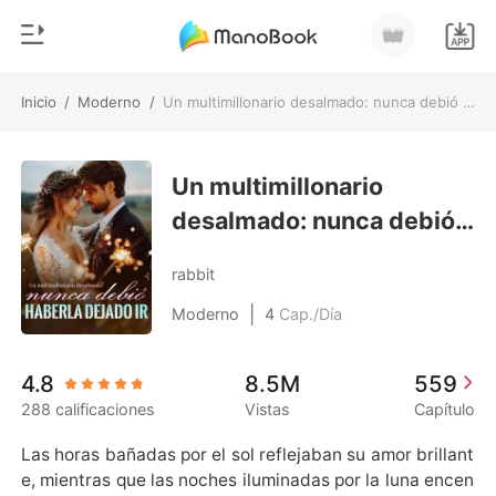
Inicio
/
Moderno
/
Un multimillonario desalmado: nunca debió haberla dejado ir
0
Inicio
Recargar
Un multimillonario
Género
desalmado: nunca debió
Moderno
Historia
haberla dejado ir
Hombre Lobo
rabbit
Salir
Cuentos
|
Moderno
4
Cap./Día
Romance
Instalar APP
4.8
8.5M
559
Urbano
288 calificaciones
Vistas
Capítulo
Ranking
Las horas bañadas por el sol reflejaban su amor brillant
e, mientras que las noches iluminadas por la luna encen