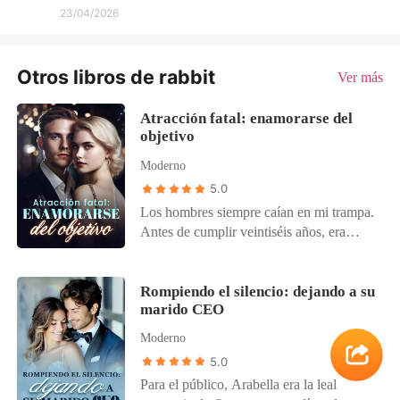
23/04/2026
Otros libros de rabbit
Ver más
Atracción fatal: enamorarse del
objetivo
Moderno
5.0
Los hombres siempre caían en mi trampa.
Antes de cumplir veintiséis años, era
conocida como la mejor estafadora del
mundo. No tenía corazón. Cada vez que
terminaba con un hombre, me alejaba sin
Rompiendo el silencio: dejando a su
marido CEO
ningún remordimiento. Mis ojos siempre
estaban puestos en el objetivo: obtener la
Moderno
mayor cantidad de dinero de esos idiotas.
5.0
Era una cazadora implacable que no tenía
Para el público, Arabella era la leal
piedad por mi presa. Todo iba bien hasta