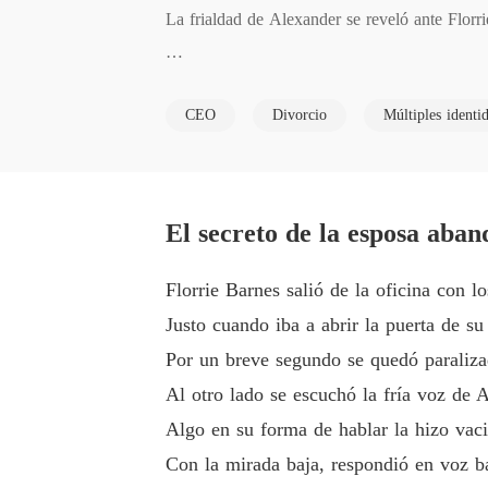
La frialdad de Alexander se reveló ante Florri
Soportar el dolor se convirtió en su rutina, 
CEO
Divorcio
Múltiples identi
Pero un día lo engañó para que firmara los pap
La devastación se aferró a él y su mirada se n
El secreto de la esposa aba
Entonces Alec regresó como heredero de un co
Florrie Barnes salió de la oficina con 
Justo cuando iba a abrir la puerta de s
Él se derrumbó, y con lágrimas recorriendo p
Por un breve segundo se quedó paralizada
Al otro lado se escuchó la fría voz de 
Algo en su forma de hablar la hizo vaci
Con la mirada baja, respondió en voz baj