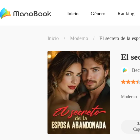
Inicio
Género
Ranking
Inicio
/
Moderno
/
El secreto de la es
El se
Bec
Moderno
3
Cap