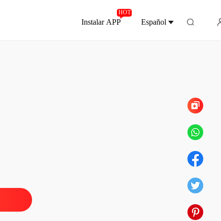
HOT
Instalar APP
Español
Capítulo 356 Florrie es afortunada de casarte
eto de la esposa abandonada
 1 Ella no lo ama en absoluto
22/09/2025
eto de la esposa abandonada
 2 Necesito que firmes esto
22/09/2025
eto de la esposa abandonada
 3 Solo si me prometes una cosa
22/09/2025
eto de la esposa abandonada
 4 La promesa rota
22/09/2025
eto de la esposa abandonada