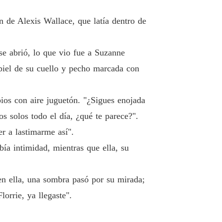
eto de la esposa abandonada
 19 Un invitado inesperado
22/09/2025
 de Alexis Wallace, que latía dentro de
eto de la esposa abandonada
Capítulo 20 Mi presencia aquí no tiene nada que ver contigo
22/09/2025
se abrió, lo que vio fue a Suzanne
eto de la esposa abandonada
piel de su cuello y pecho marcada con
 21 ¿No has causado ya suficientes problemas
22/09/2025
eto de la esposa abandonada
abios con aire juguetón. "¿Sigues enojada
 22 ¿Y si el destino permitiera un milagro
22/09/2025
 solos todo el día, ¿qué te parece?".
eto de la esposa abandonada
r a lastimarme así".
 23 ¿Podría ser él en realidad su Alexis
22/09/2025
ía intimidad, mientras que ella, su
eto de la esposa abandonada
o 24 Estamos divorciados
22/09/2025
en ella, una sombra pasó por su mirada;
lorrie, ya llegaste".
eto de la esposa abandonada
Capítulo 25 Otro típico melodrama provocado por los celos
22/09/2025
.