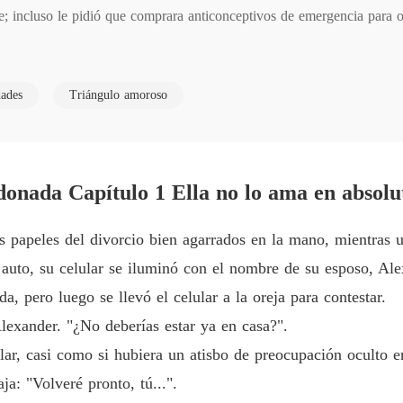
Capítulo
e; incluso le pidió que comprara anticonceptivos de emergencia para ot
El secr
todo porque Alexander era un reemplazo de Alec, su amor perdido. 

Capítulo
dades
Triángulo amoroso
El secr
eles del divorcio y le dijo: "Nunca te amé". 

Capítulo
El secr
ubló por la preocupación. "No puedes irte. No firmaré". 

Capítulo
ndonada Capítulo 1 Ella no lo ama en absolu
El secr
nglomerado. Ella buscó amor en su rostro y no encontró nada, hasta qu
los papeles del divorcio bien agarrados en la mano, mientras 
Capítulo
u auto, su celular se iluminó con el nombre de su esposo, Al
El secr
or sus ojos, murmuró: "Lo siento. Te amo".
, pero luego se llevó el celular a la oreja para contestar.
Capítul
Alexander. "¿No deberías estar ya en casa?".
El secr
lar, casi como si hubiera un atisbo de preocupación oculto e
Capítulo
a: "Volveré pronto, tú...".
El secr