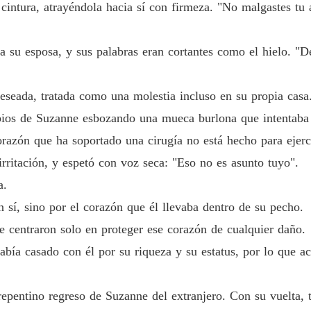
cintura, atrayéndola hacia sí con firmeza. "No malgastes tu a
El secr
Capítulo
 a su esposa, y sus palabras eran cortantes como el hielo. "D
El secr
Capítul
deseada, tratada como una molestia incluso en su propia casa
El secr
Capítulo
 labios de Suzanne esbozando una mueca burlona que intentaba
razón que ha soportado una cirugía no está hecho para ejerc
El secr
Capítulo
irritación, y espetó con voz seca: "Eso no es asunto tuyo".
a.
El secr
Capítulo
sí, sino por el corazón que él llevaba dentro de su pecho.
se centraron solo en proteger ese corazón de cualquier daño.
El secr
bía casado con él por su riqueza y su estatus, por lo que a
El secr
Capítulo
repentino regreso de Suzanne del extranjero. Con su vuelta,