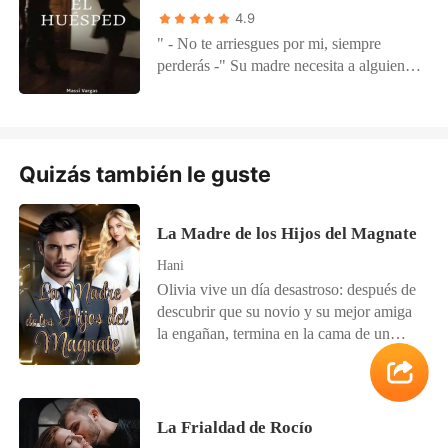
4.9
" - No te arriesgues por mi, siempre
perderás -" Su madre necesita a alguien
con quien compartir el enorme gasto de
una renta, así que consigue un huésped
perfecto y a la vez odioso para Allison, ya
que curiosamente ya se había cruzado con
Quizás también le guste
el momento atrás. Pareciera como si
siempre terminan en el mismo lugar
juntos. No hay nada que los detenga,
La Madre de los Hijos del Magnate
excepto, ellos mismos.
Hani
Olivia vive un día desastroso: después de
descubrir que su novio y su mejor amiga
la engañan, termina en la cama de un
desconocido. Dos meses después,
descubre que está embarazada, pero no
quiere al bebé. Justo cuando está a punto
de interrumpir el embarazo, el hombre
La Frialdad de Rocío
con quien pasó aquella noche reaparece y