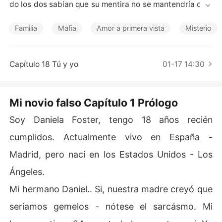
Cuentos Cortos
do los dos sabían que su mentira no se mantendría com
o una apuesta por mucho tiempo. 

Familia
Mafia
Amor a primera vista
Misterio
•••••

- Porque yo te amo, te amo y te fuiste como si no import
Capítulo 18 Tú y yo
01-17 14:30
ara nada. - esto no debió ser así, no era lo que quería.
Mi novio falso Capítulo 1 Prólogo
Soy Daniela Foster, tengo 18 años recién
cumplidos. Actualmente vivo en España -
Madrid, pero nací en los Estados Unidos - Los
Ángeles.
Mi hermano Daniel.. Si, nuestra madre creyó que
seríamos gemelos - nótese el sarcásmo. Mi