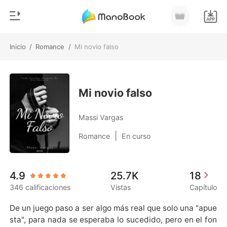
Inicio
/
Romance
/
Mi novio falso
0
Inicio
Recargar
Género
Mi novio falso
Moderno
Historia
Massi Vargas
Hombre Lobo
|
Romance
En curso
Salir
Cuentos
Romance
Instalar APP
4.9
25.7K
18
Urbano
346 calificaciones
Vistas
Capítulo
Ranking
De un juego paso a ser algo más real que solo una "apue
sta", para nada se esperaba lo sucedido, pero en el fon