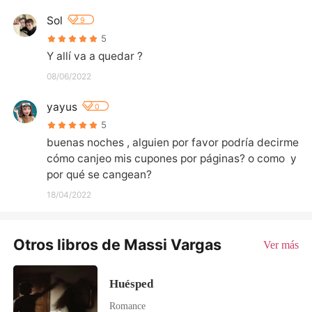
Sol
9
5
Y allí va a quedar ?
08/06/2022
yayus
0
5
buenas noches , alguien por favor podría decirme 
cómo canjeo mis cupones por páginas? o como  y 
por qué se cangean?
18/04/2022
Otros libros de Massi Vargas
Ver más
Huésped
Romance