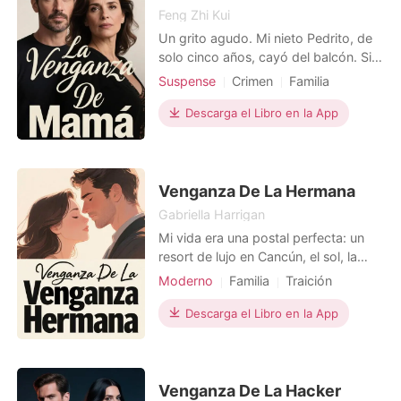
Feng Zhi Kui
Un grito agudo. Mi nieto Pedrito, de
solo cinco años, cayó del balcón. Sin
pensarlo, me abalancé para atraparlo,
Suspense
Crimen
Familia
protegiéndolo con mi cuerpo. El
Traición
Venganza
dolor fue cegador: brazo roto,
Descarga el Libro en la App
Protagonista Poderosa
costillas fracturadas. Pero mi hija
Lucía solo corrió hacia él,
gritándome: "¡Casi matas a mi hijo!
¡Eres una inútil!"
Venganza De La Hermana
Gabriella Harrigan
Mi vida era una postal perfecta: un
resort de lujo en Cancún, el sol, la
música de mariachi, mi pequeña Sofía
Moderno
Familia
Traición
Jr. riendo en la piscina y mi esposo,
Venganza
Carlos, con esa sonrisa que me hizo
Descarga el Libro en la App
creer en los cuentos de hadas. Todo
parecía felicidad. Pero esa perfección
se hizo añicos cuando Carlos subió al
es
Venganza De La Hacker