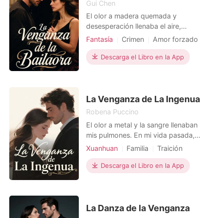
Gui Chen
El olor a madera quemada y
desesperación llenaba el aire,
pegándose a mi piel como miedo. Mi
Fantasía
Crimen
Amor forzado
prima Yolanda gritaba desde el
Venganza
tablao en llamas, y Máximo Castillo, el
Descarga el Libro en la App
Protagonista Poderosa
torero que me despreciaba, intentaba
liberarse de mi agarre. En otra vida, lo
retuve, mi muñeca se rompió, mi
carrera de castañuelas t
La Venganza de La Ingenua
Robena Puccino
El olor a metal y la sangre llenaban
mis pulmones. En mi vida pasada,
morí sola en la carretera, abandonada
Xuanhuan
Familia
Traición
por mi hermano Mateo y nuestra
Venganza
prima Isabella, quienes se negaron a
Descarga el Libro en la App
Protagonista Poderosa
llevarme al hospital. Dijeron que
exageraba un dolor de estómago
para arruinar la fiesta de cumpleaños
de Isabella. Era ap
La Danza de la Venganza