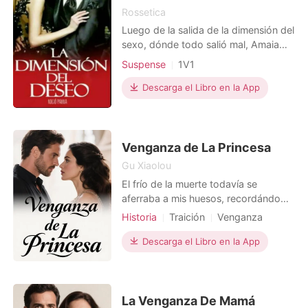
Rossetica
Luego de la salida de la dimensión del
sexo, dónde todo salió mal, Amaia
tiene que volver a su familia, a su vida
Suspense
1V1
y a Aidan. ¿Sabrá gestionar tanto?
¿Cómo la recibirá su familia y su gran
Descarga el Libro en la App
amor?
Venganza de La Princesa
Gu Xiaolou
El frío de la muerte todavía se
aferraba a mis huesos, recordándome
la sangre que se escapaba,
Historia
Traición
Venganza
llevándose la vida de mi hijo nonato.
Realeza
Protagonista Poderosa
El dolor fantasma en mi vientre vacío
Descarga el Libro en la App
se mezclaba con la traición de mi
hermana Valentina y la indiferencia de
mi esposo, el Príncipe Alejandro.
Todo se me derrumbó:
La Venganza De Mamá