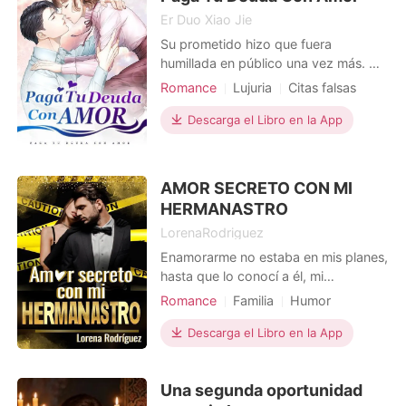
atrás, mucho antes de que siqu
Er Duo Xiao Jie
Su prometido hizo que fuera
humillada en público una vez más. No
podía tolerar más lo que la estaban
Romance
Lujuria
Citas falsas
haciendo. Con una sonrisa, caminó
Trampa
Encantadora
Hermoso
hacia el hombre bajo la atenta mirada
Descarga el Libro en la App
de todos. Sin preámbulos, él tomó su
mano y la salvó de la boca de los
demás. Finalmente, soltando un
AMOR SECRETO CON MI
suspiro de alivio, ella
HERMANASTRO
LorenaRodriguez
Enamorarme no estaba en mis planes,
hasta que lo conocí a él, mi
hermanastro. Nos casamos a
Romance
Familia
Humor
escondidas de todos y éramos felices
Relación secreta
a nuestra manera. Hasta que un día,
Descarga el Libro en la App
Amor a primera vista
CEO
nuestros padres, que no aprobaban
Doctor
Arrogante/Dominante
nuestra relación, se encargaron de
Una segunda oportunidad
separarnos y se adueñaron del bebé