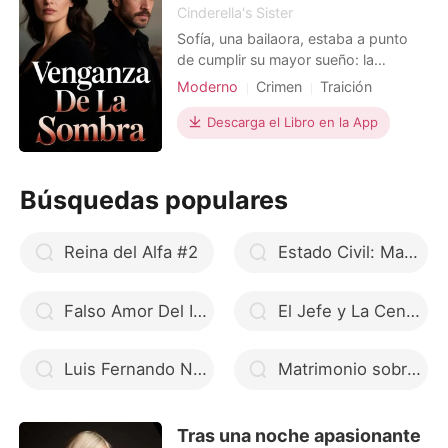
Cinderella's Sister
Sofía, una bailaora, estaba a punto
de cumplir su mayor sueño: la
audición para el Ballet Nacional de
Moderno
Crimen
Traición
España. Su prometido, Mateo, un
Venganza
famoso matador, la apoyaba
Descarga el Libro en la App
Protagonista Poderosa
incondicionalmente. Pero una
repentina llamada de Isabella, el amor
de la infancia de Mateo, lo cambió
Búsquedas populares
todo. Él me abandonó sin dudar en p
Reina del Alfa #2
Estado Civil: Madre Soltera
Falso Amor Del Italiano
El Jefe y La Cenicienta
Luis Fernando Narvaez Cazares
Matrimonio sobre papel
Tras una noche apasionante