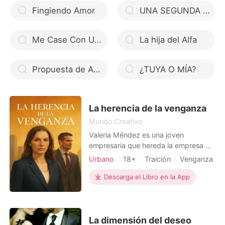
Fingiendo Amor
UNA SEGUNDA OPORTUNIDAD PARA AMAR
Me Case Con Un Naga Regine
La hija del Alfa
Propuesta de Amor
¿TUYA O MÍA?
La herencia de la venganza
Mundo Creativo
Valeria Méndez es una joven
empresaria que hereda la empresa de
su padre tras su muerte misteriosa,
Urbano
18+
Traición
Venganza
pero pronto descubre que su padre
CEO
Lujuria/Erótica
fue traicionado y despojado de su
Descarga el Libro en la App
Protagonista Poderosa
legado por su socio, Ricardo Varela,
un astuto CEO que controla la mayor
parte del mercado. Valeria, decidida a
recuperar lo que es
La dimensión del deseo