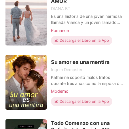
que no podía satisface
AMOR
DIANA BT
Es una historia de una joven hermosa
llamada Vianca y un joven llamado
Ariel el cual se enamoran en un
Romance
hermoso jardín en el que Vianca
pasaba ratos de su vida esperando
Descarga el Libro en la App
un encuentro con ella misma. Ya que
vivia en un encierro por sus padres el
cual no querían que conociera el
Su amor es una mentira
mundo exterior.
Ingrim Dempster
Katherine soportó malos tratos
durante tres años como la esposa de
Julián, entregándolo todo por amor.
Moderno
Pero cuando la hermana de él la
Boda tras un corto noviazgo
drogó y la envió a la cama de un
Descarga el Libro en la App
Encantador
cliente, Katherine finalmente se
Matrimonio por contrato
quebró. Dejó los papeles del divorcio,
alejándose de ese matrimonio tóxico.
Todo Comenzo con una
Años después,