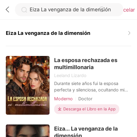
Cancelar
Eiza La venganza de la dimensión
0
La esposa rechazada es
Recargar
multimillonaria
Leeland Lizardo
Historia
Durante siete años fui la esposa
perfecta y silenciosa, ocultando mi
verdadera identidad mientras
Salir
Moderno
Doctor
trabajaba como enfermera de
urgencias. Hasta que mi
Descarga el Libro en la App
multimillonario esposo irrumpió en mi
Instalar APP
sala con una mujer cubierta de sangre
Eiza... La venganza de la
en sus brazos. Era Allena, la
prometida de su primo. Me empujó
dimensión