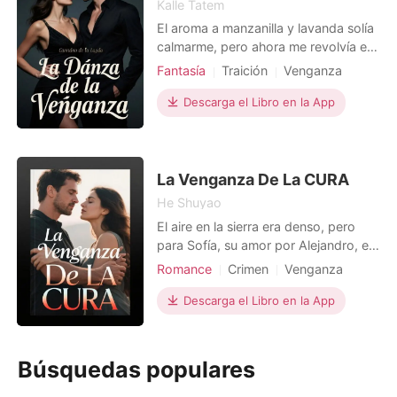
Kalle Tatem
El aroma a manzanilla y lavanda solía
calmarme, pero ahora me revolvía el
estómago. Mi madrina, Doña Chayo,
Fantasía
Traición
Venganza
me ofrecía la taza, su sonrisa una
Intercambio de almas
máscara, un preludio a la traición.
Descarga el Libro en la App
Protagonista Poderosa
Mañana era el examen de danza, el
momento clave de mi vida. Pero yo
ya había vivido este día. Había
confiado en ella,
La Venganza De La CURA
He Shuyao
El aire en la sierra era denso, pero
para Sofía, su amor por Alejandro, el
líder del cartel, era aún más pesado.
Romance
Crimen
Venganza
Ella lo amó en silencio desde la
Maldición
infancia, rechazando a otros por la
Descarga el Libro en la App
Protagonista Poderosa
remota esperanza de su amor. Un
día, Alejandro es maldecido con un
"hechizo de amor forzado": necesita
Búsquedas populares
intimar con u