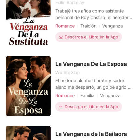
Edlin Barzelay
Trabajé tres años como asistente
personal de Roy Castillo, el heredero
del imperio tequilero. Me enamoré
Romance
Traición
Venganza
perdidamente de él, aunque yo solo
Trama llena de altibajos
era un consuelo, un cuerpo cálido
Descarga el Libro en la App
Protagonista Poderosa
mientras esperaba a su verdadera
obsesión, Scarlett Salazar. Cuando
Scarlett regresó, fui desechada como
si nunca hubiera ex
La Venganza De La Esposa
Wu Shi Xian
El hedor a alcohol barato y sudor
ajeno me despertó, un golpe agrio a
mis sentidos que conocía demasiado
Romance
Familia
Venganza
bien. Los gemidos rítmicos de la sala
Embarazo
confirmaron mi pesadilla: mi esposo,
Descarga el Libro en la App
Protagonista Poderosa
Ricardo, un mariachi carismático, con
otra mujer al lado, mientras mi
cuerpo, recién recuperado del parto
de mi hija Lu
La Venganza de la Bailaora