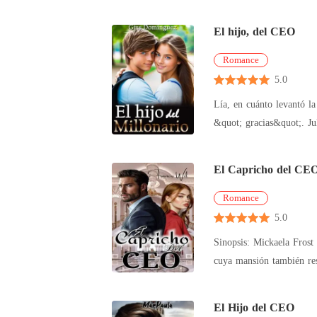
El hijo, del CEO
Romance
5.0
Lía, en cuánto levantó la
&quot; gracias&quot;. Jul
El Capricho del CE
Romance
5.0
Sinopsis: Mickaela Frost nunca imaginó que su vida tomaría un giro tan inesperado al mudarse con su madre, empleada de una adinerada familia en
cuya mansión también resi
intrin
El Hijo del CEO