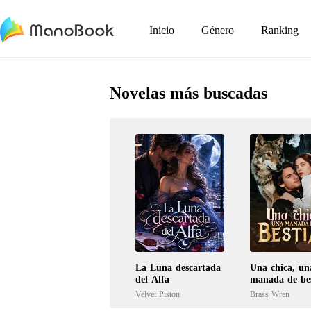
Inicio
Género
Ranking
Novelas más buscadas
La Luna descartada
Una chica, un
del Alfa
manada de bes
Velvet Piston
Brass Wren