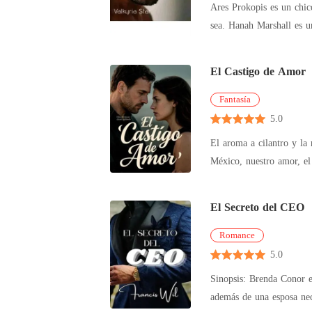
Ares Prokopis es un chico guapo, orgulloso y sexy, hijo único de la familia más rica y poderosa del pueblo. Acostumbrado a tenerlo todo al precio que
cuarto compañero fue un h
sea. Hanah Marshall e
que era de la realeza. Y,
El Castigo de Amor
Fantasía
5.0
El aroma a cilantro y la risa de Jav
México, nuestro amor, el ingrediente secreto. Pero una noche, una llamada helada lo
s
El Secreto del CEO
Romance
5.0
Sinopsis: Brenda Conor es
además de una esposa nec