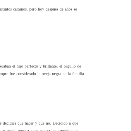
istintos caminos, pero hoy después de años se
aban el hijo perfecto y brillante, el orgullo de
empre fue considerado la oveja negra de la familia
s decidirá qué hacer y qué no. Decidido a que
 se rebela poco a poco contra los caprichos de su