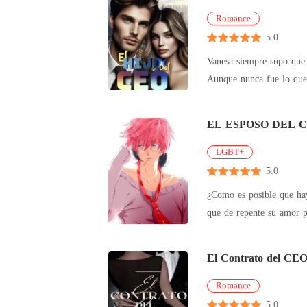
Romance
5.0
Vanesa siempre supo que 
Aunque nunca fue lo que e
matrim
EL ESPOSO DEL 
LGBT+
5.0
¿Como es posible que haya transmigrado al cuerpo del esposo de un Ceo? El cual ni siqui
El Contrato del CE
Romance
5.0