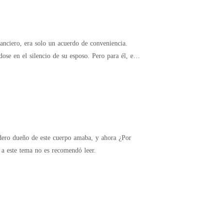
nciero, era solo un acuerdo de conveniencia.
se en el silencio de su esposo. Pero para él, el
a ⛔️ El contenido de esta historia es LGBT, si eres sensible a este tema no es recomendó leer.