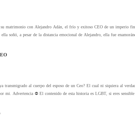
su matrimonio con Alejandro Adán, el frío y exitoso CEO de un imperio fina
lla soñó, a pesar de la distancia emocional de Alejandro, ella fue enamorándo
CEO
era al verdadero dueño de este cuerpo amaba, y ahora ¿Por
que de repente su amor por mi. Advertenci
O