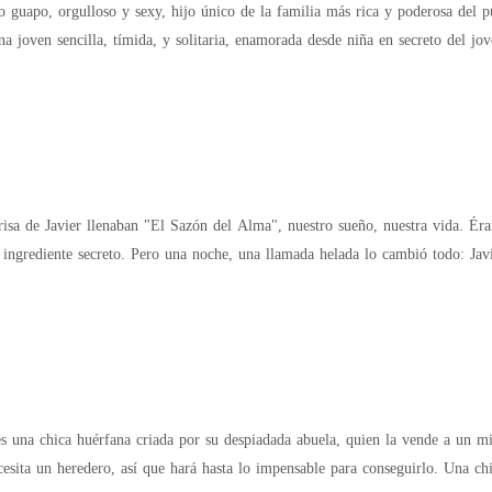
ombre lobo al que Lillian había rescatado de una pelea clandestina. Ella pens
s una joven sencilla, tímida, y solitaria, enamorada desde niña en secreto del 
 por supuesto, quería deshacer su vínculo con ella para aumentar su poder.
ier llenaban "El Sazón del Alma", nuestro sueño, nuestra vida. Éramos los chefs del momento en la Ciudad de
 cambió todo: Javier, accidente grave, Hospital Central. Corrí, cada
 una chica huérfana criada por su despiadada abuela, quien la vende a un mill
esita un heredero, así que hará hasta lo impensable para conseguirlo. Una chi