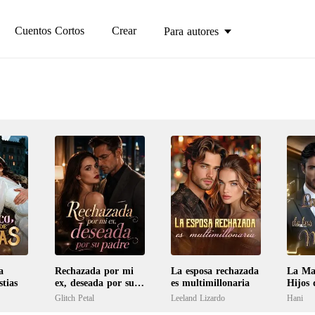
Cuentos Cortos
Crear
Para autores
a
Rechazada por mi
La esposa rechazada
La Ma
tias
ex, deseada por su
es multimillonaria
Hijos 
padre
Glitch Petal
Leeland Lizardo
Hani