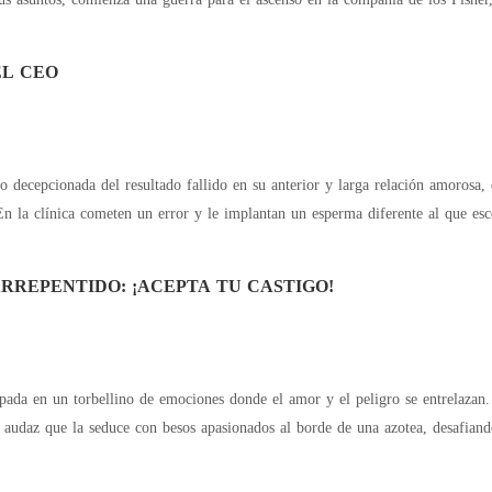
EL CEO
o decepcionada del resultado fallido en su anterior y larga relación amorosa
nica cometen un error y le implantan un esperma diferente al que escogió. El dueño del esperma que utilizaro
ARREPENTIDO: ¡ACEPTA TU CASTIGO!
rapada en un torbellino de emociones donde el amor y el peligro se entrelaza
y audaz que la seduce con besos apasionados al borde de una azotea, desafiand