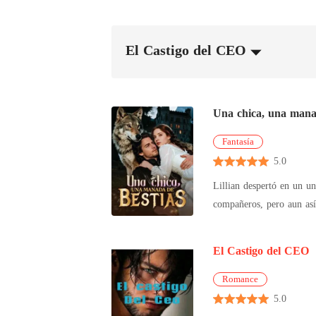
El Castigo del CEO
Una chica, una mana
Fantasía
5.0
Lillian despertó en un universo de licántropos 
compañeros, pero aun así
compañero y los siguientes cuatro la rechazaron sin piedad
advirtió a Lillian que solo
El Castigo del CEO
compañero fue un tritón.
terminara su vínculo por sí misma. El tercer compañero fue el Creador de los vampiros, con más de mil
Romance
hermana y dejó claro que no tenía interés 
5.0
Pero mientras ascendía ca