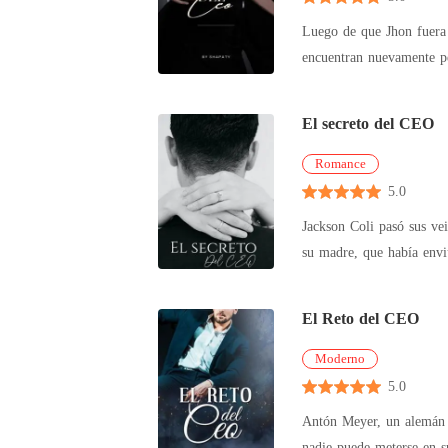
Luego de que Jhon fuera 
encuentran nuevamente pe
El secreto del CEO
Romance
5.0
Jackson Coli pasó sus ve
su madre, que había enviu
El Reto del CEO
Moderno
5.0
Antón Meyer, un alemán q
nadie puede meterse en s