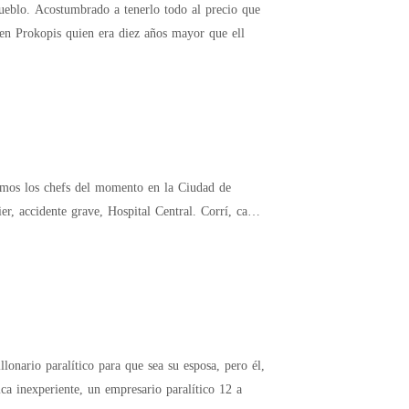
ó que tal vez él sí se quedaría, hasta que reveló
joven Prokopis quien era diez años mayor que ell
onario paralítico para que sea su esposa, pero él,
ca inexperiente, un empresario paralítico 12 a