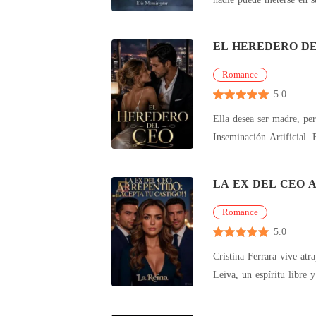
abuel
EL HEREDERO D
Romance
5.0
Ella desea ser madre, per
Inseminación Artificial. En la clí
podero
LA EX DEL CEO 
Romance
5.0
Cristina Ferrara vive at
Leiva, un espíritu libre 