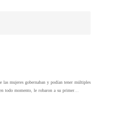
 en todo momento, le robaron a su primer
 haber nada entre ellos. El segundo
anzándole un poco de dinero con desdén para que
cándole que les diera otra oportunidad. El