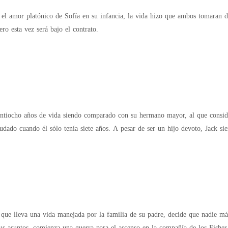
el amor platónico de Sofía en su infancia, la vida hizo que ambos tomaran d
ro esta vez será bajo el contrato.
intiocho años de vida siendo comparado con su hermano mayor, al que consider
dado cuando él sólo tenía siete años. A pesar de ser un hijo devoto, Jack si
ue lleva una vida manejada por la familia de su padre, decide que nadie má
us asuntos, comienza una guerra para el ascenso en la compañía de los Fisher,