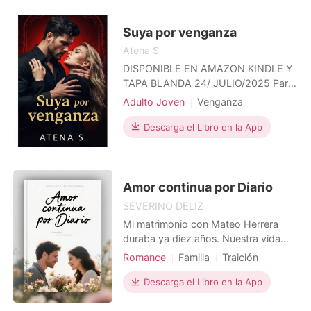
un padre y con una madre que oculta
secretos. Trabaja duro para
sobrevivir, su única rebeldía es un
Suya por venganza
Atena S
DISPONIBLE EN AMAZON KINDLE Y
TAPA BLANDA 24/ JULIO/2025 Parte
1 Leah Bennet es una joven tímida,
Adulto Joven
Venganza
guapa, estudiante de élite y
Amor a primera vista
Policía
protegida hija de un temido policía de
Descarga el Libro en la App
Mafia
Encantadora
Manhattan. Vive una vida ordenada,
Arrogante/Dominante
inocente, y su única amiga es Erika,
con quien comparte todo... o casi
todo. Una noche, Seth
Amor continua por Diario
SEVERINO DELIZ
Mi matrimonio con Mateo Herrera
duraba ya diez años. Nuestra vida
transcurría, aparentemente, en una
Romance
Familia
Traición
rutina normal. Pero hoy la verdad
Venganza
Viaje en el tiempo
explotó. Descubrí que me engañaba
Descarga el Libro en la App
Dramático
con Camila, mi prima. Él, con una