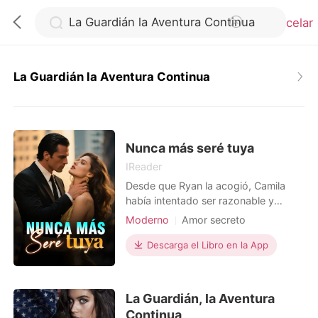
Cancelar
La Guardián la Aventura Continua
0
Recargar
Nunca más seré tuya
IReader
Desde que Ryan la acogió, Camila
Historia
había intentado ser razonable y
agradable, adaptándose a sus
Moderno
Amor secreto
Salir
cambios de humor. Él la había criado,
Indiferente
Brecha de edad
pero ella nunca lo vio como pariente;
Descarga el Libro en la App
estaba segura de que terminarían
Instalar APP
juntos. El día que cumplió veinte
años, lista para confesar sus
La Guardián, la Aventura
sentimientos de nuevo, la mujer que
Continua