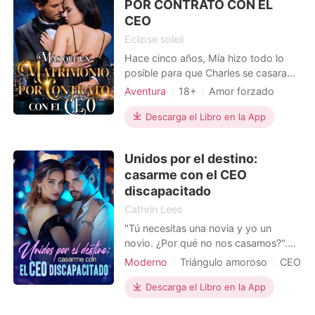
POR CONTRATO CON EL
desapareció de mi vida. Poco despué
CEO
Eclipse soleil
Hace cinco años, Mía hizo todo lo
posible para que Charles se casara
con ella. Debido al poder de su
Aventura
18+
Amor forzado
familia, se casó con éxito con el único
CEO
hombre que amó. Mia luchó durante
Descarga el Libro en la App
Amor después del matrimonio
años para ganarse el corazón de su
Arrogante/Dominante
esposo Charles, a pesar de su trato
Unidos por el destino:
frío y distante. Después de soportar
casarme con el CEO
el rechazo de su
discapacitado
Cathrin Lees
"Tú necesitas una novia y yo un
novio. ¿Por qué no nos casamos?".
Abandonados ambos en el altar,
Moderno
Triángulo amoroso
CEO
Elyse decidió casarse con el
Múltiples identidades
desconocido discapacitado del local
Descarga el Libro en la App
Matrimonio por contrato
Dulce
de al lado. Compadecida de su