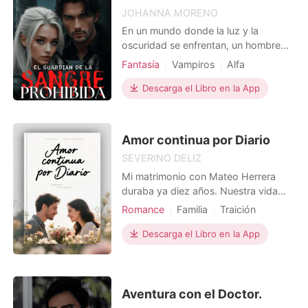
JOHANNA MORENO
En un mundo donde la luz y la
oscuridad se enfrentan, un hombre
lobo descubre que la sangre de su
Fantasía
Vampiros
Alfa
compañera, su otra mitad, tiene el
poder de destruir a los seres
Descarga el Libro en la App
cambiantes, incluidos hombres lobo y
hombres tigre. Sin embargo, para los
vampiros, esta sangre representa un
Amor continua por Diario
arma de poder absoluto, cap
SEVERINO DELIZ
Mi matrimonio con Mateo Herrera
duraba ya diez años. Nuestra vida
transcurría, aparentemente, en una
Romance
Familia
Traición
rutina normal. Pero hoy la verdad
Venganza
Viaje en el tiempo
explotó. Descubrí que me engañaba
Descarga el Libro en la App
Dramático
con Camila, mi prima. Él, con una
frialdad espeluznante, no solo se
negó al divorcio, sino que me culpó a
mí por su infidelidad
Aventura con el Doctor.