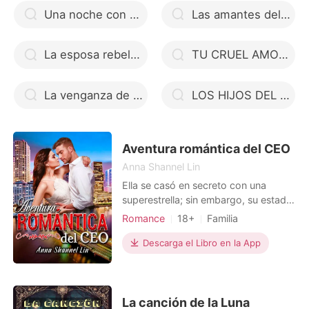
Una noche con el millonario
Las amantes del Señor Garret
La esposa rebelde del Árabe
TU CRUEL AMOR (UNIVERSO FERRARI)
La venganza de una madre soltera
LOS HIJOS DEL CEO
Aventura romántica del CEO
Anna Shannel Lin
Ella se casó en secreto con una
superestrella; sin embargo, su estado
civil se mantuvo en conocimiento
Romance
18+
Familia
público. Ella lo amaba como a un
Venganza
Divorcio
CEO
perro, tan leal, tan sin vergüenza,
Descarga el Libro en la App
Hermoso
pero él la alejaba constantemente
solo por su egoísta razón de tomar
venganza contra su madre. Después
de su divorcio, ella acci
La canción de la Luna