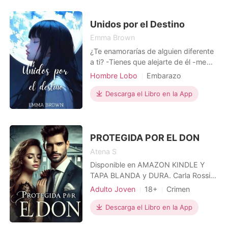
Ricardo Mendoza. Supe que estaba
atrapada cuando la puerta se abrió
Unidos por el Destino
sin aviso y la
Emma Brown
¿Te enamorarías de alguien diferente
a ti? -Tienes que alejarte de él -me
grita mi conciencia. -El amor no
Hombre Lobo
Embarazo
entiende de razones -responde el
Amor a primera vista
corazón. Es difícil tomar una decisión,
Descarga el Libro en la App
Encantadora
Suerte
Príncipe
pero es necesario hacerlo. Mi vida es
Realeza
Dramático
Magical
complicada. Me gustaría ser una
adolescente normal, pero es
imposible. Mis padr
PROTEGIDA POR EL DON
Atena S
Disponible en AMAZON KINDLE Y
TAPA BLANDA y DURA. Carla Rossi
jamás imaginó que una simple
Adulto Joven
18+
Crimen
decisión cambiaría su vida para
Amor forzado
Primer amor
siempre. A sus 17 años, ha crecido en
Descarga el Libro en la App
CEO
Mafia
las sombras de la incertidumbre, sin
Arrogante/Dominante