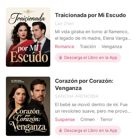
topa con una impactante revelación:
tal vez durante años había sido
Traicionada por Mi Escudo
engañada por él y su mejor amiga,
Lan Zhen
una
Mi vida giraba en torno al flamenco,
el legado de mi madre, Elena Vargas,
hasta que su muerte trajo a Sofía y a
Romance
Traición
Venganza
su madre a casa, convirtiendo mi
Guardaespaldas
Dramático
hogar en un campo de minas. Para
Descarga el Libro en la App
Protagonista Poderosa
protegerme de aquel ambiente hostil,
contraté a Alejandro Gallardo, "El
Halcón", un guardaespaldas
Corazón por Corazón:
implacable que prometí
Venganza
SANCHA ARENCIBIA
El bebé se movió dentro de mí. Fue
un revoloteo suave, pero me provocó
un escalofrío de puro terror. Porque
Suspense
Crimen
Terror
este niño no era mío. Era la condena
Venganza
Embarazo
Bebé
viva de que yo ya no me pertenecía;
Descarga el Libro en la App
mi vida, mi cuerpo, todo era de