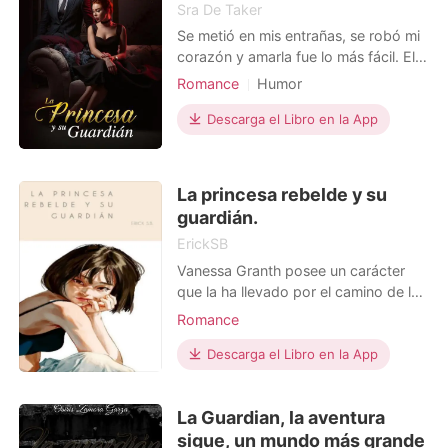
Sra De Taker
Se metió en mis entrañas, se robó mi
corazón y amarla fue lo más fácil. Ella
es tan bella, tan libre, tan perfecta y
Romance
Humor
yo la quería para mí. ¿Lo difícil? Ella
Relación secreta
siendo una monarca no podría
Descarga el Libro en la App
Amor a primera vista
amarla. ¿El reto? Conquistarla y dejar
Guardaespaldas
Realeza
de ser amigos con privilegios. ¿El
problema? Ella piensa que manten
La princesa rebelde y su
guardián.
ErickSB
Vanessa Granth posee un carácter
que la ha llevado por el camino de la
rebeldía; ir en contra de los
Romance
preceptos de una sociedad
superficial y frívola también le han
Descarga el Libro en la App
hecho ganar una muy mala
reputación entre la élite de su ciudad.
La Guardian, la aventura
Por un tiempo disfrutó de cierta
libertad, pero desafortunadamente,
sigue, un mundo más grande