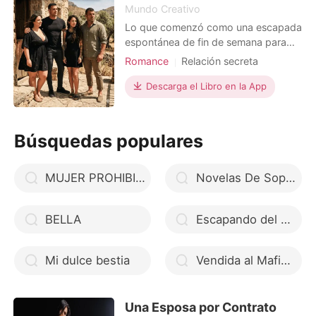
Mundo Creativo
Lo que comenzó como una escapada
espontánea de fin de semana para
huir de la rutina de Lugo se
Romance
Relación secreta
transforma en un descenso
Triángulo amoroso
Encantador
vertiginoso hacia el desinhibido
Descarga el Libro en la App
Encantadora
Chico travieso
mundo del deseo absoluto. Manuel,
MXB
Lujuria/Erótica
Urbano
un hedonista de carácter robusto y
mente abierta, organiza un viaje junto
Triángulo amoroso
Tema-Familia
Búsquedas populares
a su esposa Asun, una mujer de
curvas
MUJER PROHIBIDA (SAGA FERRARI- HISTORIA DE CAMILO)
Novelas De Sophie Saint Rose
BELLA
Escapando del Posesivo Príncipe Alfa.
Mi dulce bestia
Vendida al Mafioso
Una Esposa por Contrato