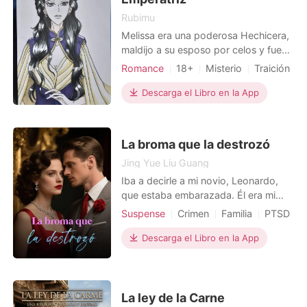
Rubimu
Melissa era una poderosa Hechicera,
maldijo a su esposo por celos y fue
condenada a muerte. La mujer presa
Romance
18+
Misterio
Traición
del arrepentimiento intenta suicidarse
Embarazo
Aristocracia
Genios
pero espera al heredero del Imperio.
Descarga el Libro en la App
Bruja/Mago
Su vida es perdonada hasta que
traiga al pequeño príncipe al mundo,
la sentencia no fue necesario
La broma que la destrozó
ejecutarla, muri
Jing Yue Liu Guang
Iba a decirle a mi novio, Leonardo,
que estaba embarazada. Él era mi
salvador, el hombre que me rescató
Suspense
Crimen
Familia
PTSD
después de que un ataque brutal me
Traición
Venganza
dejara huérfana. Pero cuando llegué a
Descarga el Libro en la App
su penthouse, lo escuché hablando
con su hermana, Kenia. Mi vida entera
era una mentira. El ataque no fue al
azar; fue una
La ley de la Carne