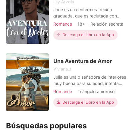
Lily Arzola
Jane es una enfermera recién
graduada, que es reclutada con
mucha suerte, para trabajar en uno
Romance
18+
Relación secreta
de los mejores hospitales de Londres.
Triángulo amoroso
Doctor
Pero su suerte no le quita, que sea
Descarga el Libro en la App
Arrogante/Dominante
una joven distraída, inexperta y torpe,
mientras que su mala suerte la hace
caer en manos del doctor Dante
Mark. Dante Mark es el
Una Aventura de Amor
Viviana_t
Julia es una diseñadora de interiores
muy buena para su edad, intenta
ganarse con su imaginación el mejor
Romance
Triángulo amoroso
contrato de su vida para poder llegar
CEO
Dulce
al éxito de su carrera, pero el viaje
Descarga el Libro en la App
Arrogante/Dominante
que tuvo que hacer para alcanzar el
triunfo la llevo hacia otro camino que
no esperaba. Es allí donde conoce a
Búsquedas populares
Bruno,