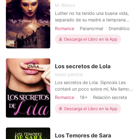
M. Blanco
Luther no ha tenido una buena vida,
separado de su madre a temprana
edad y siendo obligado a cumplir con
Romance
Paranormal
Dramático
deberes de eunuco. Ahora, duda de
los verdaderos motivos del
Descarga el Libro en la App
misterioso Sr. de Castilla para
comprarlo.
Los secretos de Lola
lopez patricia
Los secretos de Lola. Sipnosis Les
contaré un poco sobre mí, Me llamo
Lola, actualmente tengo 18 años, me
Romance
18+
Relación secreta
gustaban los retos y vivir la vida al
Encantadora
Hermoso
máximo. Todo lo que anhelaba por
Descarga el Libro en la App
Dramático
imposible que fuese lo conseguía,
entre más difícil para mi era mejor,
algunos decían que solo era una
niñita cap
Los Temores de Sara