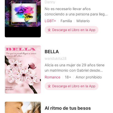
Danny
No es necesario llevar años
conociendo a una persona para llegar
a sentir cosas por ella ,no es cuestión
LGBT+
Familia
Misterio
de tiempo , es la química que fluye en
Amor forzado
Primer amor
ambas personas El amor no distingue
Descarga el Libro en la App
Homosexual
Encantadora
géneros ,el amor esta en todos lados
Hermoso
Asesino
seas del genero que seas el amor no
es un crimen , gay o hetero eres libre
de am
BELLA
wendukita28
Alicia es una mujer de 29 años tiene
un matrimonio con Gabriel desde
hace 10 años ,tiene una hija llamada
Romance
18+
Amor prohibido
Abril de tan solo 7 años , un día sin
Poder femenino
mas el pide el divorcio ,ya que según
Descarga el Libro en la App
el Alicia dejo de ser lo que era
cuando el la conoció una mujer con
un cuerpo envidiable y en la
actualidad había
Al ritmo de tus besos