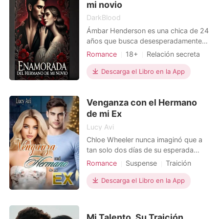
mi novio
DarkBlood
Ámbar Henderson es una chica de 24
años que busca desesperadamente
salir adelante y por esto se ve
Romance
18+
Relación secreta
involucrada en situaciones peculiares
CEO
y un contrato que cambiara su vida.
Descarga el Libro en la App
La decisión entre hacer lo correcto se
seguir su deseo y pecar. ¿quieres
Venganza con el Hermano
saber que pasara?
de mi Ex
Lucy Avi
Chloe Wheeler nunca imaginó que a
tan solo dos días de su esperada
boda, su mundo se quebraría en mil
Romance
Suspense
Traición
pedazos tras descubrir la infidelidad
Trampa
CEO
Encantadora
de quien siempre creyo amar... su
Descarga el Libro en la App
Chica traviesa
Lujuria/Erótica
prometido Nathaniel Donovan.
Decidida a recuperarse de tal golpe,
renuncia a todas sus convicciones, a
Mi Talento, Su Traición