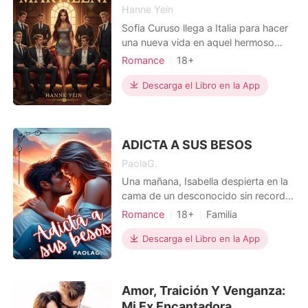
Hanne Yein
Sofia Curuso llega a Italia para hacer
una nueva vida en aquel hermoso
pais. Lo que no se esperará es
Romance
18+
conocer a un grupo de hermanos,
Amor a primera vista
Mafia
siendo estos los mas populares de la
Descarga el Libro en la App
Encantadora
universidad y también los más
Arrogante/Dominante
adinerados del pais. Con esos
hermanos ella conoce a los mayores,
los siete hermanos le robaran
ADICTA A SUS BESOS
PaolaG.
Una mañana, Isabella despierta en la
cama de un desconocido sin recordar
cómo llegó allí. Alexander, un
Romance
18+
Familia
atractivo heredero de una poderosa
Matromonio arreglado
CEO
familia, tiene un oscuro legado y una
Descarga el Libro en la App
Hermoso
condición: casarse y tener un hijo
para heredar un imperio ilícito. En un
desesperado intento, Alexander elige
Amor, Traición Y Venganza:
a Isabella
Mi Ex Encantadora