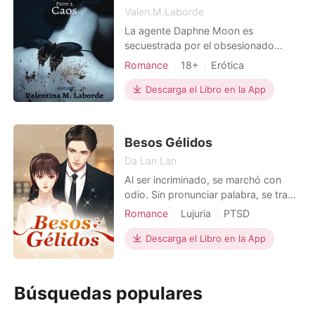
Valen.M.Laborde
La agente Daphne Moon es
secuestrada por el obsesionado
investigador privado, Erick Sowler.
Romance
18+
Erótica
Dorian y Luca comienzan su
desesperada búsqueda mientras
Descarga el Libro en la App
lidian con la llegada de Aiden y la
cacería de la agencia, quienes buscan
al exiliado agente por infringir las
Besos Gélidos
normas. Elena trama nuevas formas
Da Lan Lan
de ven
Al ser incriminado, se marchó con
odio. Sin pronunciar palabra, se tragó
el dolor y la ira, desapareciendo de
Romance
Lujuria
PTSD
su vista. Pensó que no tenía más
Venganza
CEO
posibilidades de volver a encontrarse
Descarga el Libro en la App
con él en toda su vida. Sin embargo,
regresó a su boda como un demonio,
dispuesto a destruir todo a su paso.
Búsquedas populares
Él irru