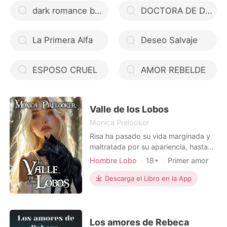
dark romance books
DOCTORA DE DÍA, MADRE SOLTERA DE NOCHE. SERIE LOVE MEMORY.
La Primera Alfa
Deseo Salvaje
ESPOSO CRUEL
AMOR REBELDE
Valle de los Lobos
Monica Prelooker
Risa ha pasado su vida marginada y
maltratada por su apariencia, hasta
que se le presenta la oportunidad de
Hombre Lobo
18+
Primer amor
dejar su aldea para servir a los lobos
Relación secreta
Alfa
Realeza
que protegen el Valle de los
Descarga el Libro en la App
Lujuria/Erótica
vampiros. Así conoce a uno de los
Arrogante/Dominante
señores del Valle, que se enamora de
ella y la inicia en los secretos del
amor. Pero las l
Los amores de Rebeca