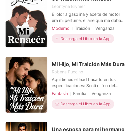
descubrí la verdad más bru
Leontyne Brymer
El olor a gasolina y aceite de motor
era mi perfume, el aire que me daba
vida. Pero esa tarde, mi exnovio
Moderno
Traición
Venganza
Mateo apareció y lanzó la bomba:
Trama llena de altibajos
había vendido mi Impala del 67, "El
Descarga el Libro en la App
Protagonista Poderosa
Fantasma" , la obra de arte que me
tomó dos años restaurar, a su ex. Y
no a cualquiera, a Valentina, la
corredora de autos
Mi Hijo, Mi Traición Más Dura
Robena Puccino
Aquí tienes el lead basado en tus
especificaciones: Sentí el frío del
hospital, pero el peor escalofrío era
Fantasía
Familia
Venganza
saber que moría sola. Mi hijo Marco,
Trampa
Protagonista Poderosa
por quien di la vida, no estaba ahí. Su
Descarga el Libro en la App
novia Andrea se encargó de eso. Me
dejaron sin ahorros, sin casa, sin
dignidad, sin tratamiento. Su
desprecio
Una esposa para mi hermano