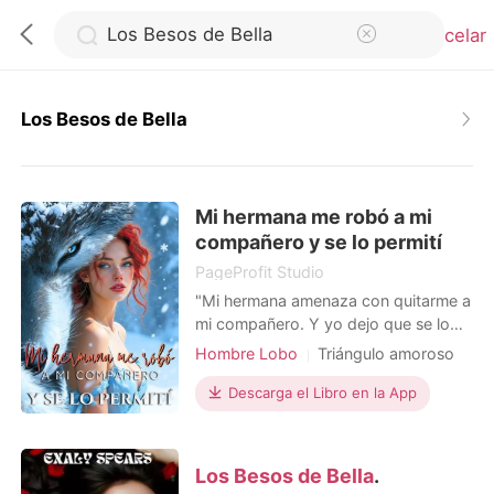
Cancelar
Los Besos de Bella
0
Mi hermana me robó a mi
Recargar
compañero y se lo permití
PageProfit Studio
Historia
"Mi hermana amenaza con quitarme a
mi compañero. Y yo dejo que se lo
quede." Nacida sin lobo, Seraphina es
Hombre Lobo
Triángulo amoroso
Salir
la vergüenza de su manada, hasta
CEO
Alfa
Urbano
que una noche de borrachera la deja
Descarga el Libro en la App
embarazada y casada con Kieran, el
Instalar APP
despiadado Alfa que nunca la quiso.
Pero su matrimonio de una década
Los Besos de Bella
.
no fue un cuento de hadas. Durante