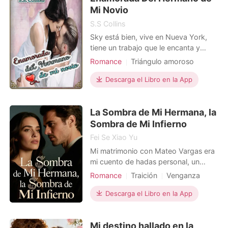
encontré a Javier en el
Mi Novio
S.S Collins
Sky está bien, vive en Nueva York,
tiene un trabajo que le encanta y
tiene un novio que siempre ha
Romance
Triángulo amoroso
soñado tener. Pero su vida cambia
Hermoso
Dulce
cuando el hermano menor de su
Descarga el Libro en la App
novio se muda a su apartamento.
Sexy y muy descarado, Yan
La Sombra de Mi Hermana, la
comienza a despertar sentimientos en
Sky que se esfuerza por ignorar. Per
Sombra de Mi Infierno
Fei Se Xiao Yu
Mi matrimonio con Mateo Vargas era
mi cuento de hadas personal, un
refugio de la sombra de mi
Romance
Traición
Venganza
carismática hermana, Isabela. Pero la
Embarazo
Gemelos
muerte de su gemelo, Lucas, llevó a
Descarga el Libro en la App
la matriarca del clan a forzar a Mateo
a un pacto retorcido para perpetuar
Mi destino hallado en la
su linaje con Isabela, y esa noche,