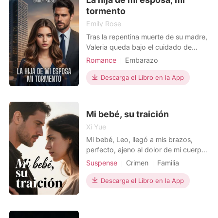
prometido. Con
tormento
Emily Rose
Tras la repentina muerte de su madre,
Valeria queda bajo el cuidado de
Alejandro, el hombre que hasta hacía
Romance
Embarazo
poco era solo su padrastro. Él es un
Relación secreta
CEO
Profesor
empresario de éxito, frío y autoritario,
Descarga el Libro en la App
Lujuria/Erótica
Amor prohibido
veinte años mayor que ella, y nunca
Brecha de edad
pensó que tendría que hacerse cargo
de la hija de su difunta esposa.
Amor después de matrimonio
Mi bebé, su traición
Valeria,
POV en primera persona
Xi Yue
Tema-18+
Mi bebé, Leo, llegó a mis brazos,
perfecto, ajeno al dolor de mi cuerpo
postparto y a la distracción de mi
Suspense
Crimen
Familia
esposo, Mateo, obsesionado con sus
Traición
Venganza
redes sociales. Apenas Mateo se fue,
Descarga el Libro en la App
Protagonista Poderosa
una supuesta enfermera se llevó a mi
hijo y mi mundo se derrumbó cuando
regresé a una habitación vacía.