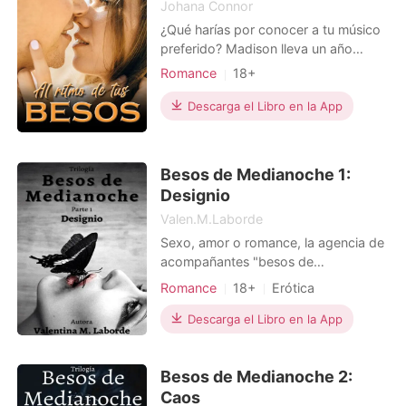
Johana Connor
¿Qué harías por conocer a tu músico
preferido? Madison lleva un año
siguiendo a la banda de rock Squids,
Romance
18+
por su guitarrista Liam Davis,
Amor a primera vista
Dramático
convirtiéndose en una de sus
Descarga el Libro en la App
Bully
fanáticas más fieles. Está dispuesta a
conocerlo en persona, sin importar
las consecuencias. ¿Quieres saber de
Besos de Medianoche 1:
lo que es capaz?
Designio
Valen.M.Laborde
Sexo, amor o romance, la agencia de
acompañantes "besos de
medianoche" tiene todo lo que usted
Romance
18+
Erótica
desee; ¿Pero lograrán cumplir con los
standard de un excéntrico
Descarga el Libro en la App
millonario?.
Besos de Medianoche 2:
Caos