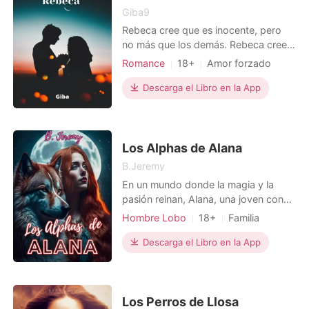
Giba9
Rebeca cree que es inocente, pero
no más que los demás. Rebeca cree
que el amor se viste de rojo y que por
Romance
18+
Amor forzado
las noches es solo pasión. Rebeca
Embarazo
CEO
Doctor
piensa que la vida es solo luz, como
Descarga el Libro en la App
Dramático
si se tratara de un sol; pero se da
cuenta de que también hay
oscuridad. En este viaje, ella
aprenderá que cada hombre y
Los Alphas de Alana
B.Jeremy
En un mundo donde la magia y la
pasión reinan, Alana, una joven con
un destino único, se encuentra en el
Hombre Lobo
18+
Familia
centro de una lucha por el amor y la
Amor forzado
Bully
supervivencia. Tres reyes Alphas,
Descarga el Libro en la App
cada uno con su propia personalidad
y deberes, han sido los responsables
de herir de diferentes maneras a
Alana, sin saber q
Los Perros de Llosa