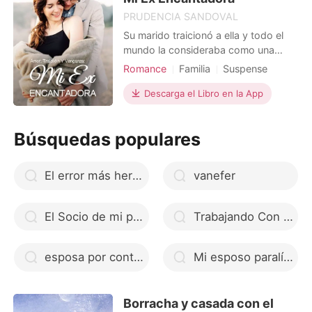
PRUDENCIA SANDOVAL
Su marido traicionó a ella y todo el
mundo la consideraba como una
asesina. Abrumada por el odio, Maria
Romance
Familia
Suspense
se divorció de su marido, James, y se
Desarrollo marital
Venganza
fue de la ciudad. Sin embargo, seis
Descarga el Libro en la App
Ex esposa
CEO
años después, regresó con el rival
más destacado de su exmarido.
Búsquedas populares
Como un fénix que se reencarna de
las cenizas, juró ha
El error más hermoso
vanefer
El Socio de mi padre
Trabajando Con El Amor
esposa por contrato
Mi esposo paralítico contractual
Borracha y casada con el