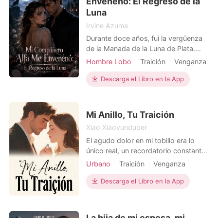
Envenenó: El Regreso de la
acariciando el vientre de seis mese
Luna
Irvine Azuma
Durante doce años, fui la vergüenza
de la Manada de la Luna de Plata.
Una Luna que nunca se transformó,
Hombre Lobo
Traición
Venganza
una esposa estéril que no pudo darle
Protagonista Poderosa
un heredero al Alfa Iván. Creí que mi
Descarga el Libro en la App
Hombrelobo
cuerpo estaba roto. Pero en mi
Segunda oportunidad
cumpleaños número treinta, descubrí
que no estaba enferma. Me estaban
Mi Anillo, Tu Traición
asesinando. Seguí
Xiao Xiaoyunduoer
El agudo dolor en mi tobillo era lo
único real, un recordatorio constante
de la humillación de estar tirada en el
Urbano
Traición
Venganza
suelo de la oficina, con el sonido
Divorcio
Protagonista Poderosa
distante de una sirena acercándose.
Descarga el Libro en la App
Mientras los paramédicos me subían
a la camilla, mi primer y único
pensamiento fue para Ricardo, mi
La hija de mi esposa, mi