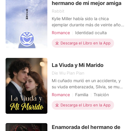
hermano de mi mejor amiga
Rabbit
Kylie Miller había sido la chica
ejemplar durante más de veinte años.
Sus dos únicas acciones atrevidas
Romance
Identidad oculta
fueron aceptar la petición de su mejor
Identidad oculta
amiga Mina Hall, de conquistar al
Descarga el Libro en la App
Identidad oculta
hermano gemelo de esta, y
Identidad oculta
emborracharse y contratar a un
"prostituto", lo que resultó en que
Matrimonio exprés
La Viuda y Mi Marido
tuvieran relaciones sexuale
Die Wu Pian Pian
Mi cuñado murió en un accidente, y
su viuda embarazada, Silvia, se mudó
a mi casa. Al principio, creí que era mi
Romance
Familia
Traición
deber como familia ayudarla en su
Venganza
Divorcio
duelo. Pero pronto, mi esposo
Descarga el Libro en la App
Protagonista Poderosa
Enrique comenzó a tratarla como si
fuera una reina, ignorándome por
completo. Se convirtió en su sirviente
Enamorada del hermano de
personal, no en