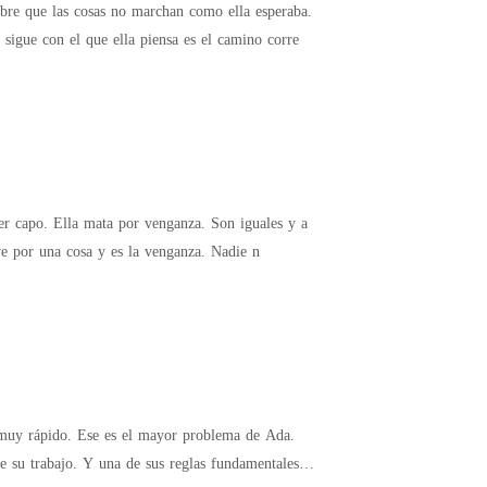
nrisa. "Es curioso cómo solo recuerdas que soy
 sigue con el que ella piensa es el camino corre
a muerte de Nick Natalia solo vive por una cosa y es la venganza. Nadie n
 muy rápido. Ese es el mayor problema de Ada.
e su trabajo. Y una de sus reglas fundamentales