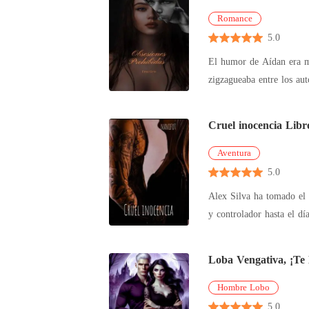
Romance
5.0
El humor de Aídan era ma
zigzagueaba entre los au
Cruel inocencia Libr
Aventura
5.0
Alex Silva ha tomado el 
y controlador hasta el dí
Loba Vengativa, ¡Te
Hombre Lobo
5.0