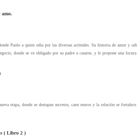
e amo.
istoria de amor y odio es de las que no tiene fin, el un magnate que
egocio, donde se ve obligado por su padre a casarse, y le propone una locura 
)
ueva etapa, donde se destapan secretos, caen muros y la relación se fortalece
s ( Libro 2 )