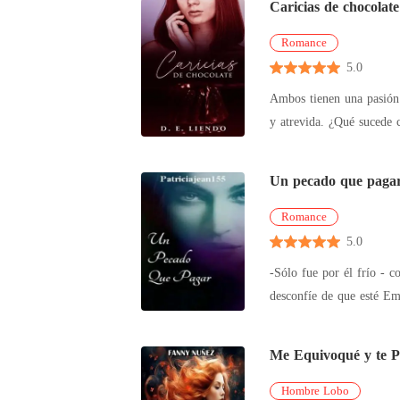
Caricias de chocolat
Romance
5.0
Ambos tienen una pasión 
y atrevida. ¿Qué sucede 
Un pecado que paga
Romance
5.0
-Sólo fue por él frío - contesto asustada. No dice nada y sigue lo que hacía con suma
desconfíe de que esté Embaraza sino no estaría haciendo es
doctora
Me Equivoqué y te P
Hombre Lobo