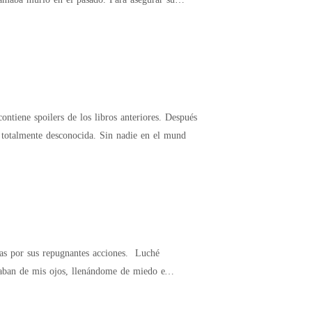
de lidiar con la peor pérdida de todas y pasar por un momento traumático, Melissa huyó a una ciudad totalmente desconocida. Sin nadie en el mund
or sus repugnantes acciones. Luché