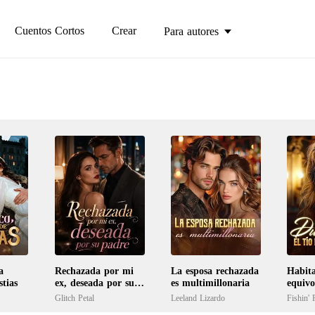
Cuentos Cortos
Crear
Para autores
a
Rechazada por mi
La esposa rechazada
Habit
tias
ex, deseada por su
es multimillonaria
equivo
padre
Durmi
Glitch Petal
Leeland Lizardo
Fishin' 
tío de