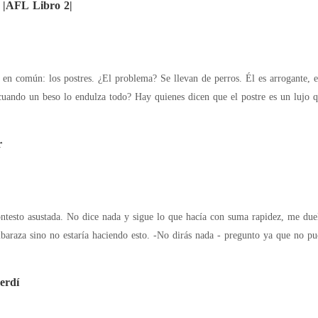
e |AFL Libro 2|
en común: los postres. ¿El problema? Se llevan de perros. Él es arrogante, eg
cuando un beso lo endulza todo? Hay quienes dicen que el postre es un lujo q
r
 rapidez, me duele que no diga nada pero sobre todo que
to. -No dirás nada - pregunto ya que no puedo aguantarlo. La puerta se abre y entra la
erdí