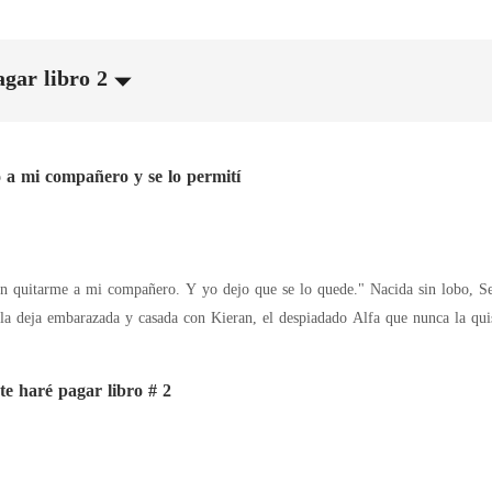
agar libro 2
a mi compañero y se lo permití
 quitarme a mi compañero. Y yo dejo que se lo quede." Nacida sin lobo, Se
la deja embarazada y casada con Kieran, el despiadado Alfa que nunca la qu
 diez años, soportó la humillación: Sin título de Luna. Sin marca de apareami
na regresó, Kieran pidió el divorcio la misma noche. Y su familia estaba fel
te haré pagar libro # 2
cio. Sin embargo, cuando el peligro acechó, verdades asombrosas salieron a 
 un don raro ☽ Y ahora todos los Alfas -incluido su exmarido- pelearán por r
de Kieran vibró en mis huesos mientras me sujetaba contra la pared. El calor 
eraphina?" Sus dientes rozaron la piel inmaculada de mi garganta. "Tú. Eres.