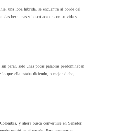
 manadas hermanas y buscó acabar con su vida y
n ese momento, apagué mi mente de lo que ella estaba diciendo, o mejor dicho,
Colombia, y ahora busca convertirse en Senador.
amaba murió en el pasado. Para asegurar su