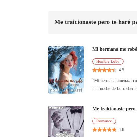
Me traicionaste pero te haré p
Mi hermana me robó 
Hombre Lobo
4.5
"Mi hermana amenaza con
una noche de borrachera 
cuento de hadas. Durante
Cuando su perfecta herma
Me traicionaste pero 
sino que se fue en silen
"defecto" es en realidad
Romance
poseída. *** El gruñido 
4.8
que irte es tan fácil, S