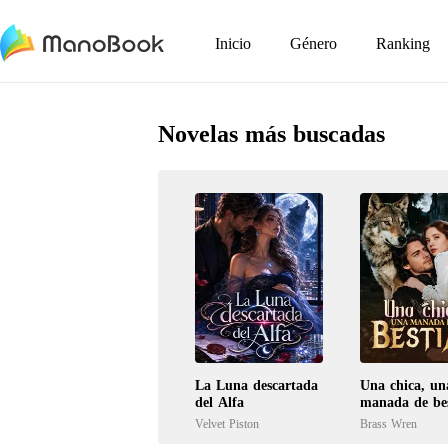
Inicio
Género
Ranking
Novelas más buscadas
La Luna descartada
Una chica, un
del Alfa
manada de bes
Velvet Piston
Brass Wren