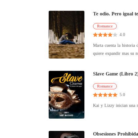
es: nun
Te odio. Pero igual t
Romance
4.0
Marta cuenta la historia donde Paolo a quien odia por las diversas actitudes. Su h
quiere expandir mas su n
Slave Game (Libro 2
Romance
5.0
Kai y Lizzy inician una n
Obsesiones Prohibida