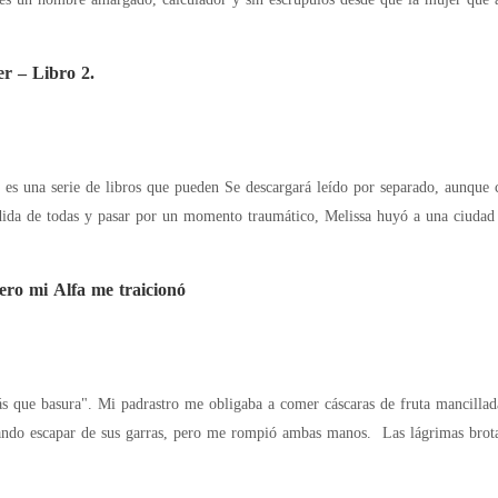
er – Libro 2.
ro mi Alfa me traicionó
s que basura". Mi padrastro me obligaba a comer cáscaras de fruta mancilladas p
sus garras, pero me rompió ambas manos. Las lágrimas brotaban de mis ojos, llenándome de miedo e