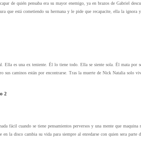
ás." "Tuviste diez años para reclamarme, Alfa." Mostré los dientes en una so
cura que está cometiendo su hermana y le pide que recapacite, ella la ignora y
yendo."
la vez polos opuestos. Pero sus caminos están por encontrarse. Tras l
o 2
 nada fácil cuando se tiene pensamientos perversos y una mente que maquina
e en la disco cambia su vida para siempre al enredarse con quien sera parte d