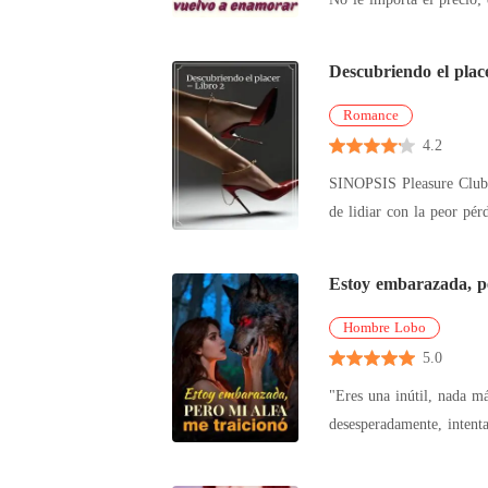
campaña pol
Descubriendo el plac
Romance
4.2
SINOPSIS Pleasure Club es una serie de libros que pueden Se descargará leído por separado, aunque contiene spoilers de los libros anteriores. Después
Estoy embarazada, pe
Hombre Lobo
5.0
"Eres una inútil, nada má
desesperadamente, intentando escapar de 
impotencia. "¡D