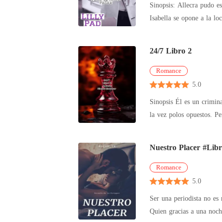
Sinopsis: Allecra pudo escapar de quién pensaba era su mayor enemigo, ya en brazos de Gabriel descubre que las cosas no marchan como ella esperaba.
"Nadie más te tocará jam
Isabella se opone a la lo
tuya... cuando me estoy 
24/7 Libro 2
Romance
5.0
Sinopsis Él es un criminal. Ella es una ex teniente. Él lo tiene todo. Ella se siente sola. Él mata por ser capo. Ella mata por venganza. Son iguales y a
Nuestro Placer #Libr
Romance
5.0
Ser una periodista no es
Quien gracias a una noch