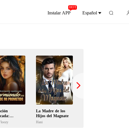
HOT
Instalar APP
Español
ación
La Madre de los
Mi hermana me
cada:
Hijos del Magnate
robó a mi
endo con el
compañero y se lo
Floozy
Hani
PageProfit Studio
 mi prometido
permití