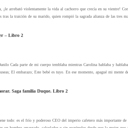
ó violentamente la vida al cachorro que crecía en su vientre! Connie, una loba híbrida, se encuentra al borde del
s tras la traición de su marido, quien rompió la sagrada alianza de las tres
er – Libro 2
entre todas las demás: Náuseas; El embarazo; Este bebé es tuyo. E
Hoy te vuelvo a enamorar. Saga familia Duque. Libro 2
ene todo: es el frío y poderoso CEO del imperio cafetero más importante de 
 es un hombre amargado, calculador y sin escrúpulos desde que la mujer que 