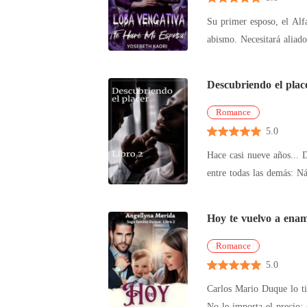
Su primer esposo, el Alfa, ¡le arrebat
abismo. Necesitará aliado
Descubriendo el plac
Romance
5.0
Hace casi nueve años... Danilo Cada parte de mi cuerpo temblaba mientras Carolina hablaba y hablaba sin parar, solo unas pocas palabras predominaban
Romance
5.0
Carlos Mario Duque lo ti
No le importa el precio;