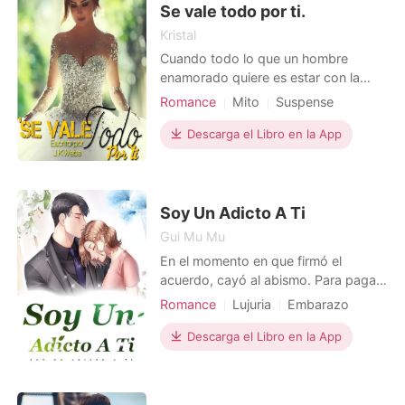
desvelarla. Después de todo, su bebé
Se vale todo por ti.
era
Kristal
Cuando todo lo que un hombre
enamorado quiere es estar con la
chica de su Vida, pero hacen que
Romance
Mito
Suspense
pierda la oportunidad de estar con la
Cazafortunas
que cree es el amor de su vida, se
Descarga el Libro en la App
Matromonio arreglado
Bebé
volverá alguien que no entienda de
Arrogante/Dominante
razones. Al llegar una dulce e ingenua
chica a su vida, él desatará toda su
frustración hacia el
Soy Un Adicto A Ti
Gui Mu Mu
En el momento en que firmó el
acuerdo, cayó al abismo. Para pagar
las deudas que le debía al hospital,
Romance
Lujuria
Embarazo
Elise aceptó ser madre sustituta. Sin
Trampa
Encantadora
Hermoso
embargo, lo que ella no sabía era que
Descarga el Libro en la App
con eso, ya había caído en la trampa
colocada por Cherry. Para dar a luz a
ese niño, ella se mudó a su villa y