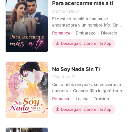
finalmen
Para acercarme más a ti
Harmon Davy
El destino reunió a una mujer
encantadora y un hombre frío. Sin
embargo, al principio, no parecían
Romance
Embarazo
Divorcio
hechos el uno para el otro. Lyla y
Celebridades
Ex esposa
Dulce
Joshua se separaron tan pronto
Descarga el Libro en la App
Dramático
como se casaron. Tres años después,
Lyla se convirtió de nuevo en la mujer
fuerte e independiente, pero esta vez
tenía a los gemelos
No Soy Nada Sin Ti
Xiao Xiao Su
Cinco años después, se volvieron a
encontrar. Cuando Rita le gritó todo
tipo de insultos a Ethan, él la perdonó
Romance
Lujuria
Traición
y la tomó en sus brazos. Sin
Venganza
Encantadora
embargo, no sabía que había caído
Descarga el Libro en la App
Hermoso
en su trampa. Ella lo empujó a la
humillación, lo colmó de traiciones y
luego se marchó. Los pensamientos