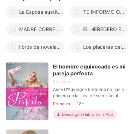
momento en que llegó una frenética
La Esposa sustituta del Magnate
TE INFORMO QUE ERES MI PAPÁ
MADRE CORRECTA, PADRE EQUIVOCADO
EL HEREDERO ES UNA MUJER
libros de novelas romanticas
Los placeres del señor Benet
El hombre equivocado es mi
pareja perfecta
Roseana
Aimê D'Auvergne Bretonne no nació
primera en la línea de sucesión al
trono. Pero todo el mundo supo
Romance
18+
siempre que tenía vocación de reina.
Matromonio arreglado
Entre sus certezas en la vida, ella
Descarga el Libro en la App
Triángulo amoroso
Celebridades
sabía: - Que no podía casarse con su
Realeza
Lujuria/Erótica
novio porque no era de la realeza,
aunque ella le había puesto en una
Arrogante/Dominante