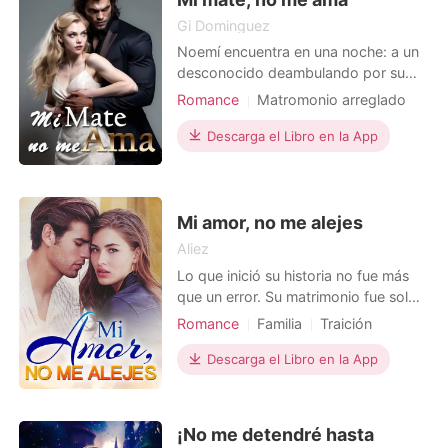
desafío. Me
Gi Dominguez
Noemí encuentra en una noche: a un
desconocido deambulando por su
territorio. Confundida decide
Romance
Matromonio arreglado
encararlo, pero lo que más la hace
Encantadora
Dulce
dirigirse en su dirección: es su olor.
Descarga el Libro en la App
Una mezcla de vainilla y bosque,
inunda sus fosas nasales. Lo que
hace es atraerla, más y más a él.
Hasta darse cuenta, que su
Mi amor, no me alejes
Aliez
Lo que inició su historia no fue más
que un error. Su matrimonio fue solo
un trato comercial entre dos familias.
Romance
Familia
Traición
Él perdió a la mujer que amaba y
Amor forzado
CEO
Pareja
culpó a su esposa. El odio, la ira y la
Descarga el Libro en la App
Hermoso
desconfianza llenaron su vida. Pero
ninguno de los dos tomó medidas
para romper el hielo. Hasta que ella
¡No me detendré hasta
decidió i