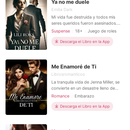
abruptamente interrumpida por u
Ya no me duele
Emilia Dark
Mi vida fue destruida y todos mis
seres queridos fueron asesinados.
Milagrosamente, sobreviví, pero
Suspense
18+
Juego de roles
quedé con el rostro y el cuerpo
Matrimonio por contrato
desfigurados y con un dolor
Descarga el Libro en la App
constante del que no hay escape. El
único refugio para mí se convirtió en
las paredes de una clínica
psiquiátrica. Los medicamentos me
Me Enamoré de Ti
ayuda
Librosromanticos
La tranquila vida de Jenna Miller, se
convierte en un desastre lleno de
drama y problemas, tras la llegada
Romance
Embarazo
del hermano mayor de su mejor
Relación secreta
Bebé
CEO
amigo Matthew. Durante todo el
Descarga el Libro en la App
Encantadora
Hermoso
Dulce
tiempo que lleva conociendo a los
Dramático
hermanos Hartmann, Jenna veía a
Ashton, el pelirrojo que hacía