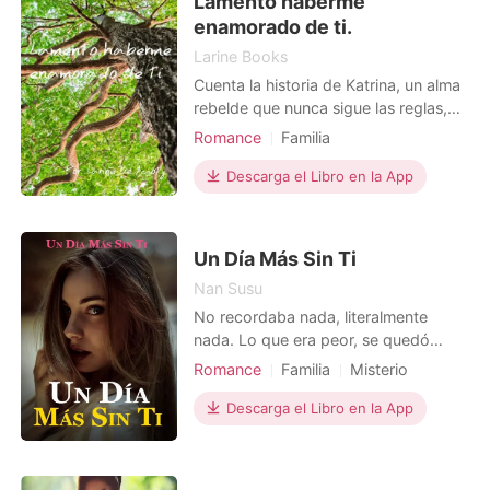
Lamento haberme
hospital y termina cuidándola.
enamorado de ti.
Larine Books
Cuenta la historia de Katrina, un alma
rebelde que nunca sigue las reglas,
viaja en busca de trabajo a la ciudad,
Romance
Familia
aunque dentro de las razones
Amor a primera vista
también se encuentra la venganza.
Descarga el Libro en la App
De amigos a amados
Luego de un par de días de
búsqueda un extraño caballero le
ofrece ser sirvienta en su mansión y
Un Día Más Sin Ti
ella sin dudarlo acepta po
Nan Susu
No recordaba nada, literalmente
nada. Lo que era peor, se quedó
embarazada. Aunque no tenía idea
Romance
Familia
Misterio
de lo que sucedió, aceptó lo que el
Paternidad
Genios
destino dispuso para ella. Sin
Descarga el Libro en la App
embargo, un secuestro rompió su
pacífica vida. La verdad estaba
cubierta de misterio y quería