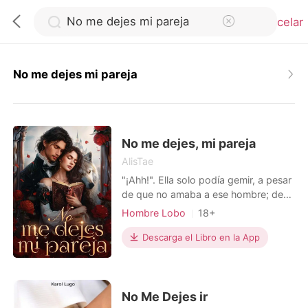
Cancelar
No me dejes mi pareja
0
Recargar
No me dejes, mi pareja
AlisTae
"¡Ahh!". Ella solo podía gemir, a pesar
Historia
de que no amaba a ese hombre; de
hecho, lo odiaba. Las manos del
Hombre Lobo
18+
Salir
hombre recorrían todo su cuerpo. Ella
Triángulo amoroso
Encantadora
jadeó cuando él comenzó a bajarle el
Descarga el Libro en la App
Escuela secundaria
Alfa
cierre del vestido. Este terminaba en
Instalar APP
Chico travieso
su cadera, así que terminó con la
espalda y la cintura descubiertas. "No
Arrogante/Dominante
me toq...
No Me Dejes ir