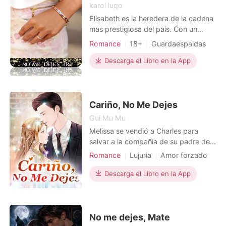
karol lugo
Elisabeth es la heredera de la cadena
mas prestigiosa del pais. Con un
enemigo oculto esta constantemente
Romance
18+
Guardaespaldas
en peligro. Dan tiene una mision
protegerla a cualquier costo siendo el
Descarga el Libro en la App
mejor en su oficio es enviado para ser
su guardaespalada. Aunque eso
incluya protegerla hasta de su propio
corazon.
Cariño, No Me Dejes
Gui Mu Mu
Melissa se vendió a Charles para
salvar a la compañía de su padre de
la bancarrota. Humillación, desprecio
Romance
Lujuria
Amor forzado
y rivales amorosos fueron lo que ella
CEO
Pareja
tuvo en su matrimonio.
Descarga el Libro en la App
Afortunadamente, su amor la salvó
de la desesperación. Ella estaba
prisionera de sus besos suaves,
sonrisas amables y miradas car
No me dejes, Mate