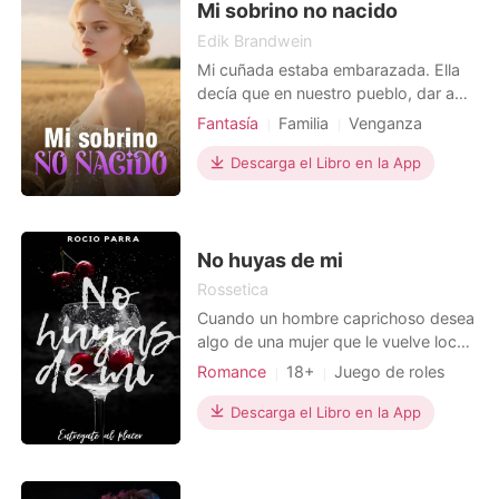
Mi sobrino no nacido
situación en la que
Edik Brandwein
Mi cuñada estaba embarazada. Ella
decía que en nuestro pueblo, dar a
luz era simplemente cuestión de un
Fantasía
Familia
Venganza
esfuerzo físico. Pero yo estaba muy
Embarazo
preocupada e insistí en que fuera a
Descarga el Libro en la App
Trama llena de altibajos
hacerse un chequeo. Resultó que
tenía un embarazo de alto riesgo y
necesitaba una cesárea para salvar
su vida y la del
No huyas de mi
Rossetica
Cuando un hombre caprichoso desea
algo de una mujer que le vuelve loco,
nada puede salir mal. Para Thiago
Romance
18+
Juego de roles
Montelli, ser adicto al sexo no es un
Relación secreta
Doctor
problema, el problema es que desea
Descarga el Libro en la App
Doctora
Encantadora
cambiar eso de una vez por todas y
Arrogante/Dominante
por cosas del destino conoce a la
psicóloga Sussy Robsters y se vuelve