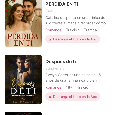
hombre. Nina perdi
PERDIDA EN TI
Salej
Catalina despierta en una clínica de
lujo frente al mar sin recordar cómo
llegó ahí. Le dicen que tuvo un
Romance
Traición
Trampa
colapso nervioso. Que alguien muy
Dramático
Lujuria/Erótica
importante la salvó. Ese "alguien" es
Descarga el Libro en la App
Vittorio Leone, un joven enigmático
que asegura ser su prometido. Rico,
educado, con ojos que no parpadean
cuando miente
Después de ti
Sandymary.
Evelyn Carter es una chica de 15
años de una familia rica y bien
posicionada en la ciudad de
Romance
18+
Traición
Wyoming. Leonardo Hill, un joven de
Triángulo amoroso
CEO
16 años, es hijo de una pareja de
Descarga el Libro en la App
Abogado
Encantadora
cuidadores de una familia vecina a la
finca Carter. Evy y Leo se enamoran
perdidamente y salen en secreto,