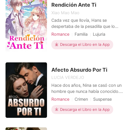
ángel que pone su mundo al
Rendición Ante Ti
Xiao Mao Mao
Cada vez que llovía, Hans se
despertaba de la pesadilla que lo
había atormentado durante los
Romance
Familia
Lujuria
últimos ocho años. La imagen de su
Clases sociales
Obsesión
amor muriéndose en sus brazos no se
Descarga el Libro en la App
iba de su cabeza. En una noche
lluviosa, un accidente automovilístico
trajo a Moira a su vida. Esta chica
tenía los mismos rasgos que s
Afecto Absurdo Por Ti
LUCÍA VERDEJO
Hace dos años, Nina se casó con un
hombre que nunca había conocido.
Ella no sabía su nombre ni su edad;
Romance
Crimen
Suspense
no sabía nada sobre este hombre con
Matromonio arreglado
la que estaba casada. Su matrimonio
Descarga el Libro en la App
Relación secreta
CEO
no era más que un contrato con
condiciones, y una de las cláusulas
era que no debía acostarse con otro