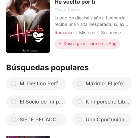
revolotear las mariposas en su est
He vuelto por ti
Deysi Juárez
Luego de dieciséis años, Leonardo
recibe una visita inesperada, su ex
novia llega para convertir su vida en
Romance
Misterio
Suspense
una pesadilla, pero hace que se
Amor forzado
Primer amor
cuestione seriamente lo que
Descarga el Libro en la App
CEO
Hermoso
realmente desea. Tiene el trabajo
soñado, una novia hermosa con la
que pronto va a casarse. Sin
Búsquedas populares
embargo, descubre que nunca ha
logra
Mi Destino Perfecto (Libro 2)
Máximo: El jefe
El Socio de mi padre
Kinnporsche Libro Espanol Gratis
SIETE PECADOS - Yo soy Nicolette Fortier
Una Oportunidad Para Amarte