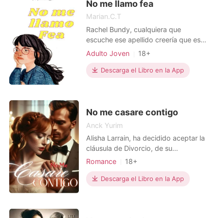
seguir este ma
No me llamo fea
Arrogante/Dominante
Marian.C.T
Rachel Bundy, cualquiera que
escuche ese apellido creería que es
pariente de aquel asesino serial de los
Adulto Joven
18+
años 70 pero no hay ni una pizca de
parentesco, Rachel es una
Descarga el Libro en la App
adolescente normal de 18 años a
punto de entrar a la universidad, pero
pasa algo que le carcome la cabeza a
la chica, su vida social
No me casare contigo
Anck Yurim
Alisha Larrain, ha decidido aceptar la
cláusula de Divorcio, de su
matrimonio por contrato de tres años
Romance
18+
con el hombre que ama Damien
Matromonio arreglado
Divorcio
Müller el excéntrico Heredero del
Descarga el Libro en la App
conglomerado farmacéutico más
grande de la ciudad, pero después
de finalizar su vínculo su vida se ve