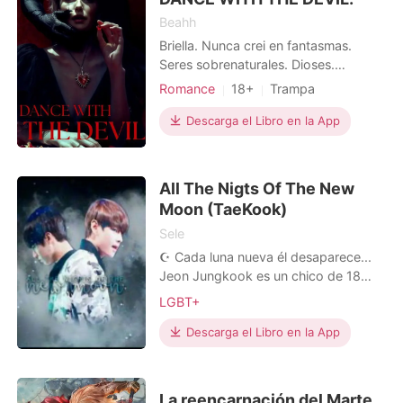
Beahh
Briella. Nunca crei en fantasmas.
Seres sobrenaturales. Dioses.
Angeles. Demonios... Hasta que lo
Romance
18+
Trampa
conocí al borde de la muerte... de mi
Lujuria/Erótica
muerte. Me ofreció un trato, le vendí
Descarga el Libro en la App
Arrogante/Dominante
mi alma. Ahora paso cada día
pensando en cuando vendrá a cobrar
mi deuda. **** Sytry. Los demonios
All The Nigts Of The New
no hacemos favore
Moon (TaeKook)
Sele
☪ Cada luna nueva él desaparece...
Jeon Jungkook es un chico de 18
años, que después de cumplirlos
LGBT+
toda su vida cambia. Debe aprender
a defenderse de todos aquellos seres
Descarga el Libro en la App
que lo quieren poseer, para que así
puedan obtener la sangre del legítimo
dios de la inmortalidad. Kim Taehyung
La reencarnación del Marte