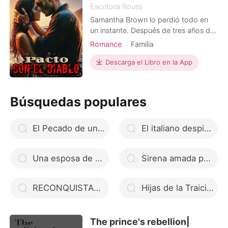
Escritora Rouss
Samantha Brown lo perdió todo en
un instante. Después de tres años de
relación, su exnovio Leandro
Romance
Familia
Sandoval la dejó para
Amor a primera vista
Abogado
comprometerse con Olivia Decker,
Descarga el Libro en la App
Encantadora
una mujer adinerada y con estatus
Relación de una noche
social, y, como si eso no fuera
suficiente, envió a su padre a la
Chica traviesa
Búsquedas populares
cárcel con cargos falsos.
Trama llena de altibajos
Desesperada y traic
Arrogante/Dominante
El Pecado de un Ángel - Libro I - Trilogía Ángel
El italiano despiadado
Una esposa de mentira. (Saga familia Duque)
Sirena amada por el Rey Alfa y el Rey Vampiro
RECONQUISTANDO A MI EX LUNA
Hijas de la Traición
The prince's rebellion|