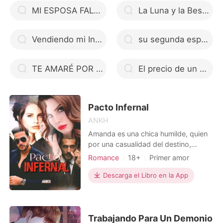
MI ESPOSA FALSA Y YO ¿ENAMORADOS?
La Luna y la Bestia
Vendiendo mi Inocencia... al CEO
su segunda esposa
TE AMARÉ POR SIEMPRE
El precio de un error
Pacto Infernal
ANKH
Amanda es una chica humilde, quien
por una casualidad del destino,
presencia el asesinato de una mujer
Romance
18+
Primer amor
quien coincidencialmente es idéntica
Mafia
Encantadora
a ella. Esa mujer acaba de dar a luz
Descarga el Libro en la App
en el mismo hospital donde su madre
permanece recluida en esperas de un
donante de riñón. Ella es descubierta
por el hombre
Trabajando Para Un Demonio