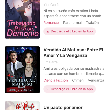
Yin Yan Ni
Ni en su sueño más exótico Linda
esperaría encontrarse con un hombre
que había caído del cielo. Lo que la
Romance
Paranormal
Traición
sorprendió no fueron sus rasgos
Guardaespaldas
Encantadora
atractivos, sino sus atuendos
Descarga el Libro en la App
Hermoso
extraños, que se parecían a las
prendas de los dramas históricos de
la televisión. Carl, el emperador que
Vendida Al Mafioso: Entre El
viajaba en el tiempo,
Amor Y La Venganza
Liz Parra
Amira es obligada por su madrastra a
casarse con un hombre millonario que
le doblaba la edad, sacrificando su
Ciencia Ficción
Crimen
Venganza
vida para costear los gastos médicos
CEO
Mafia
de su media hermana. Su padre, sin
Descarga el Libro en la App
Matrimonio por contrato
saber qué hacer, apoya la decisión de
Dramático
Arrogante/Dominante
su esposa. Amira, sumida en el dolor,
tuvo que aceptar la propuesta,
Un pacto por amor
enterrando