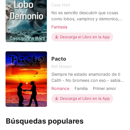
Cass Hart
No es sencillo descubrir que cosas
como lobos, vampiros y demonios,
existen. Tampoco lo es el aceptar
Fantasía
que un ser humano puede ser
compañero de alguno o como en el
Descarga el Libro en la App
caso de Emily, de dos. Abrumada por
todo huye a un pueblo dónde una de
esas criaturas la escoge cómo
Pacto
víctima y le pone una maldición.Sus
Kell Masen
Siempre he estado enamorado de ti
Caith - No bromees con eso.- sabía
que no me creería fácilmente, debía
Romance
Familia
Primer amor
encontrar la forma de hacerle ver la
verdad. - No es una broma. - le dije
Descarga el Libro en la App
casi suplicando.- hice un pacto con
tu hermano.- opte por seguir con la
verdad. - ¿Simon? ¿Qué tiene que ver
Búsquedas populares
él en todo e