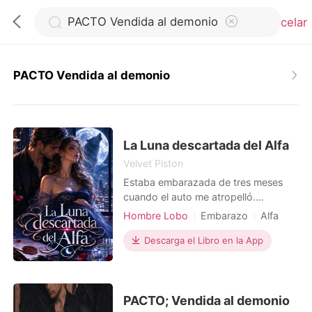
Cancelar
PACTO Vendida al demonio
0
Recargar
La Luna descartada del Alfa
Velvet Piston
Estaba embarazada de tres meses
Historia
cuando el auto me atropelló.
Tumbada en el suelo, apenas
Hombre Lobo
Embarazo
Alfa
Salir
aferrándome a la vida, llamé a mi
Romance
esposo, el Alfa Ethan, una y otra vez.
Descarga el Libro en la App
No me contestó. Cuando por fin
Instalar APP
desperté del dolor, vi una publicación
de su primer amor, Ivy. "Gracias, Alfa.
Sabes que me da mucho miedo la
PACTO; Vendida al demonio