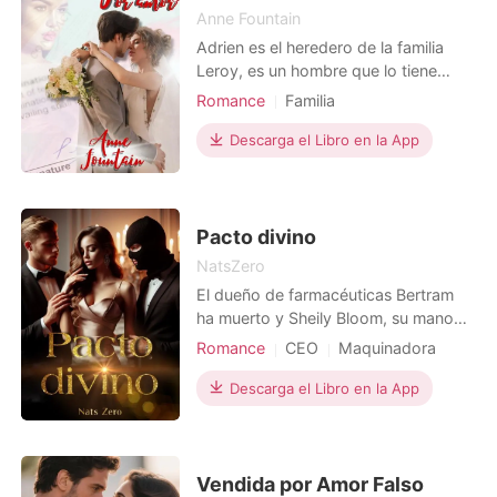
Anne Fountain
Adrien es el heredero de la familia
Leroy, es un hombre que lo tiene
todo: Fama, dinero, belleza, pero su
Romance
Familia
corazón noble solo lo conoce Emily,
Matromonio arreglado
la mujer que su padre le pidió salvar,
Descarga el Libro en la App
Relación secreta
CEO
pues vivió las peores cosas de la vida
con su propia madre y hermana, y sin
saberlo, Adrien y ella se verán en la
obli
Pacto divino
NatsZero
El dueño de farmacéuticas Bertram
ha muerto y Sheily Bloom, su mano
derecha, implacable, orgullosa y
Romance
CEO
Maquinadora
mandona, está lista para ocupar su
Lujuria/Erótica
lugar. Sin embargo, la llegada de
Descarga el Libro en la App
Arrogante/Dominante
Urbano
Zack, el fiestero hijo del dueño,
Lugar de trabajo
cambiará todos sus planes. Él tiene
un objetivo que cumplir y ella un
Protagonista Poderosa
secreto que guardar: la
Vendida por Amor Falso
Venganza
CEO
Romance