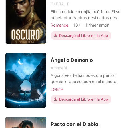
OLIVIA. T
Ella una dulce monjita huérfana. El su
benefactor. Ambos destinados desde
el mismo infierno.
Romance
18+
Primer amor
Relación secreta
Descarga el Libro en la App
Esclavos sexuales
Arrogante/Dominante
Ángel o Demonio
AirinneBl
Alguna vez te has puesto a pensar
que es lo que sucede en el mundo
que no vemos, ese que dicen que
LGBT+
existe más allá de nuestra
conciencia??. Cuáles son esas luchas
Descarga el Libro en la App
de las que todas las religiones hablan,
donde el bien siempre vence al mal??.
Que sucede después de la muerte o
antes, mitos o realidades
Pacto con el Diablo.