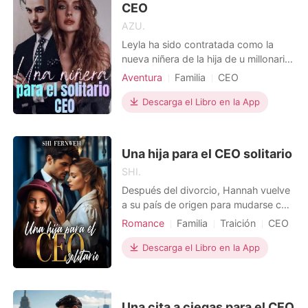
CEO
AZU.
Leyla ha sido contratada como la
nueva niñera de la hija de u millonario
egocéntrico y malhumorado: Oliver
Aventura
Familia
CEO
Valente. Oliver no soporta a Leyla
Dramático
Arrogante/Dominante
porque es muy alegre y extrovertida.
Descarga el Libro en la App
Protagonista Poderosa
La relación entre ambos es pésima
desde el minuto en que se conocen.
Hasta que el atorrante Oliver es
Una hija para el CEO solitario
ablandado por el gr
SHI.
Después del divorcio, Hannah vuelve
a su país de origen para mudarse con
sus padres y buscar un nuevo trabajo
Romance
Familia
Traición
CEO
que le permita independizarse y
Encantadora
Secretario
cuidar de su hija, Alisson, quien es
Descarga el Libro en la App
Dramático
Amor en la oficina
inusualmente perspicaz e inteligente
para su edad. Con la ayuda de un
viejo amigo, consigue una entrevista
para ser la a
Una cita a ciegas para el CEO