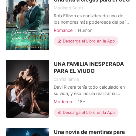
Madison Scott
Rob Ellison es considerado uno de
los hombres más poderosos del país.
Su vida sería un sueño, pero una
Romance
Humor
terrible maldición pesa sobre el
Boda tras un corto noviazgo
apellido familiar. Desesperado por
Descarga el Libro en la App
Amor a primera vista
CEO
encontrar una esposa que le dé
Hermoso
Dulce
herederos y que no tenga miedo de
su maldición, accede a viajar a un
UNA FAMILIA INESPERADA
pequeño pueblito de Kansas
PARA EL VIUDO
camila jamile
Davi Rivera tenía todo calculado en
su vida, y eso incluía realizar su
mayor ambición, ser el presidente de
Moderno
18+
la empresa familiar. Sin embargo, con
Amor a primera vista
CEO
lo que no contaba era que una mujer
Descarga el Libro en la App
Hermoso
Recién adulto
intrigante volvería a cruzarse en su
Chica traviesa
Lujuria/Erótica
camino, o mejor dicho, nunca lo había
Una novia de mentiras para
dejado. Manuele lo intrigaba y lo