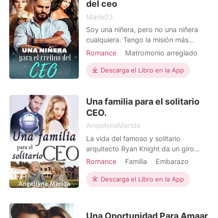
poder hacerse con la empresa de
del ceo
Protagonista Poderosa
María03
Soy una niñera, pero no una niñera
cualquiera. Tengo la misión más
importante y es seducir al CEO más
Romance
Matromonio arreglado
importante de la región. Mark Miller,
Primer amor
CEO
Donjuán
pero este hombre tiene un corazón
Descarga el Libro en la App
Dulce
Arrogante/Dominante
de piedra y es despiadado. Sin
embargo, utilizaré mi arsenal de
Una familia para el solitario
seducción, estoy segura que caerá a
mis pies.
CEO.
AngellynaMerida
La vida del famoso y solitario
arquitecto Ryan Knight da un giro
inesperado en el mismo instante que
Romance
Familia
Embarazo
se entera del fallecimiento de su
Encantador
Madre soltera
hermano y cuñada, y le ha sido
Descarga el Libro en la App
Amor en la oficina
Urbano
asignada la custodia de su sobrina
CEO
Crecimiento personal
Hope, una pequeña niña de diez
años, a quién él jamás conoció. La
Solitario
Romance
Una Oportunidad Para Amaar