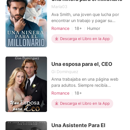
María03
Ava Smith, una joven que lucha por
encontrar un trabajo y pagar su
deuda estudiantil decide convertirse
Romance
18+
Humor
en la niñera de la hija de Kevin
Embarazo
Relación secreta
Moreno, padre soltero y exitoso
Descarga el Libro en la App
Esclavos sexuales
CEO
hombre de negocios. Kevin lleva
Encantadora
cinco años soltero y no puede evitar
empezar a desarrollar fuertes
sentimientos por la hermosa niñ
Una esposa para el, CEO
Gi Dominguez
Anna trabajaba en una página web
para adultos. Siempre recibía
mensajes de hombres, interesados en
Romance
18+
sus fotos. Aunque un día recibe un
Matromonio arreglado
Venganza
mensaje bastante peculiar: ¿Quieres
Descarga el Libro en la App
Arrogante/Dominante
ser mi esposa?
Una Asistente Para El