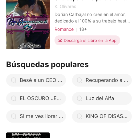
K. Olivares
Dorian Carbajal no cree en el amor,
dedicado al 100% a su trabajo hasta
que por insistencia de su abuelo debe
Romance
18+
conseguir una novia; comprometerse
Matromonio arreglado
CEO
y firmar familia. Cansado de la
Descarga el Libro en la App
Arrogante/Dominante
insistencia de su abuelo, miente sobre
su situación amorosa, viéndose
obligados a conseguir una novia
Búsquedas populares
falsa; contratando a
Besé a un CEO y ¡Le Encantó!
Recuperando a mi difunta esposa
EL OSCURO JEFE DE MI ESPOSO
Luz del Alfa
Si me ves llorar por ti. (Serie Romance)
KING OF DISASTER