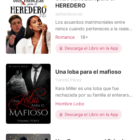
Italia, nunca imaginó q
HEREDERO
edhenbnovel
Los acuerdos matrimoniales entre
reinos cuando perteneces a la realeza
es algo a lo que acostumbrarse, sin
Romance
18+
embargo, para Amarü y Nicholas el
Matromonio arreglado
Venganza
matrimonio pactado entre ambos no
Descarga el Libro en la App
Encantadora
Príncipe
Realeza
representa más que el infierno.
Lujuria/Erótica
Ambos tan diferentes y con una muy
mala opinión del contrario deberán
Arrogante/Dominante
Una loba para el mafioso
soportar la presencia
Yerimil Pérez
Kara Miller es una loba que fue
rechazada por su familia al enterarse
el rango que ocuparía dentro de la
Hombre Lobo
manada "una omega", señalándola
desde allí como la mancha que dañó
Descarga el Libro en la App
el linaje de sus ancestros. Cansada de
las constantes humillaciones y
desprecio, decide abandonar lo único