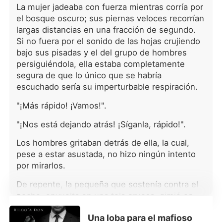
su voz era demasiado débil para
La mujer jadeaba con fuerza mientras corría por
decir con claridad las palabras, que
el bosque oscuro; sus piernas veloces recorrían
apenas se escucharon. "Y tú eres mi
largas distancias en una fracción de segundo.
esposa. No lo olvides. Te pertenezco
Si no fuera por el sonido de las hojas crujiendo
desde ahora y para siempre. Y
bajo sus pisadas y el del grupo de hombres
también puedo optar por poner fin a
persiguiéndola, ella estaba completamente
tu vida si así lo quieres. Ahora, por
última vez, quítate la ropa". * * Shilah
segura de que lo único que se habría
era una joven que provenía de los
escuchado sería su imperturbable respiración.
hombres lobo, también conocidos
"¡Más rápido! ¡Vamos!".
como los pumas. Creció en una de las
manadas más fuertes, pero
"¡Nos está dejando atrás! ¡Síganla, rápido!".
desafortunadamente, no tenía
habilidades de lobo. Ella era la única
Los hombres gritaban detrás de ella, la cual,
de su manada que era un lobo
pese a estar asustada, no hizo ningún intento
impotente y, como resultado, su
por mirarlos.
familia y otros siempre la intimidaban.
Pero, ¿qué sucede cuando Shilah cae
De repente, la pequeña que sostenía contra el
en manos del frío Alfa Dakota, el Alfa
pecho, envuelta en una tela gruesa, gimió en
de todos los demás Alfas? También
sus brazos; debía estar cansada de tanto
era el superior y líder de los
Una loba para el mafioso
movimiento brusco al correr.
chupadores de sangre, también