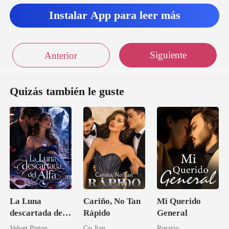
Instalar App para leer más
Siguiente
Anterior
Quizás también le guste
La Luna
Cariño, No Tan
Mi Querido
descartada del
Rápido
General
Alfa
Velvet Piston
Gu Jian
Rosario