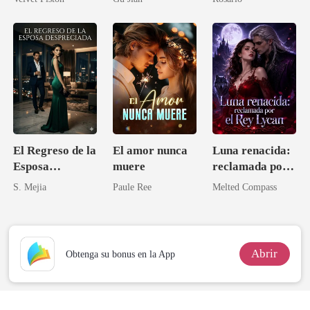
El Regreso de la
El amor nunca
Luna renacida:
Esposa
muere
reclamada por
Despreciada
el Rey Lycan
S. Mejia
Paule Ree
Melted Compass
Abrir
Obtenga su bonus en la App