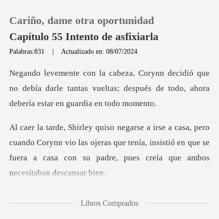
Cariño, dame otra oportunidad
Capítulo 55 Intento de asfixiarla
Palabras:831
|
Actualizado en: 08/07/2024
0
ue
no debía darle tantas vueltas; después de todo
Recargar
Historia
o Corynn vio las ojeras que tenía, insistió en que se
Salir
fuera a cas
Instalar APP
Libros Comprados