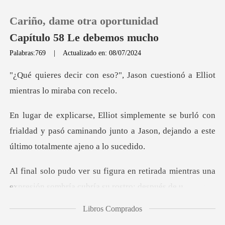
Cariño, dame otra oportunidad
Capítulo 58 Le debemos mucho
Palabras:769
|
Actualizado en: 08/07/2024
0
, Jason cuestionó a Elliot
mi
Recargar
ó con
frialdad y pasó caminando junto a Jason, dej
Historia
Salir
retirada mientras una
expresión so
Instalar APP
Libros Comprados