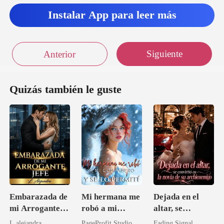
Instalar App para leer más
Siguiente
Anterior
Quizás también le guste
Embarazada de
Mi hermana me
Dejada en el
mi Arrogante
robó a mi
altar, se
Jefe
compañero y se
convirtió en la
L.alejandra
PageProfit Studio
Fading Signal