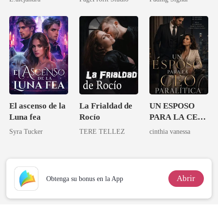
lo permití
novia de su
archienemigo
El ascenso de la
La Frialdad de
UN ESPOSO
Luna fea
Rocío
PARA LA CEO
PARALITICA
Syra Tucker
TERE TELLEZ
cinthia vanessa
Abrir
Obtenga su bonus en la App