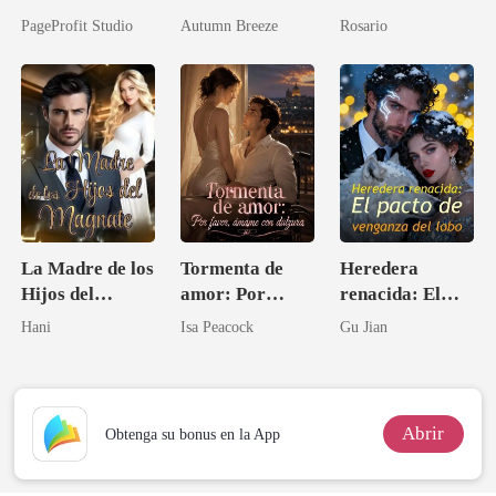
El regreso de la
PageProfit Studio
Autumn Breeze
Rosario
arquitecta
La Madre de los
Tormenta de
Heredera
Hijos del
amor: Por
renacida: El
Magnate
favor, ámame
pacto de
Hani
Isa Peacock
Gu Jian
con dulzura
venganza del
lobo
Abrir
Obtenga su bonus en la App