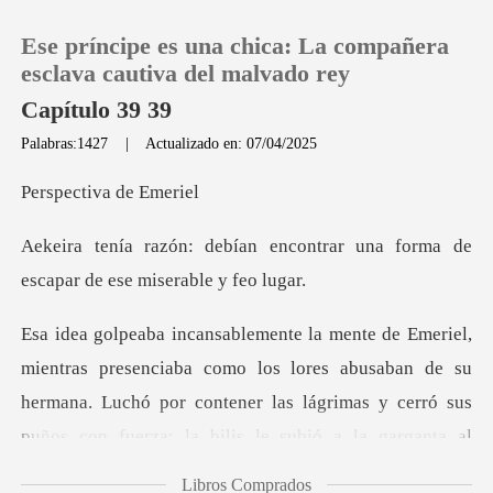
Ese príncipe es una chica: La compañera
esclava cautiva del malvado rey
Capítulo 39 39
Palabras:1427
|
Actualizado en: 07/04/2025
0
tiva de
Recargar
ncontrar una forma de
escapar
Historia
Salir
omo los lores abusaban de su
hermana. Luchó por contener las lágrimas y cerró
Instalar APP
Libros Comprados