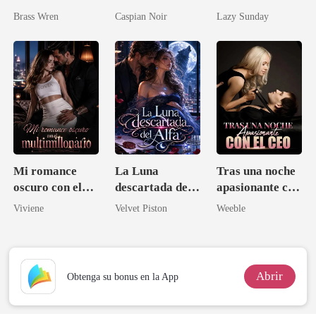
bestias
pueblerina es
Brass Wren
Caspian Noir
Lazy Sunday
una médica
talentosa
Mi romance
La Luna
Tras una noche
oscuro con el
descartada del
apasionante con
multimillonario
Alfa
el CEO
Viviene
Velvet Piston
Weeble
Abrir
Obtenga su bonus en la App