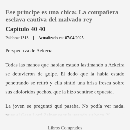
Ese príncipe es una chica: La compañera
esclava cautiva del malvado rey
Capítulo 40 40
Palabras:1313
|
Actualizado en: 07/04/2025
0
tiva de
Recargar
olpe. El dedo que la había estado
Historia
penetrando se retiró y ella sintió una
Salir
o podía ver nada,
Instalar APP
pues el Gran Lor
Libros Comprados