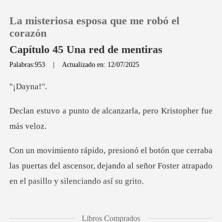
La misteriosa esposa que me robó el
corazón
Capítulo 45 Una red de mentiras
Palabras:953
|
Actualizado en: 12/07/2025
0
ayn
Recargar
de alcanzarla, pero Kr
Historia
aba
Salir
las puertas del ascensor, dejando al señor Foste
Instalar APP
n alivio, y su tensión
Libros Comprados
desapareció.