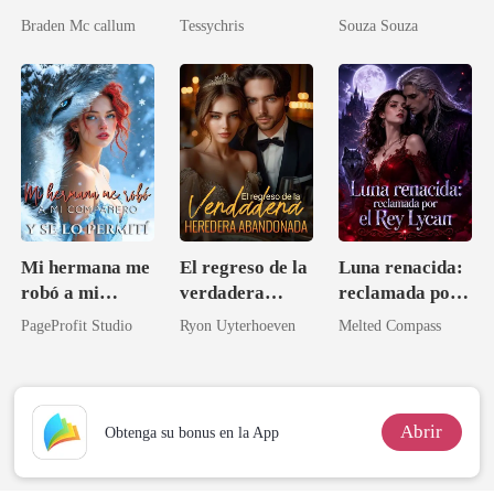
esposa no
Multimillonario
Braden Mc callum
Tessychris
Souza Souza
deseada
Mi hermana me
El regreso de la
Luna renacida:
robó a mi
verdadera
reclamada por
compañero y se
heredera
el Rey Lycan
PageProfit Studio
Ryon Uyterhoeven
Melted Compass
lo permití
abandonada
Abrir
Obtenga su bonus en la App