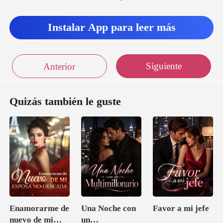
Instalar App para leer más
Siguiente
Anterior
Quizás también le guste
Enamorarme de
Una Noche con
Favor a mi jefe
nuevo de mi
un