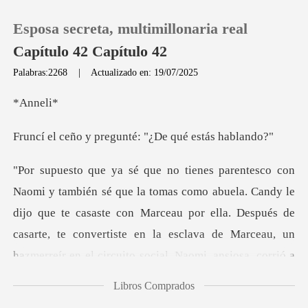
Esposa secreta, multimillonaria real
Capítulo 42 Capítulo 42
Palabras:2268
|
Actualizado en: 19/07/2025
0
nn
pregunté: "¿De qu
Recargar
Historia
ela. Candy le
dijo que te casaste con Marceau por ella. Después de
Salir
casarte, te convertiste en
Instalar APP
Libros Comprados