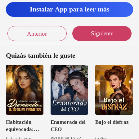
s
Instalar App para leer más
Siguiente
Anterior
Quizás también le guste
Habitación
Enamorada del
Bajo el disfraz
equivocada:
CEO
Durmiendo con
Fishin' Floozy
PRUDENCIA SANDOVAL
Critter