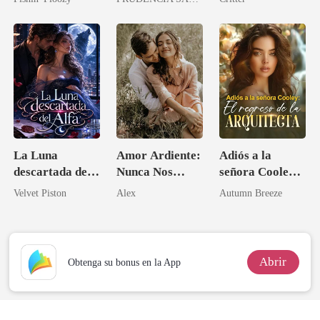
el tío de mi
prometido
La Luna
Amor Ardiente:
Adiós a la
descartada del
Nunca Nos
señora Cooley:
Alfa
Separaremos
El regreso de la
Velvet Piston
Alex
Autumn Breeze
arquitecta
Abrir
Obtenga su bonus en la App